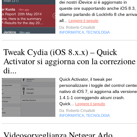
dei nostri iDevice si è aggiornato in
queste ore supportando anche iOS 8.3,
stiamo parlando di LockInfo 8 che arriva
all...
Leggere il seguito
Da
Roberto Crisafulli
INFORMATICA
TECNOLOGIA
,
Tweak Cydia (iOS 8.x.x) – Quick
Activator si aggiorna con la correzione
di...
Quick Activator, il tweak per
personalizzare i toggle del control cente
nativo di iOS 7, si aggiorna alla versione
1.4.1-1 correggendo alcuni crash.
Quick...
Leggere il seguito
Da
Roberto Crisafulli
INFORMATICA
TECNOLOGIA
,
Videosorveglianza Netgear Arlo,