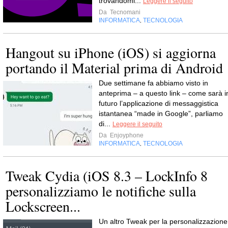
trovandomi...
Leggere il seguito
Da
Tecnomani
INFORMATICA
TECNOLOGIA
,
Hangout su iPhone (iOS) si aggiorna
portando il Material prima di Android
Due settimane fa abbiamo visto in
anteprima – a questo link – come sarà i
futuro l’applicazione di messaggistica
istantanea “made in Google”, parliamo
di...
Leggere il seguito
Da
Enjoyphone
INFORMATICA
TECNOLOGIA
,
Tweak Cydia (iOS 8.3 – LockInfo 8
personalizziamo le notifiche sulla
Lockscreen...
Un altro Tweak per la personalizzazione