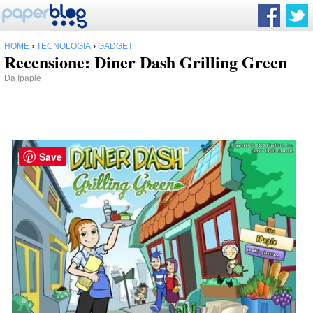
HOME
›
TECNOLOGIA
›
GADGET
Recensione: Diner Dash Grilling Green
Da
Ipaple
Save