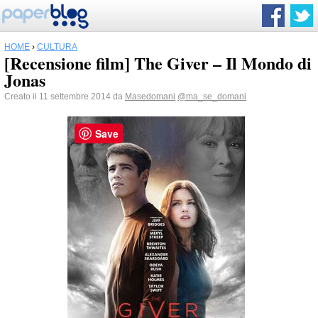
HOME
›
CULTURA
[Recensione film] The Giver – Il Mondo di
Jonas
Creato il 11 settembre 2014 da
Masedomani
@ma_se_domani
Save