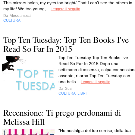
This mirrors holds, my eyes too bright/ That I can’t see the others in
my life/ We too young,...
Leggere il seguito
Da
Alessiamocci
CULTURA
Top Ten Tuesday: Top Ten Books I've
Read So Far In 2015
Top Ten Tuesday Top Ten Books I've
Read So Far In 2015 Dopo una
settimana di assenza, colpa connession
assente, ritorna Top Ten Tuesday con
una bella...
Leggere il seguito
Da
Susi
CULTURA
LIBRI
,
Recensione: Ti prego perdonami di
Melissa Hill
"Ho nostalgia del tuo sorriso, della tua