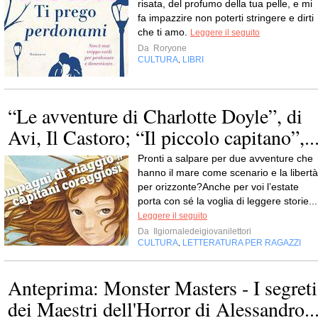
risata, del profumo della tua pelle, e mi
fa impazzire non poterti stringere e dirti
che ti amo.
Leggere il seguito
Da
Roryone
CULTURA
LIBRI
,
“Le avventure di Charlotte Doyle”, di
Avi, Il Castoro; “Il piccolo capitano”,..
Pronti a salpare per due avventure che
hanno il mare come scenario e la libertà
per orizzonte?Anche per voi l’estate
porta con sé la voglia di leggere storie...
Leggere il seguito
Da
Ilgiornaledeigiovanilettori
CULTURA
LETTERATURA PER RAGAZZI
,
Anteprima: Monster Masters - I segreti
dei Maestri dell'Horror di Alessandro..