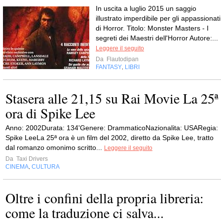
In uscita a luglio 2015 un saggio
illustrato imperdibile per gli appassionati
di Horror. Titolo: Monster Masters - I
segreti dei Maestri dell'Horror Autore:...
Leggere il seguito
Da
Flautodipan
FANTASY
LIBRI
,
Stasera alle 21,15 su Rai Movie La 25ª
ora di Spike Lee
Anno: 2002Durata: 134'Genere: DrammaticoNazionalita: USARegia:
Spike LeeLa 25ª ora è un film del 2002, diretto da Spike Lee, tratto
dal romanzo omonimo scritto...
Leggere il seguito
Da
Taxi Drivers
CINEMA
CULTURA
,
Oltre i confini della propria libreria:
come la traduzione ci salva...