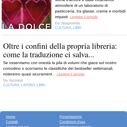
atmosfere di un laboratorio di
pasticceria, tra glasse, creme e morbidi
impasti.
Leggere il seguito
Da
Spaginando
CULTURA
LIBRI
,
Oltre i confini della propria libreria:
come la traduzione ci salva...
Se osserviamo con onestà la pila di volumi che giace sul nostro
comodino o scorriamo le classifiche dei bestseller settimanali,
noteremo quasi sicurament...
Leggere il seguito
Da
Nicolasit
CULTURA
LAVORO
LIBRI
,
,
Home
Presentazione
Contatti
Condizioni d'uso