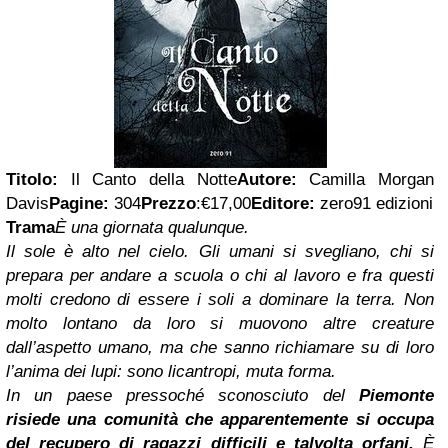
Titolo:
Il Canto della Notte
Autore:
Camilla Morgan
Davis
Pagine:
304
Prezzo
:
€17,00
Editore:
zero91 edizioni
Trama
È una giornata qualunque.
Il sole è alto nel cielo. Gli umani si svegliano, chi si
prepara per andare a scuola o chi al lavoro e fra questi
molti credono di essere i soli a dominare la terra. Non
molto lontano da loro si muovono altre creature
dall’aspetto umano, ma che sanno richiamare su di loro
l’anima dei lupi: sono licantropi, muta forma.
In un paese pressoché sconosciuto del
Piemonte
risiede una comunità che apparentemente si occupa
del recupero di ragazzi difficili e talvolta orfani.
È