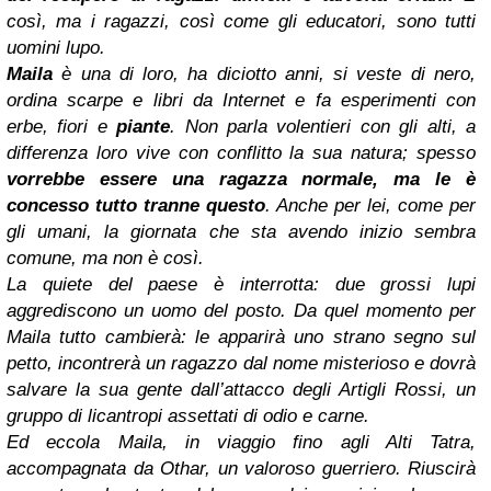
così, ma i ragazzi, così come gli educatori, sono tutti
uomini lupo.
Maila
è una di loro, ha diciotto anni, si veste di nero,
ordina scarpe e libri da Internet e fa esperimenti con
erbe, fiori e
piante
. Non parla volentieri con gli alti, a
differenza loro vive con conflitto la sua natura; spesso
vorrebbe essere una ragazza normale, ma le è
concesso tutto tranne questo
. Anche per lei, come per
gli umani, la giornata che sta avendo inizio sembra
comune, ma non è così.
La quiete del paese è interrotta: due grossi lupi
aggrediscono un uomo del posto. Da quel momento per
Maila tutto cambierà: le apparirà uno strano segno sul
petto, incontrerà un ragazzo dal nome misterioso e dovrà
salvare la sua gente dall’attacco degli Artigli Rossi, un
gruppo di licantropi assettati di odio e carne.
Ed eccola Maila, in viaggio fino agli Alti Tatra,
accompagnata da Othar, un valoroso guerriero. Riuscirà