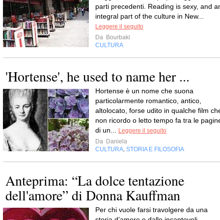
parti precedenti. Reading is sexy, and a
integral part of the culture in New...
Leggere il seguito
Da
Bourbaki
CULTURA
'Hortense', he used to name her ...
Hortense è un nome che suona
particolarmente romantico, antico,
altolocato, forse udito in qualche film ch
non ricordo o letto tempo fa tra le pagin
di un...
Leggere il seguito
Da
Daniela
CULTURA
STORIA E FILOSOFIA
,
Anteprima: “La dolce tentazione
dell'amore” di Donna Kauffman
Per chi vuole farsi travolgere da una
storia d’amore e dalle incantevoli