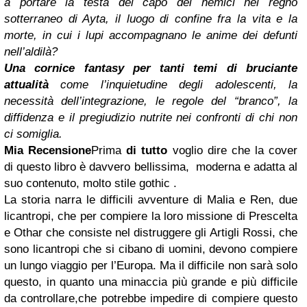
a portare la testa del capo dei nemici nel regno
sotterraneo di Ayta, il luogo di confine fra la vita e la
morte, in cui i lupi accompagnano le anime dei defunti
nell’aldilà?
Una cornice fantasy per tanti temi di bruciante
attualità
come l’inquietudine degli adolescenti, la
necessità dell’integrazione, le regole del “branco”, la
diffidenza e il pregiudizio nutrite nei confronti di chi non
ci somiglia.
Mia Recensione
Prima
di tutto
voglio dire che la cover
di questo libro è davvero bellissima, moderna e adatta al
suo contenuto, molto stile gothic .
La storia narra le difficili avventure di Malia e Ren, due
licantropi, che per compiere la loro missione di Prescelta
e Othar che consiste nel distruggere gli Artigli Rossi, che
sono licantropi che si cibano di uomini, devono compiere
un lungo viaggio per l’Europa. Ma il difficile non sarà solo
questo, in quanto una minaccia più grande e più difficile
da controllare,che potrebbe impedire di compiere questo