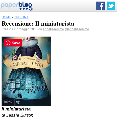
HOME
›
CULTURA
Recensione: Il miniaturista
Creato il 07 maggio 2015 da
Annalisaemme
@annalisaemme
Save
Il miniaturista
di Jessie Burton