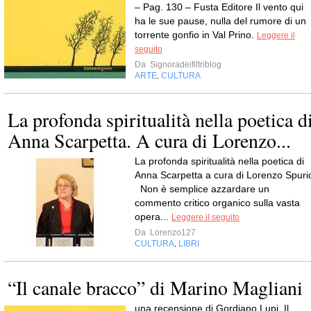
– Pag. 130 – Fusta Editore Il vento qui
ha le sue pause, nulla del rumore di un
torrente gonfio in Val Prino.
Leggere il
seguito
Da
Signoradeifiltriblog
ARTE
CULTURA
,
La profonda spiritualità nella poetica d
Anna Scarpetta. A cura di Lorenzo...
La profonda spiritualità nella poetica di
Anna Scarpetta a cura di Lorenzo Spuri
Non è semplice azzardare un
commento critico organico sulla vasta
opera...
Leggere il seguito
Da
Lorenzo127
CULTURA
LIBRI
,
“Il canale bracco” di Marino Magliani
una recensione di Gordiano Lupi. Il