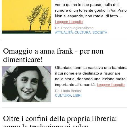
vento qui ha le sue pause, nulla del
rumore di un torrente gonfio in Val Prino
Non si espande, non rotola, di fatto...
Leggere il seguito
Da
Rosebudgiornalismo
ATTUALITÀ
CULTURA
SOCIETÀ
,
,
Omaggio a anna frank - per non
dimenticare!
Ottantasei anni fa nasceva una bambina
il cui nome era destinato a risuonare
nella storia, donando una lezione molto
importante all’umanità.
Leggere il seguito
Da
Linda Bertasi
CULTURA
LIBRI
,
Oltre i confini della propria libreria:
come la traduzione ci salva...