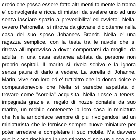
credo che possa essere fatto altrimenti talmente la trama
e' coinvolgente e ricca di misteri da svelare uno ad uno
senza lasciare spazio a prevedibilita' ed ovvieta'. Nella,
ovvero Petronella, si ritrova da giovane diciottenne nella
casa del suo sposo Johannes Brandt. Nella e' una
ragazza semplice, con la testa tra le nuvole che si
ritrova all'improvviso a dover comportarsi da moglie, da
adulta in una casa estranea abitata da persone non
proprio ospitali. Il marito si rivela schivo e la ignora
senza paura di darlo a vedere. La sorella di Johanne,
Marin, vive con loro ed e' tutt'altro che la donna dolce e
compassionevole che Nella si sarebbe aspettata di
trovare come "sorella" acquisita. Nella riesce a tenersi
impegnata grazie al regalo di nozze donatele da suo
marito, un mobile contenente la loro casa in miniatura
che Nella arricchisce sempre di piu' rivolgendosi ad un
miniaturista che le fornisce sempre nuove miniature per
poter arredare e completare il suo mobile. Ma davvero
quella casa rinchiusa in uno stipetto e' solo un gioco o un