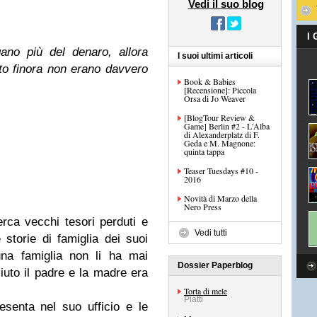
Vedi il suo blog
I
ano più del denaro, allora
I suoi ultimi articoli
lto finora non erano davvero
Book & Babies
[Recensione]: Piccola
Orsa di Jo Weaver
[BlogTour Review &
Game] Berlin #2 - L'Alba
di Alexanderplatz di F.
Geda e M. Magnone:
quinta tappa
Teaser Tuesdays #10 -
2016
Novità di Marzo della
Nero Press
rca vecchi tesori perduti e
Vedi tutti
 storie di famiglia dei suoi
una famiglia non li ha mai
Dossier Paperblog
uto il padre e la madre era
Torta di mele
Piatti
senta nel suo ufficio e le