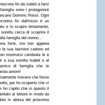
riescono fin da subito a farsi
famiglia sono i protagonisti
ffiancano Dominic Rossi. Ogni
ontra fin dall'inizio è un
ato e lo scopre lentamente,
sorella cerca di scoprire il
lla famiglia del nonno...
nna forte, ma non appena
te le sue barriere cadono ed
non mostrarsi cambiata le è
i a sua sorella Isabel o al
amico di famiglia che le
parola amore!
izialmente trovavo che fosse
olto, poi ho scoperto che vi
 e ho capito che in questo il
ntato al lettore in modo da
dolo in attesa del prossimo