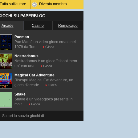
Tutto sull'autore
Diventa membro
 GIOCHI SU PAPERBLOG
Arcade
Casino'
Rompicapo
Pacman
Pac-Man é un video gioco creato nel
1979 da Toru......
Gioca
Nostradamus
Nostradamus è un gioco " shoot them
up" con una......
Gioca
Magical Cat Adventure
Riscopri Magical Cat Adventure, un
gioco d'arcade......
Gioca
Snake
Snake è un videogioco presente in
molti......
Gioca
Scopri lo spazio giochi di