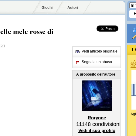
Giochi
Autori
elle mele rosse di
bri
L
Vedi articolo originale
L'
Segnala un abuso
GI
A proposito dell'autore
Agi
Roryone
11148
condivisioni
Vedi il suo profilo