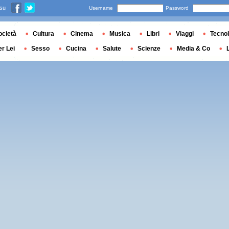
 su
Username
Password
ocietà
Cultura
Cinema
Musica
Libri
Viaggi
Tecnol
er Lei
Sesso
Cucina
Salute
Scienze
Media & Co