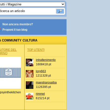
Non ancora membro?
Proponi il tuo blog
A COMMUNITY CULTURA
AUTORE DEL
TOP UTENTI
ORNO
intrattenimento
1608418 pt
lory663
1211328 pt
maestrarosalba
1126395 pt
psyinthekitchen
rimmel
615214 pt