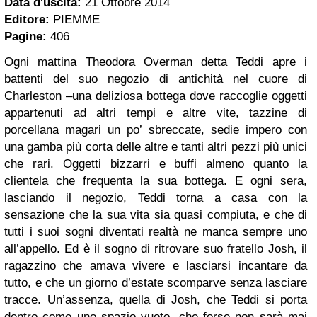
Data d'uscita:
21 Ottobre 2014
Editore:
PIEMME
Pagine:
406
Ogni mattina Theodora Overman detta Teddi apre i
battenti del suo negozio di antichità nel cuore di
Charleston –una deliziosa bottega dove raccoglie oggetti
appartenuti ad altri tempi e altre vite, tazzine di
porcellana magari un po’ sbreccate, sedie impero con
una gamba più corta delle altre e tanti altri pezzi più unici
che rari. Oggetti bizzarri e buffi almeno quanto la
clientela che frequenta la sua bottega. E ogni sera,
lasciando il negozio, Teddi torna a casa con la
sensazione che la sua vita sia quasi compiuta, e che di
tutti i suoi sogni diventati realtà ne manca sempre uno
all’appello. Ed è il sogno di ritrovare suo fratello Josh, il
ragazzino che amava vivere e lasciarsi incantare da
tutto, e che un giorno d’estate scomparve senza lasciare
tracce. Un’assenza, quella di Josh, che Teddi si porta
dentro come uno spazio vuoto, che forse non sarà mai