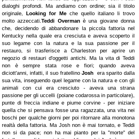
dialoghi profondi.
Ma andiamo con ordine; sia il titolo
originale,
Looking for Me
che quello italiano li trovo
molto azzeccati.
Teddi Overman
è una giovane donna
che, decidendo di abbandonare la piccola fattoria nel
Kentucky nella quale era cresciuta e aveva scoperto il
suo legame con la natura e la sua passione per il
restauro, si trasferisce a Charleston per aprire un
negozio di restauri d'oggetti antichi. Ma la vita di Teddi
non è sempre stata rose e fiori; quando aveva
diciott'anni, infatti, il suo fratellino
Josh
era sparito dalla
sua vita, inseguendo quel legame con la natura e con gli
animali con cui era cresciuto - aveva una strana
passione per gli uccelli (poiane codarossa in particolare),
punte di freccia indiane e piume corvine - per iniziare
quella che si pensava fosse una ragazzata, una vita nei
boschi per qualche giorni per poi ritornare alla monotona
realtà della fattoria. Ma Josh non è mai tornato, e Teddi
non si da pace; non ha mai pianto per la "morte" del