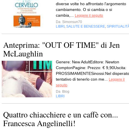
diverse volte ho affrontato l'argomento
cambiamento. O si cambia o si
cambia,...
Leggere il seguito
Da
Simonsun70
LIBRI
SALUTE E BENESSERE
SPIRITUALIT
,
,
Anteprima: "OUT OF TIME" di Jen
McLaughlin
Genere: New AdultEditore: Newton
ComptonPagine: Prezzo: € 9,90Uscita:
PROSSIMAMENTESinossi:Nel disperat
tentativo di tenerlo con me...
Leggere il
seguito
Da
Blog
LIBRI
Quattro chiacchiere e un caffè con...
Francesca Angelinelli!