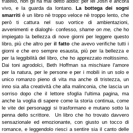
fratello, non gli ha mai detto addio: per lei Josh è ancora
vivo, e la guarda da lontano.
La bottega dei sogni
smarriti
è un libro nè troppo veloce nè troppo lento, che
però ti cattura nel suo vortice di ambientazioni,
avvenimenti e dialoghi- confesso,
shame on me,
che ho
impiegato la bellezza di nove giorni per leggere questo
libro, più che altro per
il fatto
che avevo verifiche tutti i
giorni e che ero sempre esausta, più per la bellezza e
per la leggibilità del libro, che ho apprezzato moltissimo.
Dai toni agrodolci, Beth Hoffman sa mischiare l'amore
per la natura, per le persone e per i mobili in un solo e
unico romanzo pieno di vita ma anche di tristezza, un
inno sia alla creatività che alla malinconia, che lascia un
sorriso dopo che il lettore sfoglia l'ultima pagina, ma
anche la voglia di sapere come la storia continua, come
le vite dei personaggi si trasformano e mutano sotto la
penna dello scrittore.
Un libro che ho trovato davvero
sensazionale ed emozionante, con giusto un tocco di
romance, e leggendolo riesci a sentire sia il canto delle