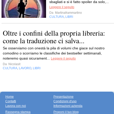
sbagliati e si è fatto spoiler da solo,...
Leggere il seguito
Da
Martinaframmartino
CULTURA
LIBRI
,
Oltre i confini della propria libreria:
come la traduzione ci salva...
Se osserviamo con onestà la pila di volumi che giace sul nostro
comodino o scorriamo le classifiche dei bestseller settimanali,
noteremo quasi sicurament...
Leggere il seguito
Da
Nicolasit
CULTURA
LAVORO
LIBRI
,
,
Home
Presentazione
Contatti
Condizioni d'uso
Lavora con noi
Informazioni azienda
Rassegna stampa
Proponi il tuo blog