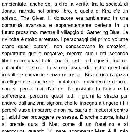
ambientate, anche se, a dire la verità, tra la società di
Jonas, narrata nel primo libro, e quella di Kira c’è un
abisso. The Giver. Il donatore era ambientato in una
comunità avanzata e apparentemente perfetta in un
futuro prossimo, mentre il villaggio di Gathering Blue. La
rivincita è molto arretrato. I personaggi del primo volume
erano quasi automi, non conoscevano le emozioni,
soprattutto quelle negative, mentre quelli del secondo
libro sono quasi tutti ipocriti, ostili ed egoisti. Inoltre,
entrambe le storie finiscono lasciando molte questioni
irrisolte e domande senza risposta.
Kira è una ragazza
intelligente e, anche se limitata nei movimenti e debole,
non si perde mai d’animo. Nonostante la fatica e la
sofferenza, percorre quasi tutti i giorni la strada per
andare dall’anziana signora che le insegna a tingere i fili
perché vuole imparare e non ha paura di mettersi contro
gli adulti per proteggere se stessa. È anche buona, infatti
si prende cura di Matt come di un fratellino e si
preoccupa quando lui pare scomparso.
Matt è il mio