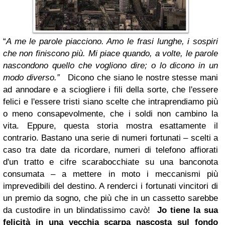
“
A me le parole piacciono. Amo le frasi lunghe, i sospiri
che non finiscono più. Mi piace quando, a volte, le parole
nascondono quello che vogliono dire; o lo dicono in un
modo diverso.”
Dicono che siano le nostre stesse mani
ad annodare e a sciogliere i fili della sorte, che l'essere
felici e l'essere tristi siano scelte che intraprendiamo più
o meno consapevolmente, che i soldi non cambino la
vita. Eppure, questa storia mostra esattamente il
contrario.
Bastano una serie di numeri fortunati – scelti a
caso tra date da ricordare, numeri di telefono affiorati
d'un tratto e cifre scarabocchiate su una banconota
consumata – a mettere in moto i meccanismi più
imprevedibili del destino. A renderci i fortunati vincitori di
un premio da sogno, che più che in un cassetto sarebbe
da custodire in un blindatissimo cavò!
Jo tiene la sua
felicità in una vecchia scarpa nascosta sul fondo