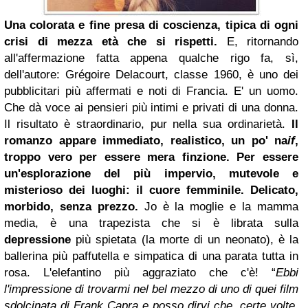
Una colorata e fine presa di coscienza, tipica di ogni
crisi di mezza età che si rispetti.
E, ritornando
all'affermazione fatta appena qualche rigo fa, sì,
dell'autore: Grégoire Delacourt, classe 1960, è uno dei
pubblicitari più affermati e noti di Francia. E' un uomo.
Che dà voce ai pensieri più intimi e privati di una donna.
Il risultato è straordinario, pur nella sua ordinarietà.
Il
romanzo appare immediato, realistico, un po' na
if
,
troppo vero per essere mera finzione. Per essere
un'esplorazione del più impervio, mutevole e
misterioso dei luoghi: il cuore femminile. Delicato,
morbido, senza prezzo.
Jo è la moglie e la mamma
media, è una trapezista che si è librata sulla
depressione
più spietata (la morte di un neonato), è la
ballerina più paffutella e simpatica di una parata tutta in
rosa. L'elefantino più aggraziato che c'è!
“
Ebbi
l'impressione di trovarmi nel bel mezzo di uno di quei film
sdolcinata di Frank Capra e posso dirvi che, certe volte,