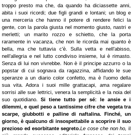
troppo presto ma che, da quando ha diciassette anni,
abita i suoi ricordi; due figli grandi e lontani; un blog e
una merceria che hanno il potere di rendere felici la
gente, con la parola giusta nel momento giusto
,
nastr
i e
merletti; un marito rozzo e schietto, che la porta
raramente in vacanza, che non le ricorda mai quanto è
bella, ma che tuttavia c'è. Sulla vetta e nell'abisso,
nell'allegria e nel lutto condiviso insieme, lui è rimasto.
Senza di lui non vivrebbe. Non è il principe azzurro o la
popstar di cui sognava da ragazzina, affidando le sue
speranze a un diario color confetto, ma è l'uomo della
sua vita. Adora i suoi mille grattacapi, ama regalare
sorrisi alle sue lettrici, venera la semplicità e la noia del
suo quotidiano.
Si tiene tutto per sé: le ansie e i
dilemmi, e quel peso a tantissime cifre che vegeta tra
scarpe, giubbotti e palline di naftalina. Finché, un
giorno, è qualcuno di insospettabile a scoprire il suo
prezioso ed esorbitante segreto.
Le cose che non ho,
il