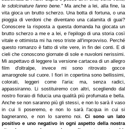
le sdolcinature fanno bene.”
Ma anche a lei, alla fine, la
vita gioca un brutto scherzo. Una botta di fortuna, o una
pioggia di verdoni che diventano una calamita di guai?
Conoscere la risposta a questa domanda ha giocata un
brutto scherzo a me e a lei, e l'epilogo di una storia così
vitale e ottimista mi ha reso triste all'improvviso. Perché
questo romanzo è fatto di vite vere, in fin dei conti. E di
cieli che conoscono giornate di sole e nuvoloni nerissimi.
Mi aspettavo di leggere la versione cartacea di un allegro
film d'oltralpe, invece mi sono ritrovato gocce
amarognole sul cuore. I fiori in copertina sono bellissimi,
colorati, leggeri come l'aria: ma, senza radici,
appassiranno. Li sostituiremo con altri, scegliendo dal
nostro fioraio di fiducia una qualità più profumata e bella.
Anche se non saranno più gli stessi, e non lo sarà il vaso
in cui li poser
emo
, e non lo sarà l'acqua in cui si
bagneranno, e non lo saremo noi.
C
i sono
un lato
positivo e un
o
negativo in ogni aspetto della nostra