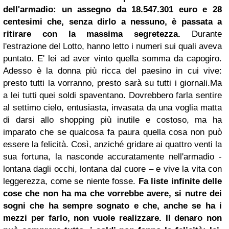
dell'armadio: un assegno da 18.547.301 euro e 28
centesimi che, senza dirlo a nessuno, è passata a
ritirare con la massima segretezza.
Durante
l'estrazione del Lotto, hanno letto i numeri sui quali aveva
puntato. E' lei ad aver vinto quella somma da capogiro.
Adesso è la donna più ricca del paesino in cui vive:
presto tutti la vorranno, presto sarà su tutti i giornali.Ma
a lei tutti quei soldi spaventano. Dovrebbero farla sentire
al settimo cielo, entusiasta, invasata da una voglia matta
di darsi allo shopping più inutile e costoso, ma ha
imparato che se qualcosa fa paura quella cosa non può
essere la felicità. Così, anziché gridare ai quattro venti la
sua fortuna, la nasconde accuratamente nell'armadio -
lontana dagli occhi, lontana dal cuore – e vive la vita con
leggerezza, come se niente fosse.
Fa liste infinite delle
cose che non ha ma che vorrebbe avere, si nutre dei
sogni che ha sempre sognato e che, anche se ha i
mezzi per farlo, non vuole realizzare. Il denaro non