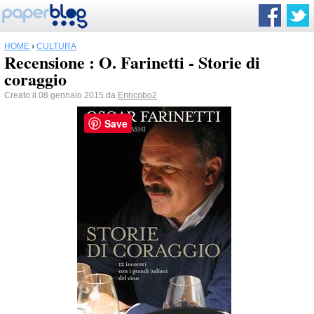
HOME
›
CULTURA
Recensione : O. Farinetti - Storie di
coraggio
Creato il 08 gennaio 2015 da
Enricobo2
Save