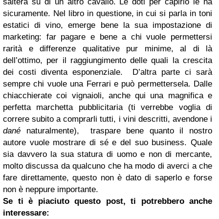
salterà su di un altro cavallo. Le doti per capirlo le ha
sicuramente. Nel libro in questione, in cui si parla in toni
estatici di vino, emerge bene la sua impostazione di
marketing: far pagare e bene a chi vuole permettersi
rarità e differenze qualitative pur minime, al di là
dell’ottimo, per il raggiungimento delle quali la crescita
dei costi diventa esponenziale. D’altra parte ci sarà
sempre chi vuole una Ferrari e può permettersela. Dalle
chiacchierate coi vignaioli, anche qui una magnifica e
perfetta marchetta pubblicitaria (ti verrebbe voglia di
correre subito a comprarli tutti, i vini descritti, avendone i
dané
naturalmente), traspare bene quanto il nostro
autore vuole mostrare di sé e del suo business. Quale
sia davvero la sua statura di uomo e non di mercante,
molto discussa da qualcuno che ha modo di averci a che
fare direttamente, questo non è dato di saperlo e forse
non è neppure importante.
Se ti è piaciuto questo post, ti potrebbero anche
interessare: