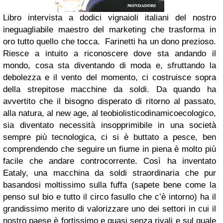
Libro intervista a dodici vignaioli italiani del nostro
ineguagliabile maestro del marketing che trasforma in
oro tutto quello che tocca. Farinetti ha un dono prezioso.
Riesce a intuito a riconoscere dove sta andando il
mondo, cosa sta diventando di moda e, sfruttando la
debolezza e il vento del momento, ci costruisce sopra
della strepitose macchine da soldi. Da quando ha
avvertito che il bisogno disperato di ritorno al passato,
alla natura, al new age, al teobiolisticodinamicoecologico,
sia diventato necessità insopprimibile in una società
sempre più tecnologica, ci si è buttato a pesce, ben
comprendendo che seguire un fiume in piena è molto più
facile che andare controcorrente. Così ha inventato
Eataly, una macchina da soldi straordinaria che pur
basandosi moltissimo sulla fuffa (sapete bene come la
penso sul bio e tutto il circo fasullo che c’è intorno) ha il
grandissimo merito di valorizzare uno dei settori in cui il
nostro paese è fortissimo e quasi senza rivali e sul quale