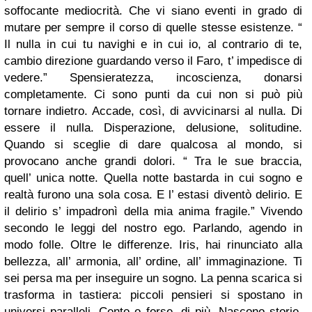
soffocante mediocrità. Che vi siano eventi in grado di
mutare per sempre il corso di quelle stesse esistenze. “
Il nulla in cui tu navighi e in cui io, al contrario di te,
cambio direzione guardando verso il Faro, t’ impedisce di
vedere.” Spensieratezza, incoscienza, donarsi
completamente. Ci sono punti da cui non si può più
tornare indietro. Accade, così, di avvicinarsi al nulla. Di
essere il nulla. Disperazione, delusione, solitudine.
Quando si sceglie di dare qualcosa al mondo, si
provocano anche grandi dolori. “ Tra le sue braccia,
quell’ unica notte. Quella notte bastarda in cui sogno e
realtà furono una sola cosa. E l’ estasi diventò delirio. E
il delirio s’ impadronì della mia anima fragile.” Vivendo
secondo le leggi del nostro ego. Parlando, agendo in
modo folle. Oltre le differenze. Iris, hai rinunciato alla
bellezza, all’ armonia, all’ ordine, all’ immaginazione. Ti
sei persa ma per inseguire un sogno. La penna scarica si
trasforma in tastiera: piccoli pensieri si spostano in
universi paralleli. Cento o forse, di più. Nascono storie,