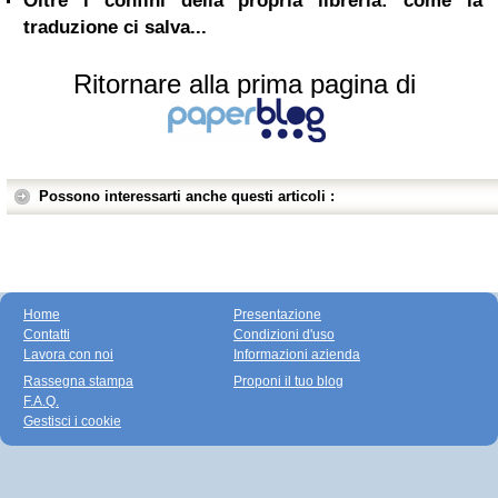
Oltre i confini della propria libreria: come la
traduzione ci salva...
Ritornare alla prima pagina di
Possono interessarti anche questi articoli :
Home
Presentazione
Contatti
Condizioni d'uso
Lavora con noi
Informazioni azienda
Rassegna stampa
Proponi il tuo blog
F.A.Q.
Gestisci i cookie