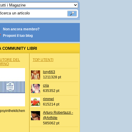
Non ancora membro?
Proponi il tuo blog
A COMMUNITY LIBRI
AUTORE DEL
TOP UTENTI
ORNO
lory663
1211328 pt
cria
635352 pt
rimmel
615214 pt
psyinthekitchen
Arturo Robertazzi -
@ArtNite
585062 pt