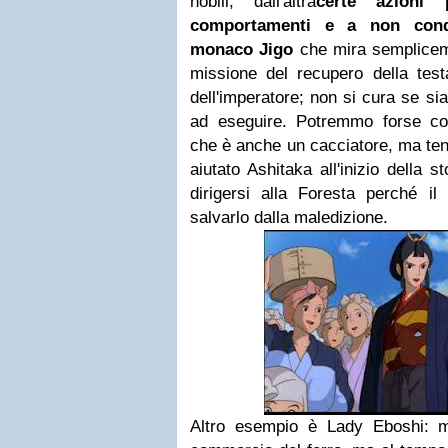
nobili, dall'altra
certe azioni 
comportamenti e a non cond
monaco
Jigo
che mira sempliceme
missione del recupero della tes
dell'imperatore; non si cura se sia
ad eseguire. Potremmo forse c
che è anche un cacciatore, ma te
aiutato Ashitaka all'inizio della s
dirigersi alla Foresta perché i
salvarlo dalla maledizione.
Altro esempio è Lady Eboshi: mir