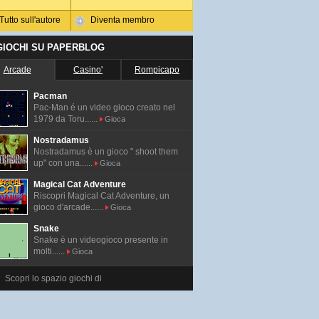
Tutto sull'autore
Diventa membro
 GIOCHI SU PAPERBLOG
Arcade
Casino'
Rompicapo
Pacman
Pac-Man é un video gioco creato nel
1979 da Toru......
Gioca
Nostradamus
Nostradamus è un gioco " shoot them
up" con una......
Gioca
Magical Cat Adventure
Riscopri Magical Cat Adventure, un
gioco d'arcade......
Gioca
Snake
Snake è un videogioco presente in
molti......
Gioca
Scopri lo spazio giochi di