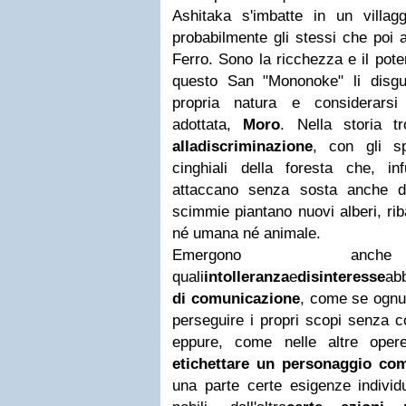
Ashitaka s'imbatte in un villag
probabilmente gli stessi che poi
Ferro.
Sono la ricchezza e il pot
questo San "Mononoke" li disgu
propria natura e considerars
adottata,
Moro
. Nella storia t
alla
discriminazione
, con gli spi
cinghiali della foresta che, i
attaccano senza sosta anche di 
scimmie piantano nuovi alberi, r
né umana né animale.
Emergono anche 
quali
intolleranza
e
disinteresse
a
di comunicazione
, come se ognun
perseguire i propri scopi senza co
eppure, come nelle altre oper
etichettare un personaggio co
una parte certe esigenze individ