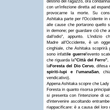
destino del ragazzo, ora condannat
con un'infezione diretta ad espande
provocarne la morte.
Su consi
Ashitaka parte per l'Occidente in 
alle cause che portarono quello sp
in demone; per guardare ciò che a
dall'odio", appunto.
L'indizio 
Madre all'Occidente, è un ogge
cinghiale, che Ashitaka scoprirà po
sono infatti
le guerre
l'evento scat
che riguarda la
"Città del Ferro"
,
la
Foresta del Dio Cervo
, difesa
spiriti-lupi e l'umana
San
, chi
vendicativo).
Appena Ashitaka scopre che Lady 
Foresta in quanto risorsa principal
si presenta con l'intenzione di u
d'intervenire ascoltando entrambe 
riappacificare: è a causa del loro