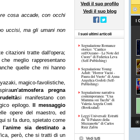
Vedi il suo profilo
Vedi il suo blog
ere cosa accade, con occhi
I
no uccisi, ma gli umani non
I suoi ultimi articoli
Segnalazione Romance
storico: "Cantico
citazioni tratte dall'opera;
sull'Oceano - Le Note del
Cuore" di Federica Leva
e che meglio rappresentano
(Self-Publishing)
 anche quelle che mi hanno
Segnalazione Young
Adult: "Horror Vacui -
Paura del Vuoto" di Anna
Angelica Godoli (Self-
iyazaki, magico-favolistiche,
Publishing)
pira
un'atmosfera pregna
Segnalazione narrativa
contemporanea: "Una
rudeltà
si manifestano con
Mamma sui Tacchi" di
Valeria Angela Conti
gico epilogo.
Il messaggio
(Booksalad)
lle opere del maestro, ed
Leggi Universali: Estratti
da "Il Palazzo della
qui si fa duro, spietato come
Mezzanotte" di Carlos
Ruiz Zafón
e
l'anime sia destinato a
ica, però, che si tratti di un
Vedi tutti