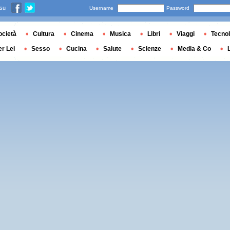
 su
Username
Password
ocietà
Cultura
Cinema
Musica
Libri
Viaggi
Tecnol
er Lei
Sesso
Cucina
Salute
Scienze
Media & Co