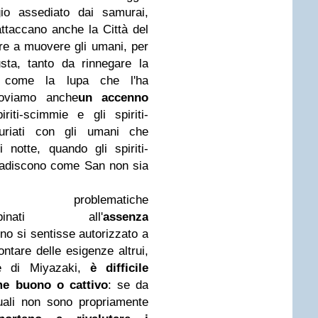
gio assediato dai samurai,
 attaccano anche
la Città
del
ere a muovere gli umani, per
sta, tanto da rinnegare la
i come la lupa
che l'ha
roviamo anche
un accenno
riti-scimmie e gli spiriti-
nfuriati con gli umani che
notte, quando gli spiriti-
ibadiscono come San non sia
problematiche
bbinati all'
assenza
o si sentisse autorizzato a
ntare delle esigenze altrui,
e di Miyazaki,
è difficile
me buono o cattivo
: se da
uali non sono propriamente