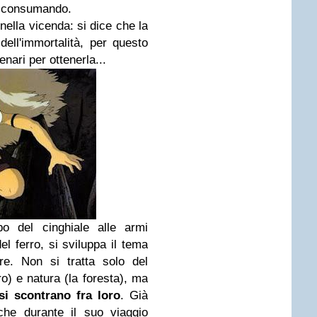
e consumando.
 nella vicenda: si dice che la
dell'immortalità, per questo
nari per ottenerla...
po del cinghiale alle armi
del ferro, si sviluppa il tema
re. Non si tratta solo del
erro) e natura (la foresta), ma
si scontrano fra loro
. Già
he durante il suo viaggio