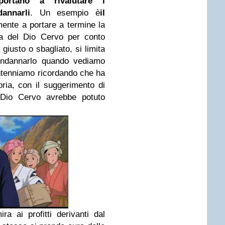
portano a rivalutare i
annarli
.
Un esempio è
il
nte a portare a termine la
ta del Dio Cervo per conto
 giusto o sbagliato, si limita
ondannarlo quando vediamo
ntenniamo ricordando che ha
toria, con il suggerimento di
l Dio Cervo avrebbe potuto
a ai profitti derivanti dal