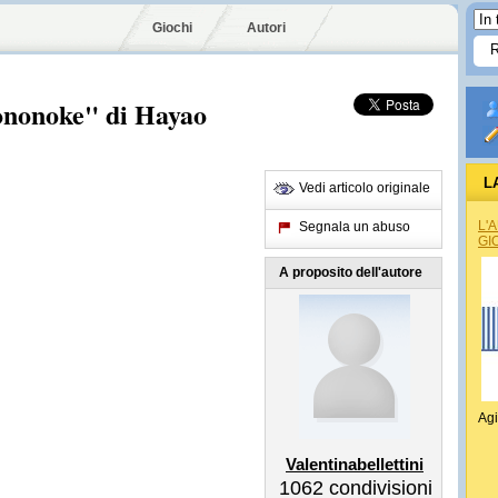
Giochi
Autori
ononoke" di Hayao
L
Vedi articolo originale
L'
Segnala un abuso
GI
A proposito dell'autore
Agi
Valentinabellettini
1062
condivisioni