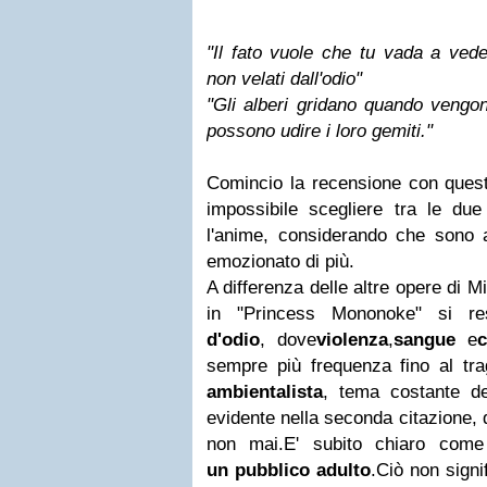
"Il fato vuole che tu vada a ved
non velati dall'odio"
"Gli alberi gridano quando vengo
possono udire i loro gemiti."
Comincio la recensione con queste 
impossibile scegliere tra le du
l'anime, considerando che sono
emozionato di più.
A differenza delle altre opere di M
in "Princess Mononoke" si res
d'odio
, dove
violenza
,
sangue
e
c
sempre più frequenza fino al tra
ambientalista
, tema costante de
evidente nella seconda citazione, 
non mai.
E' subito chiaro com
un pubblico adulto
.
Ciò non signif