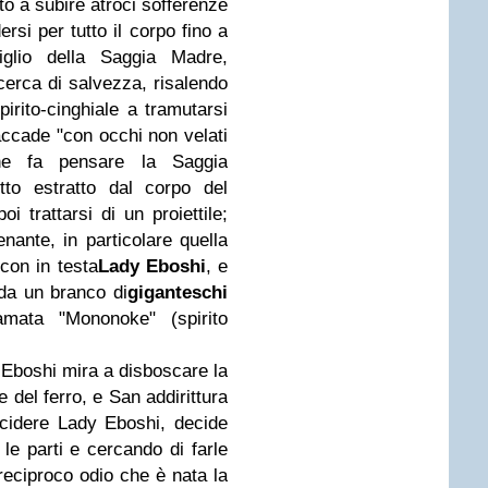
o a subire atroci sofferenze
rsi per tutto il corpo fino a
glio della Saggia Madre,
cerca di salvezza, risalendo
irito-cinghiale a tramutarsi
ccade "con occhi non velati
che fa pensare la Saggia
tto estratto dal corpo del
i trattarsi di un proiettile;
enante, in particolare quella
 con in testa
Lady Eboshi
, e
 da un branco di
giganteschi
amata "Mononoke" (spirito
Eboshi mira a disboscare la
e del ferro, e San addirittura
ccidere Lady Eboshi, decide
le parti e cercando di farle
 reciproco odio che è nata la