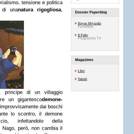
rialismo, tensione e politica
 di una
natura rigogliosa
,
Dossier Paperblog
Hayao Miyazaki
Fumettisti
Il Fatto
Programmi TV
Magazines
Libri
Talenti
, principe di un villaggio
are un gigantesco
demone-
 improvvisamente dai boschi
rante lo scontro, il demone
io, infettandolo della
di Nago, però, non cambia il