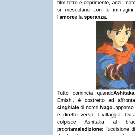
film tetro e deprimente, anzi; mate
si mescolano con le immagini
l'
amore
e la
speranza
.
Tutto comincia quando
Ashitaka
Emishi, è costretto ad affront
cinghiale
di nome
Nago
,.apparso
e diretto verso il villaggio. Du
colpisce Ashitaka al bracc
propria
maledizione
; l'uccisione 