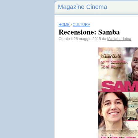
Magazine Cinema
HOME
›
CULTURA
Recensione: Samba
Creato il 26 maggio 2015 da
Mattiabertaina