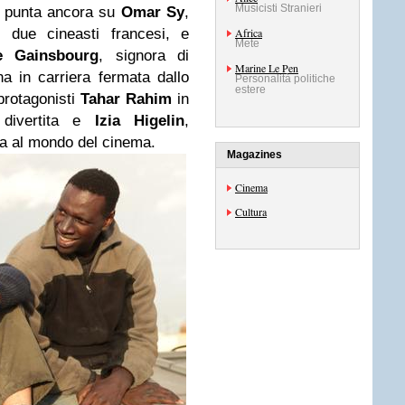
Musicisti Stranieri
” punta ancora su
Omar Sy
,
i due cineasti francesi, e
Africa
Mete
te Gainsbourg
, signora di
Marine Le Pen
 in carriera fermata dallo
Personalità politiche
estere
protagonisti
Tahar Rahim
in
e divertita e
Izia Higelin
,
ata al mondo del cinema.
Magazines
Cinema
Cultura