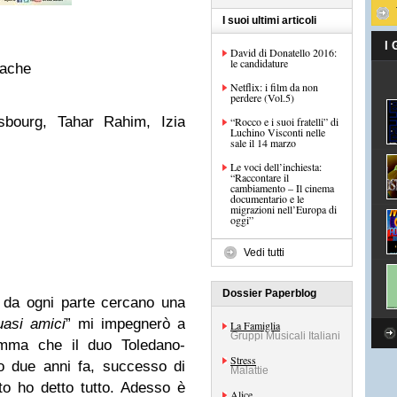
I suoi ultimi articoli
I
David di Donatello 2016:
le candidature
kache
Netflix: i film da non
perdere (Vol.5)
sbourg, Tahar Rahim, Izia
“Rocco e i suoi fratelli” di
Luchino Visconti nelle
sale il 14 marzo
Le voci dell’inchiesta:
“Raccontare il
cambiamento – Il cinema
documentario e le
migrazioni nell’Europa di
oggi”
Vedi tutti
Dossier Paperblog
 da ogni parte cercano una
asi amici
” mi impegnerò a
La Famiglia
Gruppi Musicali Italiani
gemma che il duo Toledano-
Stress
o due anni fa, successo di
Malattie
to ho detto tutto. Adesso è
Alice