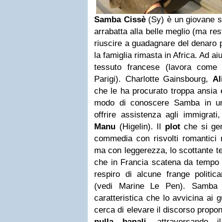
Samba Cissè
(Sy) è un giovane s
arrabatta alla belle meglio (ma re
riuscire a guadagnare del denaro 
la famiglia rimasta in Africa. Ad ai
tessuto francese (lavora come 
Parigi). Charlotte Gainsbourg,
Al
che le ha procurato troppa ansia
modo di conoscere Samba in un
offrire assistenza agli immigrati
Manu
(Higelin). Il
plot
che si gen
commedia con risvolti romantici
ma con leggerezza, lo scottante t
che in Francia scatena da tempo u
respiro di alcune frange politica
(vedi Marine Le Pen). Samba
caratteristica che lo avvicina ai 
cerca di elevare il discorso prop
nulla banali
, attraversando i