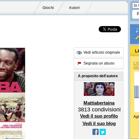
Giochi
Autori
L
Vedi articolo originale
L'
Segnala un abuso
GI
A proposito dell'autore
Mattiabertaina
3813
condivisioni
Vedi il suo profilo
Agi
Vedi il suo blog