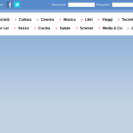
 su
Username
Password
ocietà
Cultura
Cinema
Musica
Libri
Viaggi
Tecnol
er Lei
Sesso
Cucina
Salute
Scienze
Media & Co