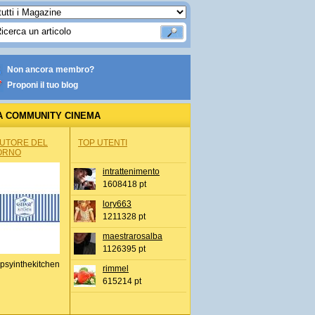
Non ancora membro?
Proponi il tuo blog
A COMMUNITY CINEMA
AUTORE DEL
TOP UTENTI
ORNO
intrattenimento
1608418 pt
lory663
1211328 pt
maestrarosalba
1126395 pt
psyinthekitchen
rimmel
615214 pt