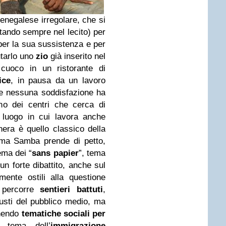
enegalese irregolare, che si
stando sempre nel lecito) per
per la sua sussistenza e per
utarlo uno
zio
già inserito nel
cuoco in un ristorante di
ice
, in pausa da un lavoro
 e nessuna soddisfazione ha
o dei centri che cerca di
, luogo in cui lavora anche
era è quello classico della
 ma Samba prende di petto,
ema dei “
sans papier
”, tema
n forte dibattito, anche sul
mente ostili alla questione
 percorre
sentieri battuti
,
gusti del pubblico medio, ma
onendo
tematiche sociali per
l tema dell’
immigrazione