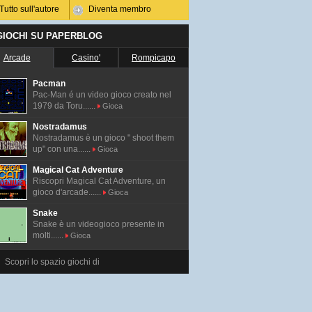
Tutto sull'autore
Diventa membro
 GIOCHI SU PAPERBLOG
Arcade
Casino'
Rompicapo
Pacman
Pac-Man é un video gioco creato nel
1979 da Toru......
Gioca
Nostradamus
Nostradamus è un gioco " shoot them
up" con una......
Gioca
Magical Cat Adventure
Riscopri Magical Cat Adventure, un
gioco d'arcade......
Gioca
Snake
Snake è un videogioco presente in
molti......
Gioca
Scopri lo spazio giochi di