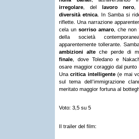
irregolare
, del
lavoro nero
,
diversità etnica
. In Samba si rid
riflette. Una narrazione apparen
cela un
sorriso amaro
, che non 
della società contemporan
apparentemente tollerante. Samba
ambizioni alte
che perde di mo
finale
, dove Toledano e Nakach
osare maggior coraggio dal punto d
Una
critica intelligente
(e mai vol
sul tema dell’immigrazione cla
meritato maggior fortuna al botteg
Voto: 3,5 su 5
Il trailer del film: