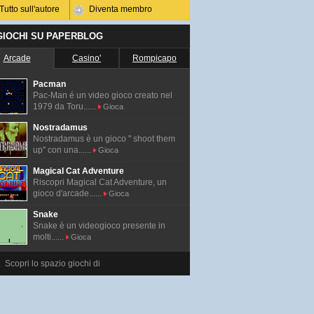
Tutto sull'autore
Diventa membro
 GIOCHI SU PAPERBLOG
Arcade
Casino'
Rompicapo
Pacman
Pac-Man é un video gioco creato nel
1979 da Toru......
Gioca
Nostradamus
Nostradamus è un gioco " shoot them
up" con una......
Gioca
Magical Cat Adventure
Riscopri Magical Cat Adventure, un
gioco d'arcade......
Gioca
Snake
Snake è un videogioco presente in
molti......
Gioca
Scopri lo spazio giochi di