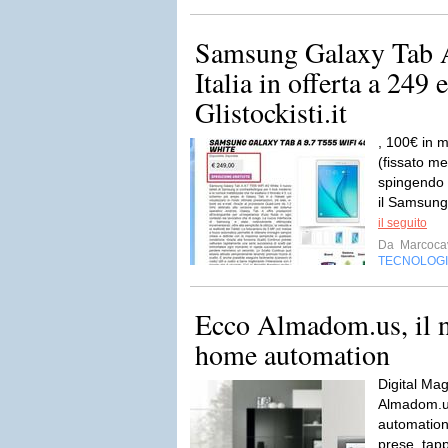
Samsung Galaxy Tab 
Italia in offerta a 249 
Glistockisti.it
, 100€ in m
(fissato m
spingendo m
il Samsung
il seguito
Da
Marcocav
TECNOLOG
Ecco Almadom.us, il n
home automation
Digital Mag
Almadom.us
automation 
prese, tapp