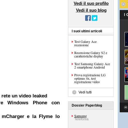
Vedi il suo profilo
Vedi il suo blog
I
I suoi ultimi articoli
Test Galaxy Ace
recensione
Recensione Galaxy S2 e
caratteristiche display
Test Samsung Galaxy Ace
2 smartphone Android
Prova registrazione LG
optimus 4x, test
registrazione video
Vedi tutti
rete un video leaked
uire Windows Phone con
Dossier Paperblog
Samsung
, mCharger e la Flyme lo
Telefonia