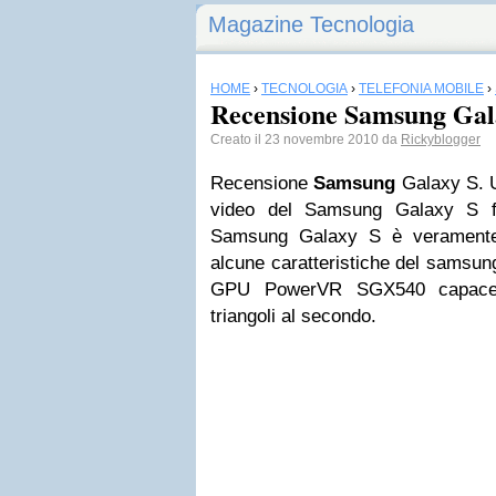
Magazine Tecnologia
HOME
›
TECNOLOGIA
›
TELEFONIA MOBILE
›
Recensione Samsung Gal
Creato il 23 novembre 2010 da
Rickyblogger
Recensione
Samsung
Galaxy S. U
video del Samsung Galaxy S for
Samsung Galaxy S è veramente 
alcune caratteristiche del sams
GPU PowerVR SGX540 capace d
triangoli al secondo.