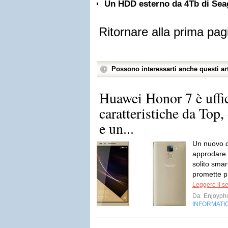
Un HDD esterno da 4Tb di Sea
Ritornare alla prima pag
Possono interessarti anche questi art
Huawei Honor 7 è uffic
caratteristiche da Top,
e un...
Un nuovo d
approdare 
solito sma
promette pr
Leggere il s
Da
Enjoyph
INFORMATI