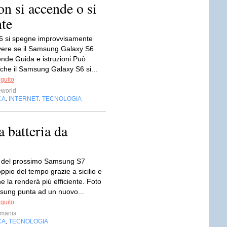
 si accende o si
te
S6 si spegne improvvisamente
vere se il Samsung Galaxy S6
ende Guida e istruzioni Può
che il Samsung Galaxy S6 si...
eguito
eworld
CA
INTERNET
TECNOLOGIA
,
,
 batteria da
a del prossimo Samsung S7
oppio del tempo grazie a sicilio e
e la renderà più efficiente. Foto
ung punta ad un nuovo...
eguito
hmania
CA
TECNOLOGIA
,