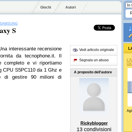
Giochi
Autori
SAMSUNG
axy S
na interessante recensione
L
Vedi articolo originale
nita da tecnophone.it. Il
L'
Segnala un abuso
completo e vi riportiamo
GI
ung CPU S5PC110 da 1 Ghz e
A proposito dell'autore
i gestire 90 milioni di
Agi
Rickyblogger
13
condivisioni