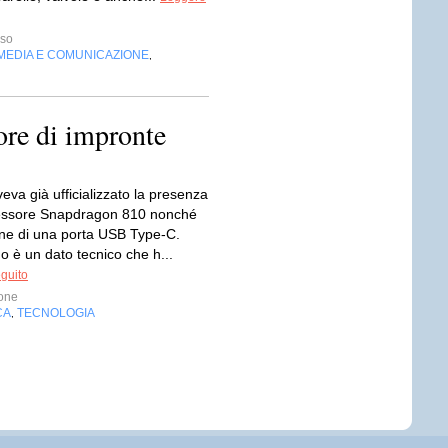
sso
MEDIA E COMUNICAZIONE
,
ore di impronte
va già ufficializzato la presenza
cessore Snapdragon 810 nonché
ione di una porta USB Type-C.
o è un dato tecnico che h...
eguito
one
CA
TECNOLOGIA
,