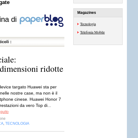
gate
Magazines
ina di
Tecnologia
Telefonia Mobile
icoli :
iale:
 dimensioni ridotte
evice targato Huawei sta per
nelle nostre case, ma non è il
rtphone cinese. Huawei Honor 7
estazioni da vero Top di...
eguito
one
CA
TECNOLOGIA
,