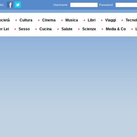
 su
Username
Password
ocietà
Cultura
Cinema
Musica
Libri
Viaggi
Tecnol
er Lei
Sesso
Cucina
Salute
Scienze
Media & Co