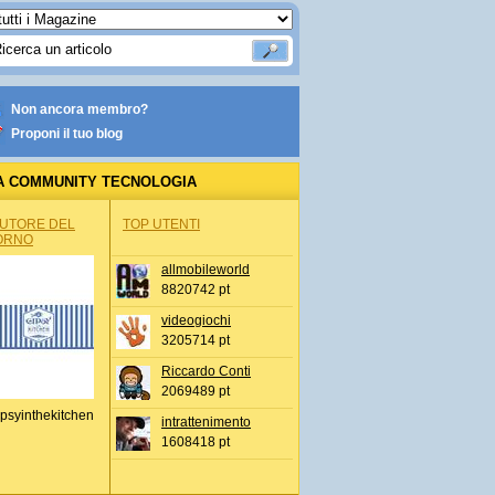
Non ancora membro?
Proponi il tuo blog
A COMMUNITY TECNOLOGIA
AUTORE DEL
TOP UTENTI
ORNO
allmobileworld
8820742 pt
videogiochi
3205714 pt
Riccardo Conti
2069489 pt
psyinthekitchen
intrattenimento
1608418 pt