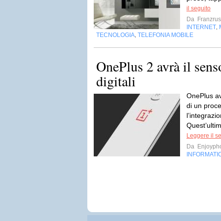
il seguito
Da
Franzru
INTERNET
,
TECNOLOGIA
TELEFONIA MOBILE
,
OnePlus 2 avrà il sens
digitali
OnePlus ave
di un pro
l’integraz
Quest’ultim
Leggere il s
Da
Enjoyph
INFORMATI