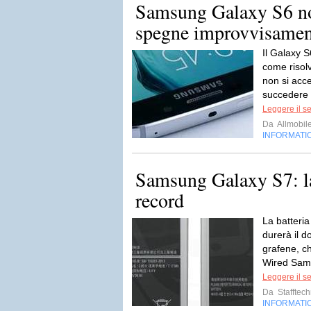
Samsung Galaxy S6 non
spegne improvvisamen
Il Galaxy 
come risol
non si acc
succedere 
Leggere il s
Da
Allmobil
INFORMATI
Samsung Galaxy S7: la
record
La batteri
durerà il d
grafene, ch
Wired Sams
Leggere il s
Da
Stafftec
INFORMATI