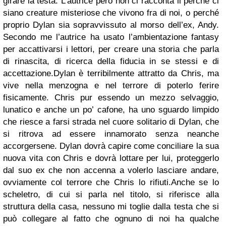
girare la testa. L’autrice però non ci racconta il perché ci
siano creature misteriose che vivono fra di noi, o perché
proprio Dylan sia sopravvissuto al morso dell’ex, Andy.
Secondo me l’autrice ha usato l’ambientazione fantasy
per accattivarsi i lettori, per creare una storia che parla
di rinascita, di ricerca della fiducia in se stessi e di
accettazione.
Dylan è terribilmente attratto da Chris, ma
vive nella menzogna e nel terrore di poterlo ferire
fisicamente.
Chris pur essendo un mezzo selvaggio,
lunatico e anche un po’ cafone, ha uno sguardo limpido
che riesce a farsi strada nel cuore solitario di Dylan, che
si ritrova ad essere innamorato senza neanche
accorgersene. Dylan dovrà capire come conciliare la sua
nuova vita con Chris e dovrà lottare per lui, proteggerlo
dal suo ex che non accenna a volerlo lasciare andare,
ovviamente col terrore che Chris lo rifiuti.
Anche se lo
scheletro, di cui si parla nel titolo, si riferisce alla
struttura della casa, nessuno mi toglie dalla testa che si
può collegare al fatto che ognuno di noi ha qualche