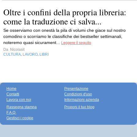
Oltre i confini della propria libreria:
come la traduzione ci salva...
Se osserviamo con onestà la pila di volumi che giace sul nostro
comodino o scorriamo le classifiche dei bestseller settimanali,
noteremo quasi sicurament...
Leggere il seguito
Da
Nicolasit
CULTURA
LAVORO
LIBRI
,
,
Home
Presentazione
Contatti
Condizioni d'uso
Lavora con noi
Informazioni azienda
Rassegna stampa
Proponi il tuo blog
F.A.Q.
Gestisci i cookie