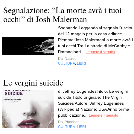
Segnalazione: “La morte avrà i tuoi
occhi” di Josh Malerman
Sognando Leggendo vi segnala l’uscita
del 12 maggio per la casa editrice
Piemme:Josh MalermanLa morte avrà i
tuoi occhi Tra La strada di McCarthy e
l’immaginari...
Leggere il seguito
Da
Nasreen
CULTURA
LIBRI
,
Le vergini suicide
di Jeffrey EugenidesTitolo: Le vergini
suicide Titolo originale: The Virgin
Suicides Autore: Jeffrey Eugenides
(Wikipedia) Nazione: USA Anno prima
pubblicazione...
Leggere il seguito
Da
Phoebes
CULTURA
LIBRI
,