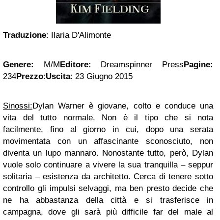
Traduzione
: Ilaria D'Alimonte
Genere:
M/M
Editore:
Dreamspinner Press
Pagine:
234
Prezzo
:
Uscita
: 23 Giugno 2015
Sinossi:
Dylan Warner è giovane, colto e conduce una
vita del tutto normale. Non è il tipo che si nota
facilmente, fino al giorno in cui, dopo una serata
movimentata con un affascinante sconosciuto, non
diventa un lupo mannaro. Nonostante tutto, però, Dylan
vuole solo continuare a vivere la sua tranquilla – seppur
solitaria – esistenza da architetto. Cerca di tenere sotto
controllo gli impulsi selvaggi, ma ben presto decide che
ne ha abbastanza della città e si trasferisce in
campagna, dove gli sarà più difficile far del male al