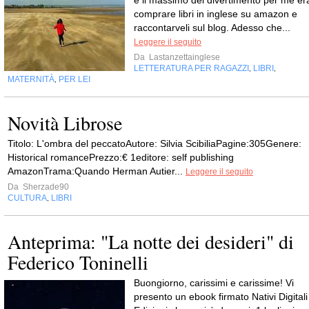
e il massimo del divertimento per me er
comprare libri in inglese su amazon e
raccontarveli sul blog. Adesso che...
Leggere il seguito
Da
Lastanzettainglese
LETTERATURA PER RAGAZZI
LIBRI
,
,
MATERNITÀ
PER LEI
,
Novità Librose
Titolo: L'ombra del peccatoAutore: Silvia ScibiliaPagine:305Genere:
Historical romancePrezzo:€ 1editore: self publishing
AmazonTrama:Quando Herman Autier...
Leggere il seguito
Da
Sherzade90
CULTURA
LIBRI
,
Anteprima: "La notte dei desideri" di
Federico Toninelli
Buongiorno, carissimi e carissime! Vi
presento un ebook firmato Nativi Digitali