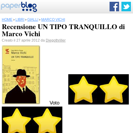
HOME
›
LIBRI
›
GIALLI
›
MARCO VICHI
Recensione UN TIPO TRANQUILLO di
Marco Vichi
Creato il 27 aprile 2012 da
Diegothriller
Voto