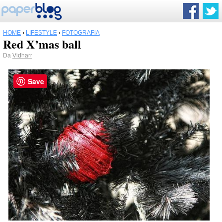
HOME
›
LIFESTYLE
›
FOTOGRAFIA
Red X’mas ball
Da
Vidharr
Save