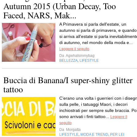
Autumn 2015 (Urban Decay, Too
Faced, NARS, Mak...
A Primavera si parla dell'estate, un
autunno si parla di primavera, e quando
si arriva all'estate si parla inevitabilment
di autunno, nel mondo della moda e...
Leggere il seguito
Da
Agwhatsinmybag
BELLEZZA
LIFESTYLE
,
Buccia di Banana/I super-shiny glitter
tattoo
C’erano una volta i guerrieri con i disegn
sulla pelle, i tatuaggi Maori, i decori
inchiostrati per sempre sulle braccia. Po
sono arrivati i finti tattoo...
Leggere il
seguito
Da
Morgatta
LIFESTYLE
MODA E TREND
PER LEI
,
,