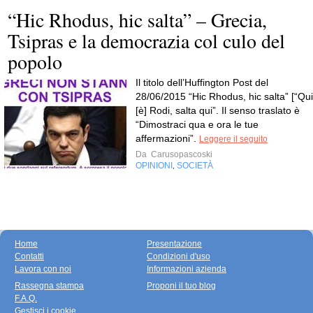
“Hic Rhodus, hic salta” – Grecia,
Tsipras e la democrazia col culo del
popolo
Il titolo dell’Huffington Post del
28/06/2015 “Hic Rhodus, hic salta” [“Qui
[è] Rodi, salta qui”. Il senso traslato è
“Dimostraci qua e ora le tue
affermazioni”.
Leggere il seguito
Da
Carusopascoski
OPINIONI
SOCIETÀ
,
Home
Presentazione
Contatti
Condizioni d'uso
Lavora con noi
Informazioni azienda
Rassegna stampa
Proponi il tuo blog
F.A.Q.
Gestisci i cookie