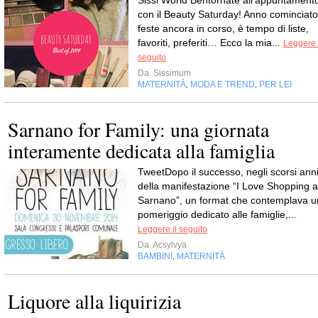
Sissi World Bentornate all’appuntament
con il Beauty Saturday! Anno cominciato
feste ancora in corso, è tempo di liste,
favoriti, preferiti… Ecco la mia...
Leggere 
seguito
Da
Sissimum
MATERNITÀ
MODA E TREND
PER LEI
,
,
Sarnano for Family: una giornata
interamente dedicata alla famiglia
TweetDopo il successo, negli scorsi anni
della manifestazione “I Love Shopping a
Sarnano”, un format che contemplava u
pomeriggio dedicato alle famiglie,...
Leggere il seguito
Da
Acsylvya
BAMBINI
MATERNITÀ
,
Liquore alla liquirizia