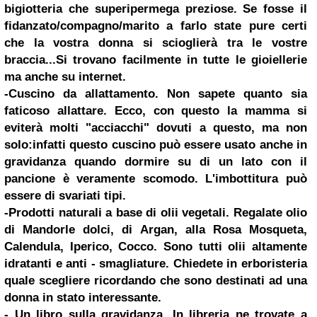
bigiotteria che superipermega preziose.
Se fosse il
fidanzato/compagno/marito a farlo state pure certi
che la vostra donna si scioglierà tra le vostre
braccia...
Si trovano facilmente in tutte le gioiellerie
ma anche su internet.
-Cuscino da allattamento. Non sapete quanto sia
faticoso allattare. Ecco, con questo la mamma si
eviterà molti "acciacchi" dovuti a questo, ma non
solo:infatti questo cuscino può essere usato anche in
gravidanza quando dormire su di un lato con il
pancione è veramente scomodo.
L'imbottitura può
essere di svariati tipi.
-Prodotti naturali a base di olii vegetali. Regalate olio
di Mandorle dolci, di Argan, alla Rosa Mosqueta,
Calendula, Iperico, Cocco. Sono tutti olii altamente
idratanti e anti - smagliature. Chiedete in
erboristeria
quale scegliere ricordando che sono destinati ad una
donna in stato interessante.
- Un libro sulla gravidanza. In libreria ne trovate a