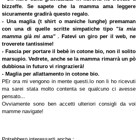
bizzeffe. Se sapete che la mamma ama leggere
sicuramente gradirà questo regalo.
- Una maglia (t shirt o maniche lunghe) premaman
con una di quelle scritte simpatiche tipo "
la mia
mamma già mi ama"
. Fatevi un giro per il web, ne
troverete tantissime!
- Fascia per portare il bebè in cotone bio, non il solito
marsupio. Vedrete, anche se la mamma rimarrà un pò
dubbiosa in futuro vi ringrazierà!
- Maglia per allattamento in cotone bio.
PEr ora mi vengono in mente questi.
Io non li ho ricevuti
ma sarei stata molto contenta se qualcuno ci avesse
pensato...
Ovviamente sono ben accetti ulteriori consigli da voi
mamme navigate!
Potrebbero interessarti anche :