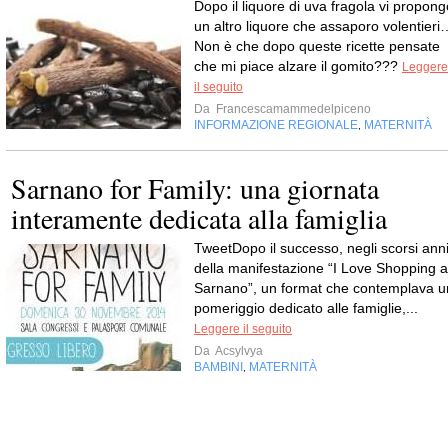
Dopo il liquore di uva fragola vi propong
un altro liquore che assaporo volentieri
Non è che dopo queste ricette pensate
che mi piace alzare il gomito???
Leggere
il seguito
Da
Francescamammedelpiceno
INFORMAZIONE REGIONALE
MATERNITÀ
,
Sarnano for Family: una giornata
interamente dedicata alla famiglia
TweetDopo il successo, negli scorsi anni
della manifestazione “I Love Shopping a
Sarnano”, un format che contemplava u
pomeriggio dedicato alle famiglie,...
Leggere il seguito
Da
Acsylvya
BAMBINI
MATERNITÀ
,