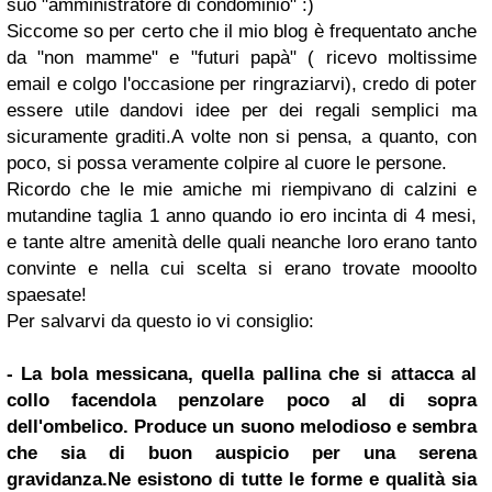
suo "amministratore di condominio" :)
Siccome so per certo che il mio blog è frequentato anche
da "non mamme" e "futuri papà" ( ricevo moltissime
email e colgo l'occasione per ringraziarvi), credo di poter
essere utile dandovi idee per dei regali semplici ma
sicuramente graditi.A volte non si pensa, a quanto, con
poco, si possa veramente colpire al cuore le persone.
Ricordo che le mie amiche mi riempivano di calzini e
mutandine taglia 1 anno quando io ero incinta di 4 mesi,
e tante altre amenità delle quali neanche loro erano tanto
convinte e nella cui scelta si erano trovate mooolto
spaesate!
Per salvarvi da questo io vi consiglio:
- La bola messicana, quella pallina che si attacca al
collo facendola penzolare poco al di sopra
dell'ombelico. Produce un suono melodioso e sembra
che sia di buon auspicio per una serena
gravidanza.Ne esistono di tutte le forme e qualità sia