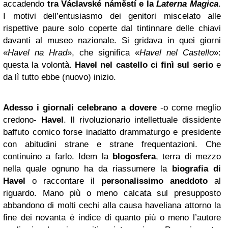
accadendo
tra Václavské náměstí e la
Laterna Magica
.
I motivi dell’entusiasmo dei genitori miscelato alle
rispettive paure solo coperte dal tintinnare delle chiavi
davanti al museo nazionale. Si gridava in quei giorni
«
Havel na Hrad
», che significa «
Havel nel Castello
»:
questa la volontà.
Havel nel castello ci finì sul serio
e
da lì tutto ebbe (nuovo) inizio.
Adesso i giornali celebrano a dovere
-o come meglio
credono-
Havel
. Il rivoluzionario intellettuale dissidente
baffuto comico forse inadatto drammaturgo e presidente
con abitudini strane e strane frequentazioni. Che
continuino a farlo. Idem la
blogosfera
, terra di mezzo
nella quale ognuno ha da riassumere la
biografia di
Havel
o raccontare il
personalissimo aneddoto
al
riguardo. Mano più o meno calcata sul presupposto
abbandono di molti cechi alla causa haveliana attorno la
fine dei novanta è indice di quanto più o meno l’autore