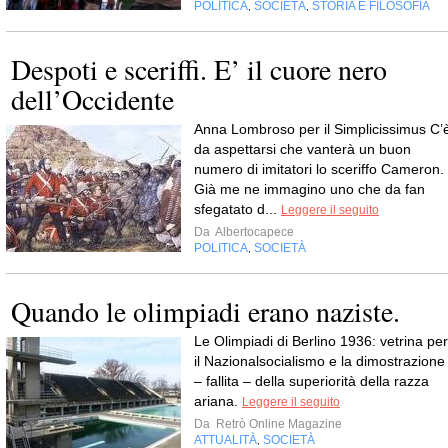
POLITICA
SOCIETÀ
STORIA E FILOSOFIA
,
,
Despoti e sceriffi. E’ il cuore nero
dell’Occidente
Anna Lombroso per il Simplicissimus C’
da aspettarsi che vanterà un buon
numero di imitatori lo sceriffo Cameron.
Già me ne immagino uno che da fan
sfegatato d...
Leggere il seguito
Da
Albertocapece
POLITICA
SOCIETÀ
,
Quando le olimpiadi erano naziste.
Le Olimpiadi di Berlino 1936: vetrina per
il Nazionalsocialismo e la dimostrazione
– fallita – della superiorità della razza
ariana.
Leggere il seguito
Da
Retrò Online Magazine
ATTUALITÀ
SOCIETÀ
,