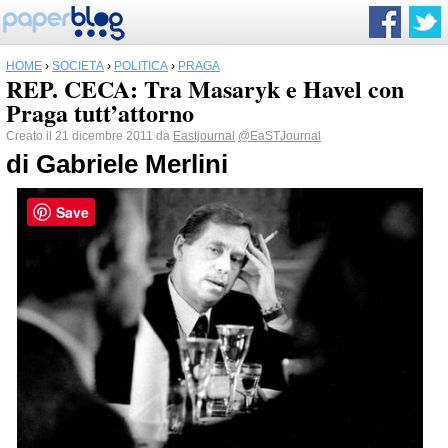
HOME
›
SOCIETÀ
›
POLITICA
›
PRAGA
REP. CECA: Tra Masaryk e Havel con
Praga tutt’attorno
Creato il 21 dicembre 2011 da
Eastjournal
@EaSTJournal
di Gabriele Merlini
Save