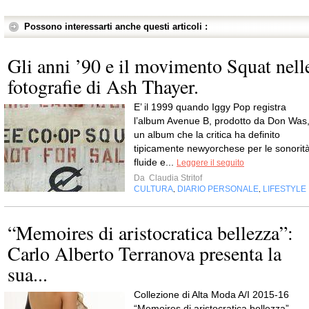
Possono interessarti anche questi articoli :
Gli anni ’90 e il movimento Squat nell
fotografie di Ash Thayer.
E’ il 1999 quando Iggy Pop registra
l’album Avenue B, prodotto da Don Was
un album che la critica ha definito
tipicamente newyorchese per le sonorit
fluide e...
Leggere il seguito
Da
Claudia Stritof
CULTURA
DIARIO PERSONALE
LIFESTYLE
,
,
“Memoires di aristocratica bellezza”:
Carlo Alberto Terranova presenta la
sua...
Collezione di Alta Moda A/I 2015-16
“Memoires di aristocratica bellezza”