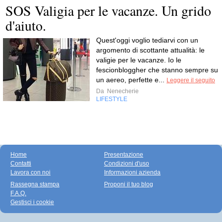
SOS Valigia per le vacanze. Un grido
d'aiuto.
Quest'oggi voglio tediarvi con un
argomento di scottante attualità: le
valigie per le vacanze. Io le
fescionbloggher che stanno sempre su
un aereo, perfette e...
Leggere il seguito
Da
Nenecherie
LIFESTYLE
Home
Presentazione
Contatti
Condizioni d'uso
Lavora con noi
Informazioni azienda
Rassegna stampa
Proponi il tuo blog
F.A.Q.
Gestisci i cookie