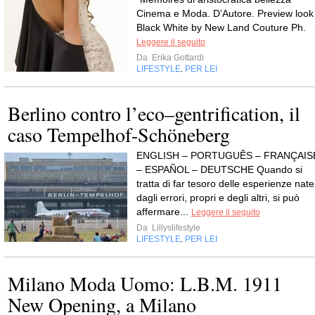
Cinema e Moda. D’Autore. Preview look
Black White by New Land Couture Ph.
Leggere il seguito
Da
Erika Gottardi
LIFESTYLE
PER LEI
,
Berlino contro l’eco–gentrification, il
caso Tempelhof-Schöneberg
ENGLISH – PORTUGUÊS – FRANÇAIS
– ESPAÑOL – DEUTSCHE Quando si
tratta di far tesoro delle esperienze nate
dagli errori, propri e degli altri, si può
affermare...
Leggere il seguito
Da
Lillyslifestyle
LIFESTYLE
PER LEI
,
Milano Moda Uomo: L.B.M. 1911
New Opening, a Milano