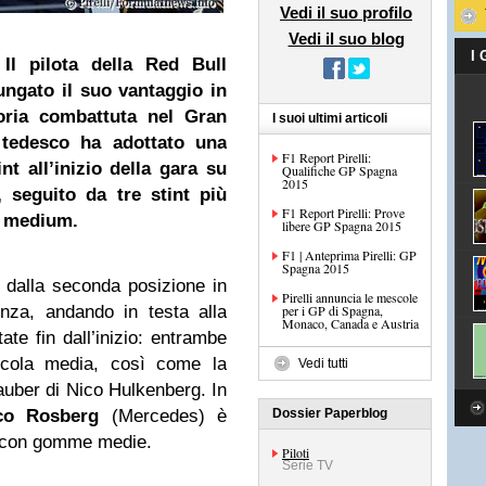
Vedi il suo profilo
Vedi il suo blog
I
 Il pilota della
Red Bull
ungato il suo vantaggio in
oria combattuta nel Gran
I suoi ultimi articoli
 tedesco ha adottato una
F1 Report Pirelli:
nt all’inizio della gara su
Qualifiche GP Spagna
2015
 seguito da tre stint più
F1 Report Pirelli: Prove
e
medium
.
libere GP Spagna 2015
F1 | Anteprima Pirelli: GP
Spagna 2015
o dalla seconda posizione in
Pirelli annuncia le mescole
enza, andando in testa alla
per i GP di Spagna,
Monaco, Canada e Austria
ate fin dall’inizio: entrambe
scola media, così come la
Vedi tutti
auber di Nico Hulkenberg. In
co Rosberg
(Mercedes) è
Dossier Paperblog
e con gomme medie.
Piloti
Serie TV