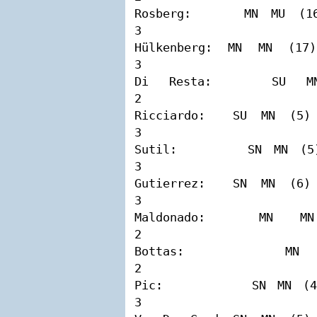
Rosberg:    MN MU (16) MN
3

Hülkenberg: MN MN (17) MN
3

Di Resta:   SU MN (4)  MN
2

Ricciardo:  SU MN (5)  MN
3

Sutil:      SN MN (5)  MN
3

Gutierrez:  SN MN (6)  MN
3

Maldonado:  MN MN (21) SN
2

Bottas:     MN MN (22) SN
2

Pic:        SN MN (4)  MN
3
