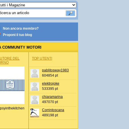
Non ancora membro?
Proponi il tuo blog
A COMMUNITY MOTORI
AUTORE DEL
TOP UTENTI
ORNO
pablitosway1983
604854 pt
elektrojoke
533395 pt
chiaramarina
497070 pt
psyinthekitchen
Corrintoscana
489198 pt