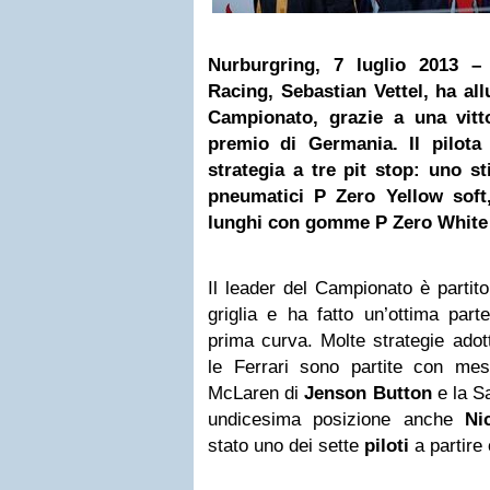
Nurburgring, 7 luglio 2013 –
Racing, Sebastian Vettel, ha all
Campionato, grazie a una vitt
premio di Germania. Il pilota
strategia a tre pit stop: uno sti
pneumatici P Zero Yellow soft,
lunghi con gomme P Zero Whit
Il leader del Campionato è partit
griglia e ha fatto un’ottima part
prima curva. Molte strategie adott
le Ferrari sono partite con me
McLaren di
Jenson Button
e la S
undicesima posizione anche
Ni
stato uno dei sette
piloti
a partir