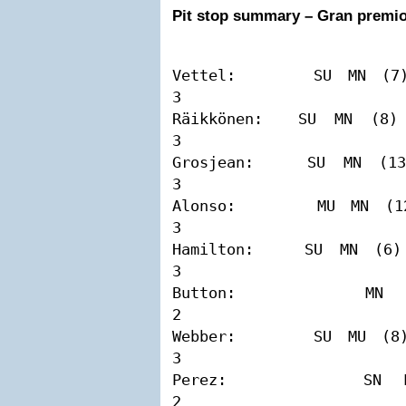
Pit stop summary – Gran premio
Vettel:     SU MN (7)  MU
3

Räikkönen:  SU MN (8)  MN
3

Grosjean:   SU MN (13) MN
3

Alonso:     MU MN (12) MN
3

Hamilton:   SU MN (6)  MU
3

Button:     MN MU (21) SN
2

Webber:     SU MU (8)  MN
3

Perez:      SN MN (7)  MN
2
