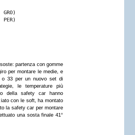
 GRO)

 PER)

 soste: partenza con gomme
giro per montare le medie, e
2 o 33 per un nuovo set di
ategie, le temperature più
sso della safety car hanno
iziato con le soft, ha montato
ato la safety car per montare
ettuato una sosta finale 41°