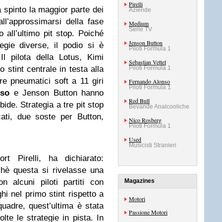
Pirelli
ha spinto la maggior parte dei
Aziende
all’approssimarsi della fase
Medium
Serie TV
o all’ultimo pit stop. Poiché
Jenson Button
tegie diverse, il podio si è
Piloti Formula 1
 Il pilota della Lotus, Kimi
Sebastian Vettel
stint centrale in testa alla
Piloti Formula 1
e pneumatici soft a 11 giri
Fernando Alonso
Piloti Formula 1
nso
e Jenson Button hanno
Red Bull
de. Strategia a tre pit stop
Bevande Analcooliche
icati, due soste per Button,
Nico Rosberg
Piloti Formula 1
Used
Musicisti Stranieri
rt Pirelli, ha dichiarato:
inchè questa si rivelasse una
on alcuni piloti partiti con
Magazines
 nel primo stint rispetto a
Motori
uadre, quest’ultima è stata
Passione Motori
te le strategie in pista. In