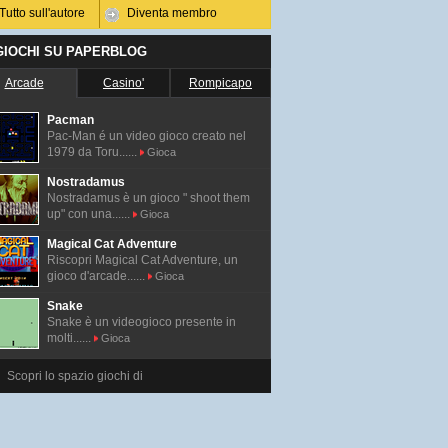
Tutto sull'autore
Diventa membro
 GIOCHI SU PAPERBLOG
Arcade
Casino'
Rompicapo
Pacman
Pac-Man é un video gioco creato nel
1979 da Toru......
Gioca
Nostradamus
Nostradamus è un gioco " shoot them
up" con una......
Gioca
Magical Cat Adventure
Riscopri Magical Cat Adventure, un
gioco d'arcade......
Gioca
Snake
Snake è un videogioco presente in
molti......
Gioca
Scopri lo spazio giochi di