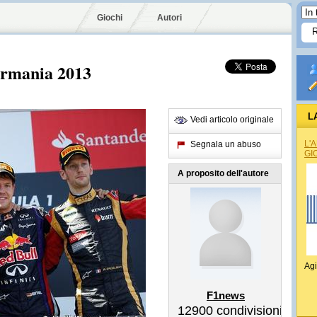
Giochi
Autori
ermania 2013
L
Vedi articolo originale
L'
Segnala un abuso
GI
A proposito dell'autore
Agi
F1news
12900
condivisioni