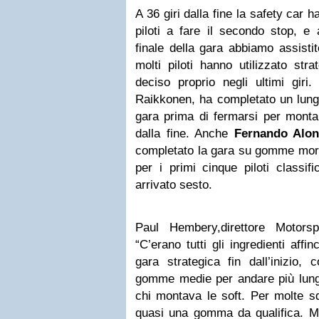
A 36 giri dalla fine la safety car 
piloti a fare il secondo stop, e 
finale della gara abbiamo assistit
molti piloti hanno utilizzato stra
deciso proprio negli ultimi giri.
Raikkonen, ha completato un lungo 
gara prima di fermarsi per montar
dalla fine. Anche
Fernando Alo
completato la gara su gomme morbi
per i primi cinque piloti classif
arrivato sesto.
Paul Hembery,direttore Motorspo
“C’erano tutti gli ingredienti aff
gara strategica fin dall’inizio, c
gomme medie per andare più lunghi
chi montava le soft. Per molte sq
quasi una gomma da qualifica. Mol