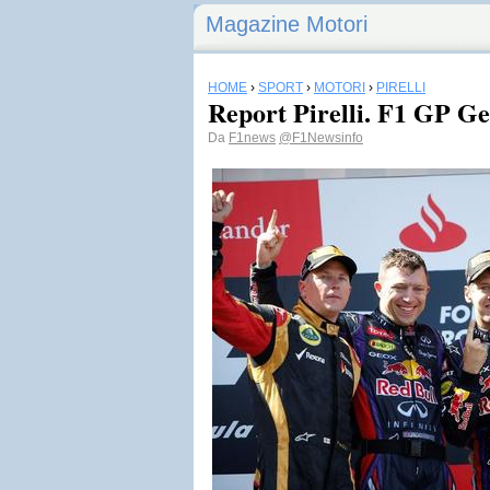
Magazine Motori
HOME
›
SPORT
›
MOTORI
›
PIRELLI
Report Pirelli. F1 GP G
Da
F1news
@F1Newsinfo