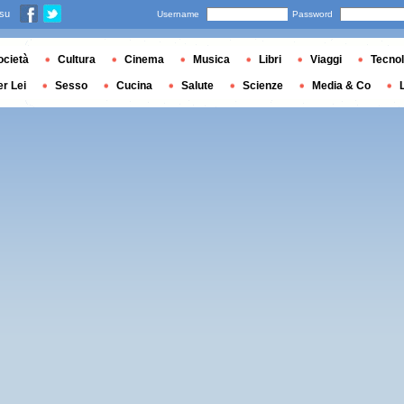
 su
Username
Password
ocietà
Cultura
Cinema
Musica
Libri
Viaggi
Tecnol
er Lei
Sesso
Cucina
Salute
Scienze
Media & Co