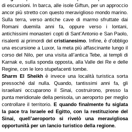
di escursioni. In barca, alle isole Giftun, per un approccio
ancor più stretto con questo meraviglioso mondo marino.
Sulla terra, verso antiche cave di marmo sfruttate dai
Romani duemila anni fa, oppure verso i lontani,
antichissimi monasteri copti di Sant’Antonio e San Paolo,
risalenti ai primordi del
cristianesimo
. Infine, è d’obbligo
una escursione a Luxor, la meta più affascinante lungo il
corso del Nilo, per una visita all’antica Tebe, ai templi di
Karnak e, sulla sponda opposta, alla Valle dei Re e delle
Regine, con le loro stupefacenti tombe.
Sharm El Sheikh
è invece una località turistica sorta
pressoché dal nulla. Quando, tantissimi anni fa, gli
israeliani occuparono il Sinai, costruirono, presso la
punta meridionale della penisola, un aeroporto per meglio
controllare il territorio.
E quando finalmente fu siglata
la pace tra
Israele
ed Egitto, con la restituzione del
Sinai, quell’aeroporto si rivelò una meravigliosa
opportunità per un lancio turistico della regione.