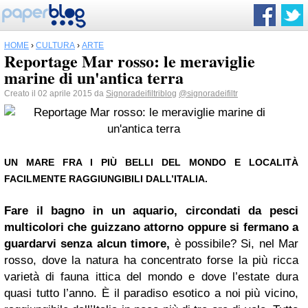
HOME
›
CULTURA
›
ARTE
Reportage Mar rosso: le meraviglie
marine di un'antica terra
Creato il 02 aprile 2015 da
Signoradeifiltriblog
@signoradeifiltr
UN MARE FRA I PIÙ BELLI DEL MONDO E LOCALITÀ
FACILMENTE RAGGIUNGIBILI DALL’ITALIA.
Fare il bagno in un aquario, circondati da pesci
multicolori che guizzano attorno oppure si fermano a
guardarvi senza alcun timore,
è possibile? Si, nel Mar
rosso, dove la natura ha concentrato forse la più ricca
varietà di fauna ittica del mondo e dove l’estate dura
quasi tutto l’anno. È il paradiso esotico a noi più vicino,