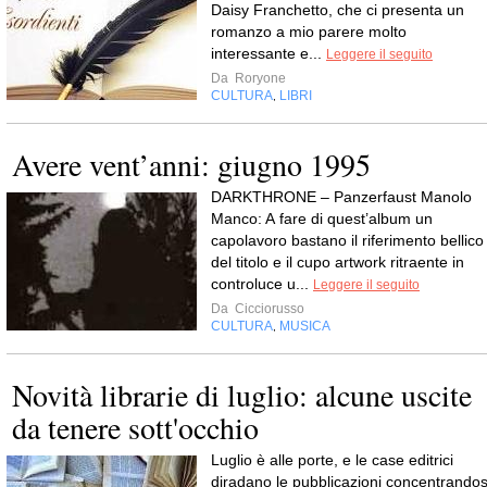
Daisy Franchetto, che ci presenta un
romanzo a mio parere molto
interessante e...
Leggere il seguito
Da
Roryone
CULTURA
LIBRI
,
Avere vent’anni: giugno 1995
DARKTHRONE – Panzerfaust Manolo
Manco: A fare di quest’album un
capolavoro bastano il riferimento bellico
del titolo e il cupo artwork ritraente in
controluce u...
Leggere il seguito
Da
Cicciorusso
CULTURA
MUSICA
,
Novità librarie di luglio: alcune uscite
da tenere sott'occhio
Luglio è alle porte, e le case editrici
diradano le pubblicazioni concentrandos