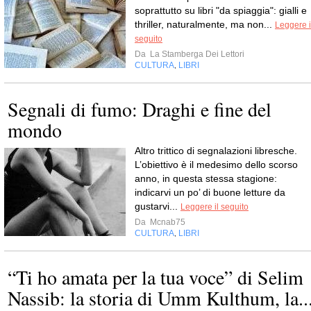
soprattutto su libri "da spiaggia": gialli e
thriller, naturalmente, ma non...
Leggere i
seguito
Da
La Stamberga Dei Lettori
CULTURA
LIBRI
,
Segnali di fumo: Draghi e fine del
mondo
Altro trittico di segnalazioni libresche.
L’obiettivo è il medesimo dello scorso
anno, in questa stessa stagione:
indicarvi un po’ di buone letture da
gustarvi...
Leggere il seguito
Da
Mcnab75
CULTURA
LIBRI
,
“Ti ho amata per la tua voce” di Selim
Nassib: la storia di Umm Kulthum, la..