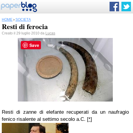
HOME
›
SOCIETÀ
Resti di ferocia
Creato il 29 luglio 2010 da
Lucas
Save
Resti di zanne di elefante recuperati da un naufragio
fenico risalente al settimo secolo a.C. [
*
]