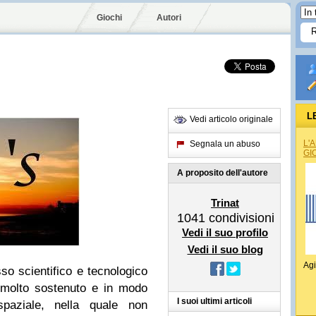
Giochi
Autori
L
Vedi articolo originale
L'
Segnala un abuso
GI
A proposito dell'autore
Trinat
1041
condivisioni
Vedi il suo profilo
Vedi il suo blog
Agi
so scientifico e tecnologico
o molto sostenuto e in modo
I suoi ultimi articoli
 spaziale, nella quale non