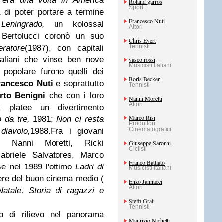
'era una volta in America
Roland garros
Sport
di poter portare a termine
Francesco Nuti
o
Leningrado,
un kolossal
Attori
o Bertolucci coronò un suo
Chris Evert
Tennisti
eratore
(1987), con capitali
italiani che vinse ben nove
vasco rossi
Musicisti Italiani
popolare furono quelli dei
Boris Becker
rancesco Nuti
e soprattutto
Tennisti
rto Benigni
che con i loro
Nanni Moretti
Attori
le platee un divertimento
Marco Risi
 da tre,
1981;
Non ci resta
Produttori
Cinematografici
diavolo,
1988.Fra i giovani
i Nanni Moretti, Ricki
Giuseppe Saronni
Ciclisti
abriele Salvatores, Marco
Franco Battiato
sse nel 1989 l'ottimo
Ladri di
Musicisti Italiani
fiere del buon cinema medio (
Enzo Jannacci
Attori
atale, Storia di ragazzi e
Steffi Graf
Tennisti
lo di rilievo nel panorama
Maurizio Nichetti