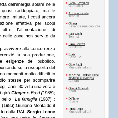
Paolo Bertolucci
tta dell'energia solare nelle
Giornalisti
u quasi raddoppiato, ma le
Adriano Panatta
Tennisti
mpre limitate, i costi ancora
azione effettiva per scopi
Ginger
Bevande Analcooliche
ltre l'alimentazione di
Ivan Lendl
 nelle zone non servite da
Tennisti
Enzo Bearzot
Calciatori
opravvivere alla concorrenza
Boris
erenziò la sua produzione,
Serie TV
le esigenze del pubblico,
Gino Paoli
untando sulla riscoperta del
Musicisti Italiani
ono momenti molto difficili in
MAMbo - Museo d'arte
moderna di Bologna
dio stesse per scomparire
Cultura
egli anni '80 vi fu una vera e
Gianni Morandi
Attori
i girò
Ginger
e Fred (
1985);
Di Tutto
to bello
La famiglia
(1987) ;
Riviste
o
(1986);Giuliano Montaldo il
Lucio Dalla
tto dalla RAI.
Sergio Leone
Musicisti Italiani