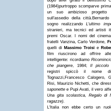
dopo aver girato il bellissimo
C
(1984)purtroppo scomparve prima 
un suo ambizioso progett
sull'assedio della città.Bernard
sogno realizzando
L'ultimo imp
stranieri, ma tecnici ed artisti 
premi Oscar. I nomi del cinema 
fratelli Vanzina, Carlo Verdone,
F
quelli di
Massimo Troisi
e
Robe
film riuscirono ad offrire al
intelligente: ricordiamo
Ricomincio
che piangere
, 1984;
Il piccolo 
registri spiccò il nome d
Tognazzi,Francesco Calogero, G
Risi, Maurizio Nichetti, che dire
saponette
e Pupi Avati, il vero al
Una gita scolastica, Regalo di N
ragazze).
L'Italia non ebbe certo un ruo