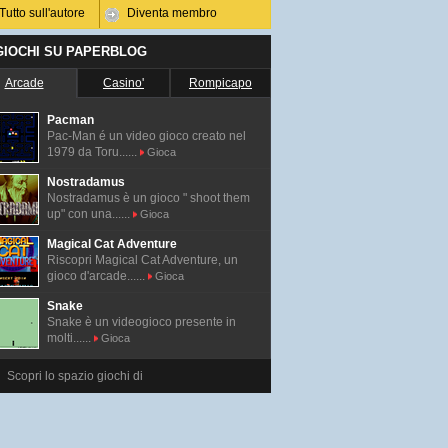
Tutto sull'autore
Diventa membro
 GIOCHI SU PAPERBLOG
Arcade
Casino'
Rompicapo
Pacman
Pac-Man é un video gioco creato nel
1979 da Toru......
Gioca
Nostradamus
Nostradamus è un gioco " shoot them
up" con una......
Gioca
Magical Cat Adventure
Riscopri Magical Cat Adventure, un
gioco d'arcade......
Gioca
Snake
Snake è un videogioco presente in
molti......
Gioca
Scopri lo spazio giochi di