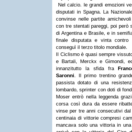
Nel calcio. le grandi emozioni ve
disputati in Spagna. La Nazional
convinse nelle partite amichevoli 
con tre stentati pareggi, poi però
di Argentina e Brasile, e in semifi
finale disputata e vinta contro 
conseguì il terzo titolo mondiale.
Il Ciclismo è quasi sempre vissuto
e Bartali, Merckx e Gimondi, e
innanzitutto la sfida fra
Fran
Saronni
. Il primo trentino gran
passista dotato di una resistenz
lombardo, sprinter con doti di fon
Moser entrò nella leggenda grazi
corsa così dura da essere ribatte
vinse per tre anni consecutivi dal
centinaia di vittorie compresi campi
mancava solo una vittoria in una