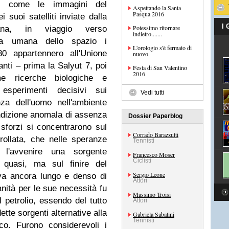
ari come le immagini del
Aspettando la Santa
Pasqua 2016
 suoi satelliti inviate dalla
I
Potessimo ritornare
na, in viaggio verso
indietro.......
ta umana dello spazio i
L'orologio s'è fermato di
80 appartennero all'Unione
nuovo.
anti – prima la Salyut 7, poi
Festa di San Valentino
2016
e ricerche biologiche e
 esperimenti decisivi sui
Vedi tutti
za dell'uomo nell'ambiente
ondizione anomala di assenza
Dossier Paperblog
 sforzi si concentrarono sul
Corrado Barazzutti
rollata, che nelle speranze
Tennisti
 l'avvenire una sorgente
Francesco Moser
Ciclisti
o quasi, ma sul finire del
Sergio Leone
va ancora lungo e denso di
Attori
anità per le sue necessità fu
Massimo Troisi
l petrolio, essendo del tutto
Attori
ette sorgenti alternative alla
Gabriela Sabatini
Tennisti
co. Furono considerevoli i