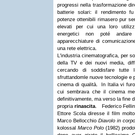
progressi nella trasformazione dire
batterie solari: il rendimento f
potenze ottenibili rimasero pur se
elevati per cui una loro utilizz
energetici non poté andare o
apparecchiature di comunicazione
una rete elettrica.
L'industria cinematografica, per s
della TV e dei nuovi media, diff
cercando di soddisfare tutte 
sfruttandomle nuove tecnologie e p
cinema di qualità. In Italia vi fur
cui sembrava che il cinema me
definitivamente, ma verso la fine d
propria
rinascita
. Federico Fellin
Ettore Scola diresse il film mol
Marco Bellocchio
Diavolo in corp
kolossal
Marco Polo
(1982) prodo