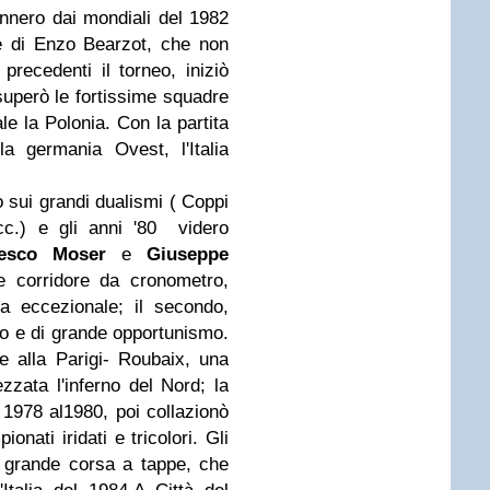
nnero dai mondiali del 1982
e di Enzo Bearzot, che non
precedenti il torneo, iniziò
 superò le fortissime squadre
ale la Polonia. Con la partita
la germania Ovest, l'Italia
 sui grandi dualismi ( Coppi
cc.) e gli anni '80 videro
cesco Moser
e
Giuseppe
de corridore da cronometro,
a eccezionale; il secondo,
do e di grande opportunismo.
e alla Parigi- Roubaix, una
zzata l'inferno del Nord; la
 1978 al1980, poi collazionò
onati iridati e tricolori. Gli
 grande corsa a tappe, che