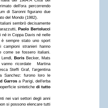
'Italia del 1984.A Città del
imato dell'ora percorrendo
lum di Saronni figurano due
nato del Mondo (1982).
 italiani sembrò decisamente
arazzutti,
Paolo Bertolucci
i né in Coppa Davis né nelle
s è sempre stato uno sport
i campioni stranieri hanno
 come se fossero italiani.
 Lendl,
Boris
Becker, Mats
e vanno ricordate Martina
sca Steffi Graf, l'argentina
 Sanchez: furono loro le
d Garros
a Parigi, dell'erba
operficie sintetiche
di tutto
ti nei vari settori degli anni
on si possono elencare tutti