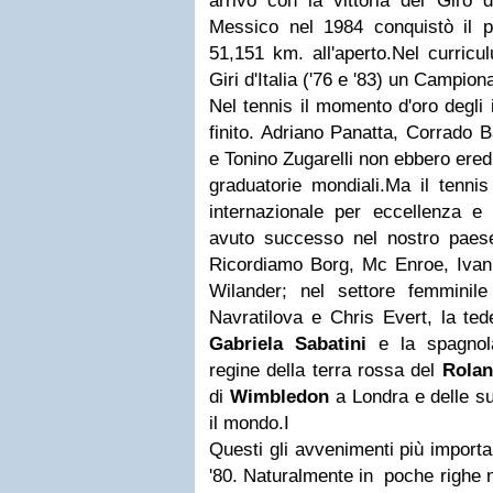
arrivò con la vittoria del Giro d
Messico nel 1984 conquistò il pr
51,151 km. all'aperto.Nel curricu
Giri d'Italia ('76 e '83) un Campio
Nel tennis il momento d'oro degli
finito. Adriano Panatta, Corrado B
e Tonino Zugarelli non ebbero ered
graduatorie mondiali.Ma il tenni
internazionale per eccellenza e 
avuto successo nel nostro paese
Ricordiamo Borg, Mc Enroe, Ivan
Wilander; nel settore femminil
Navratilova e Chris Evert, la tede
Gabriela Sabatini
e la spagnola
regine della terra rossa del
Rolan
di
Wimbledon
a Londra e delle su
il mondo.I
Questi gli avvenimenti più importan
'80. Naturalmente in poche righe n