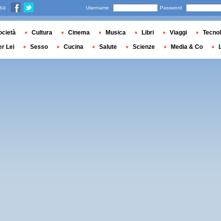
 su
Username
Password
ocietà
Cultura
Cinema
Musica
Libri
Viaggi
Tecnol
er Lei
Sesso
Cucina
Salute
Scienze
Media & Co