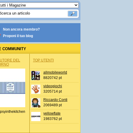
Non ancora membro?
Proponi il tuo blog
E COMMUNITY
AUTORE DEL
TOP UTENTI
ORNO
allmobileworld
8820742 pt
videogiochi
3205714 pt
Riccardo Conti
2069489 pt
psyinthekitchen
yellowflate
1983762 pt