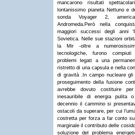
mancarono risultati spettacol
lontanissimo pianeta Nettuno e dei
sonda Voyager 2, america
Andromeda.Però nella conquis
maggiori successi degli anni '
Sovietica. Nelle sue stazioni orbit
la Mir -oltre a numerosissim
tecnologiche, furono compiuti
problemi legati a una permanen
ristretto di una capsula e nella c
di gravità .In campo nucleare gli
proseguimento della fusione cont
avrebbe dovuto costituire per
inesauribile di energia pulita 
decennio il cammino si presenta
ostacoli da superare, per cui l'um
costretta per forza a far conto su
marginale il contributo delle cosidd
soluzione del problema energeti