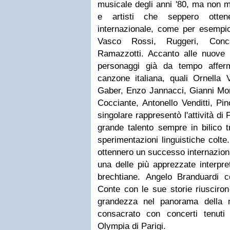
musicale degli anni '80, ma non m
e artisti che seppero otte
internazionale, come per esempi
Vasco Rossi, Ruggeri, Con
Ramazzotti. Accanto alle nuove l
personaggi già da tempo affer
canzone italiana, quali Ornella 
Gaber, Enzo Jannacci, Gianni Mor
Cocciante, Antonello Venditti, Pi
singolare rappresentò l'attività di
grande talento sempre in bilico t
sperimentazioni linguistiche colte
ottennero un successo internazio
una delle più apprezzate interpre
brechtiane. Angelo Branduardi 
Conte con le sue storie riusciron
grandezza nel panorama della 
consacrato con concerti tenuti
Olympia di Parigi.