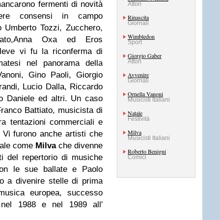
ancarono fermenti di novità
Attori
nere consensi in campo
Rinascita
Giornali
o Umberto Tozzi, Zucchero,
Wimbledon
cato,Anna Oxa ed Eros
Sport
eve vi fu la riconferma di
Giorgio Gaber
Attori
matesi nel panorama della
Vanoni, Gino Paoli, Giorgio
Avvenire
Giornali
andi, Lucio Dalla, Riccardo
Ornella Vanoni
no Daniele ed altri. Un caso
Musicisti Italiani
 Franco Battiato, musicista di
Natale
Festività
ra tentazioni commerciali e
Milva
. Vi furono anche artisti che
Musicisti Italiani
nale come
Milva
che divenne
Roberto Benigni
ti del repertorio di musiche
Comici
con le sue ballate e Paolo
o a divenire stelle di prima
musica europea, successo
 nel 1988 e nel 1989 all'