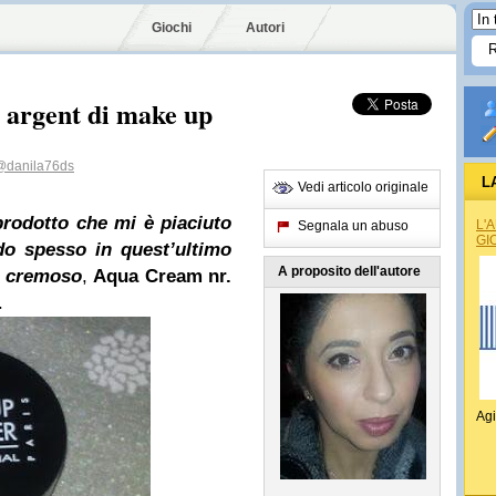
Giochi
Autori
 argent di make up
@danila76ds
L
Vedi articolo originale
prodotto che mi è piaciuto
L'
Segnala un abuso
GI
do spesso in quest’ultimo
A proposito dell'autore
cremoso
,
Aqua
Cream nr.
.
Agi