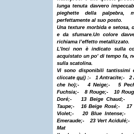
lunga tenuta davvero impeccabi
pieghette della palpebra,
perfettamente al suo posto.
Una texture morbida e setosa, d
e da sfumare.
Un colore davve
richiama l’effetto metallizzato.
L’Inci non è indicato sulla c
acquistato un po’ di tempo fa, n
sulla scatolina.
Vi sono disponibili tantissimi 
cliccate
qui
) :
-
1 Antracite;
-
2 
che ho);
-
4 Neige;
-
5 Pec
Fuchsia;
-
8 Rouge;
-
10 Roug
Doré;
-
13 Beige Chaud;
-
Taupe;
-
16 Beige Rosé;
-
17
Violet;
-
20 Blue Intense;
-
Emeraude;
-
23 Vert Acidulé;
-
Mat