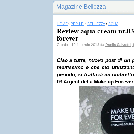
Magazine Bellezza
HOME
›
PER LEI
›
BELLEZZA
›
AQUA
Review aqua cream nr.03
forever
Creato il 19 febbraio 2013 da
Danila Salvadei
Ciao a tutte, nuovo post di un 
moltissimo e che sto utilizzan
periodo, si tratta di un
ombretto
03 Argent della Make up Forever