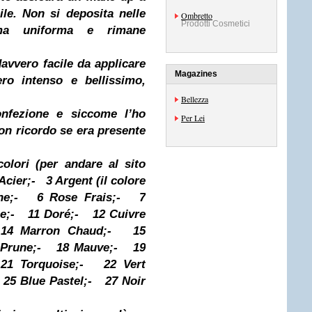
le. Non si deposita nelle
Ombretto
Prodotti Cosmetici
 ma uniforma e rimane
avvero facile da applicare
Magazines
ro intenso e bellissimo,
Bellezza
onfezione e siccome l’ho
Per Lei
on ricordo se era presente
colori (per andare al sito
Acier;
-
3 Argent (il colore
he;
-
6 Rose Frais;
-
7
e;
-
11 Doré;
-
12 Cuivre
14 Marron Chaud;
-
15
 Prune;
-
18 Mauve;
-
19
21 Torquoise;
-
22 Vert
25 Blue Pastel;
-
27 Noir