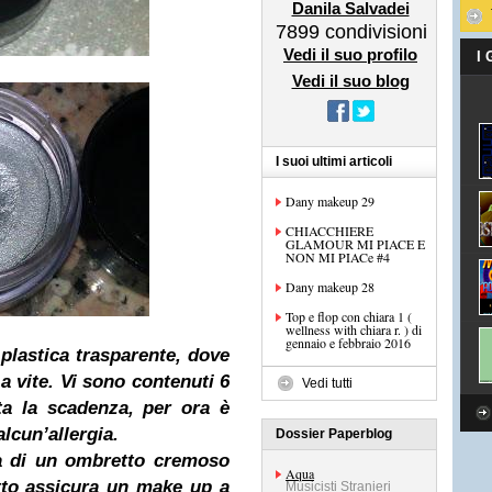
Danila Salvadei
7899
condivisioni
Vedi il suo profilo
I
Vedi il suo blog
I suoi ultimi articoli
Dany makeup 29
CHIACCHIERE
GLAMOUR MI PIACE E
NON MI PIACe #4
Dany makeup 28
Top e flop con chiara 1 (
wellness with chiara r. ) di
gennaio e febbraio 2016
 plastica trasparente, dove
 a vite. Vi sono contenuti 6
Vedi tutti
ta la scadenza, per ora è
lcun’allergia.
Dossier Paperblog
tta di un ombretto cremoso
Aqua
tto assicura un make up a
Musicisti Stranieri