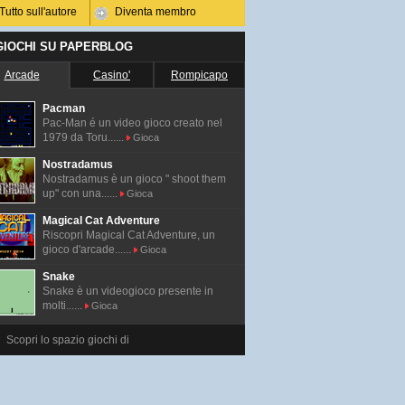
Tutto sull'autore
Diventa membro
 GIOCHI SU PAPERBLOG
Arcade
Casino'
Rompicapo
Pacman
Pac-Man é un video gioco creato nel
1979 da Toru......
Gioca
Nostradamus
Nostradamus è un gioco " shoot them
up" con una......
Gioca
Magical Cat Adventure
Riscopri Magical Cat Adventure, un
gioco d'arcade......
Gioca
Snake
Snake è un videogioco presente in
molti......
Gioca
Scopri lo spazio giochi di