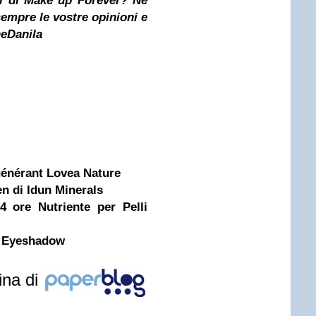
ti di Make up Forever? Ne
empre le vostre opinioni e
ne
Danila
nérant Lovea Nature
en di Idun Minerals
4 ore Nutriente per Pelli
f Eyeshadow
ina di