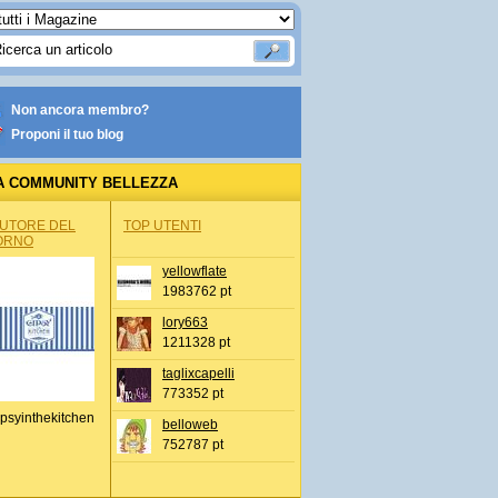
Non ancora membro?
Proponi il tuo blog
A COMMUNITY BELLEZZA
AUTORE DEL
TOP UTENTI
ORNO
yellowflate
1983762 pt
lory663
1211328 pt
taglixcapelli
773352 pt
psyinthekitchen
belloweb
752787 pt