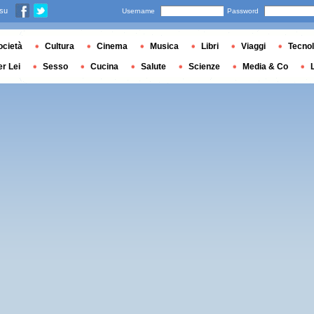
 su
Username
Password
ocietà
Cultura
Cinema
Musica
Libri
Viaggi
Tecnol
er Lei
Sesso
Cucina
Salute
Scienze
Media & Co