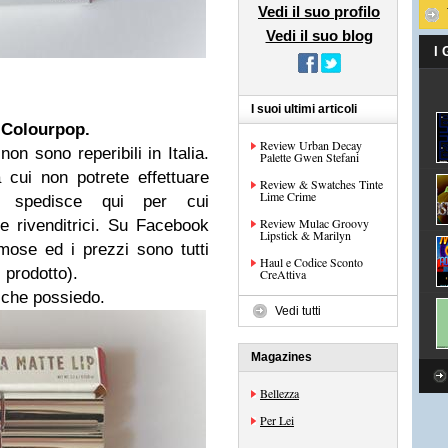
Vedi il suo profilo
Vedi il suo blog
I
I suoi ultimi articoli
e
Colourpop.
Review Urban Decay
e
non sono reperibili in Italia
.
Palette Gwen Stefani
 cui non potrete effettuare
Review & Swatches Tinte
Lime Crime
non spedisce qui per cui
Review Mulac Groovy
le rivenditrici. Su Facebook
Lipstick & Marilyn
mose ed i prezzi sono tutti
Haul e Codice Sconto
i prodotto).
CreAttiva
 che possiedo.
Vedi tutti
Magazines
Bellezza
Per Lei