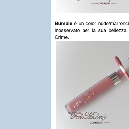
Bumble
è un color nude/marronci
inosservato per la sua bellezza.
Crime.