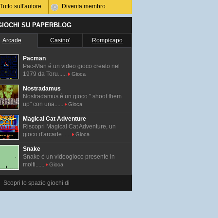
Tutto sull'autore
Diventa membro
 GIOCHI SU PAPERBLOG
Arcade
Casino'
Rompicapo
Pacman
Pac-Man é un video gioco creato nel
1979 da Toru......
Gioca
Nostradamus
Nostradamus è un gioco " shoot them
up" con una......
Gioca
Magical Cat Adventure
Riscopri Magical Cat Adventure, un
gioco d'arcade......
Gioca
Snake
Snake è un videogioco presente in
molti......
Gioca
Scopri lo spazio giochi di