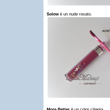
Solow
è un nude rosato.
More Better
è un color ciliegia.