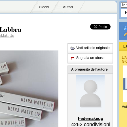
Giochi
Autori
 Labbra
eMakeUp
L
Vedi articolo originale
L'
Segnala un abuso
GI
A proposito dell'autore
Agi
Fedemakeup
4262
condivisioni