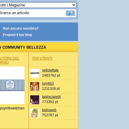
Non ancora membro?
Proponi il tuo blog
A COMMUNITY BELLEZZA
AUTORE DEL
TOP UTENTI
ORNO
yellowflate
1983762 pt
lory663
1211328 pt
taglixcapelli
773352 pt
psyinthekitchen
belloweb
752787 pt