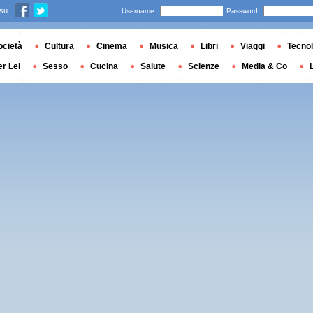
 su
Username
Password
ocietà
Cultura
Cinema
Musica
Libri
Viaggi
Tecnol
er Lei
Sesso
Cucina
Salute
Scienze
Media & Co