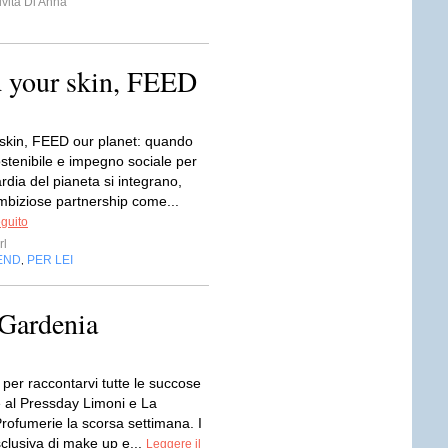
vita Di Anna
 your skin, FEED
skin, FEED our planet: quando
stenibile e impegno sociale per
rdia del pianeta si integrano,
biziose partnership come...
eguito
rl
END
PER LEI
,
 Gardenia
per raccontarvi tutte le succose
e al Pressday Limoni e La
rofumerie la scorsa settimana. I
clusiva di make up e...
Leggere il