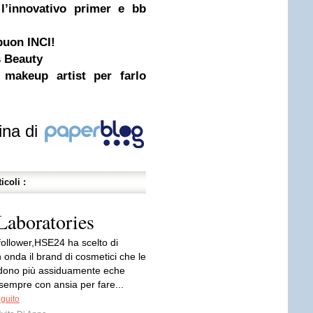
 l’innovativo primer e bb
buon INCI!
s Beauty
i makeup artist per farlo
ina di
icoli :
aboratories
 follower,HSE24 ha scelto di
onda il brand di cosmetici che le
iedono più assiduamente eche
sempre con ansia per fare...
eguito