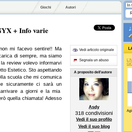
Giochi
Autori
YX + Info varie
non mi facevo sentire!! Ma
L
Vedi articolo originale
carica di sempre, ma siamo
L'
Segnala un abuso
 la review volevo informarvi
GI
tto Estetico. Sto aspettando
A proposito dell'autore
della scuola che mi comunica
i, e sicuramente ci sarà un
arrivare a giorni e la mia
erò quella chiamata! Adesso
Asdy
Agi
318
condivisioni
Vedi il suo profilo
Vedi il suo blog