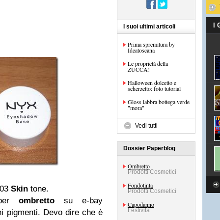
I
I suoi ultimi articoli
Prima spremitura by
Ideatoscana
Le proprietà della
ZUCCA!
Halloween dolcetto e
scherzetto: foto tutorial
Gloss labbra bottega verde
"mora"
Vedi tutti
Dossier Paperblog
Ombretto
Prodotti Cosmetici
Fondotinta
B03
Skin
tone.
Prodotti Cosmetici
 per
ombretto
su e-bay
Capodanno
Festività
uni pigmenti. Devo dire che è