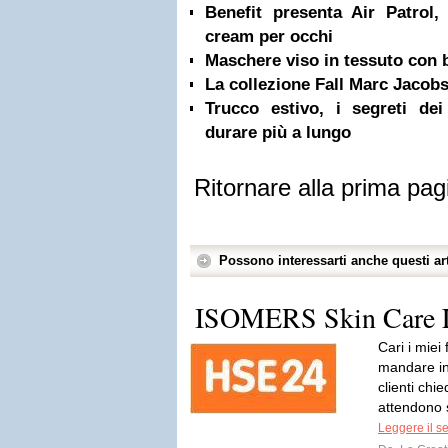
Benefit presenta Air Patrol,
cream per occhi
Maschere viso in tessuto con 
La collezione Fall Marc Jacob
Trucco estivo, i segreti de
durare più a lungo
Ritornare alla prima pag
Possono interessarti anche questi art
ISOMERS Skin Care L
Cari i miei
mandare in 
clienti ch
attendono 
Leggere il s