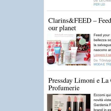
Da
La Creati
PER LEI
Clarins&FEED – Feed
our planet
Feed your 
bellezza so
la salvagua
nascono am
Leggere il s
Da
Tr3ndygi
MODA E TR
Pressday Limoni e La
Profumerie
Eccomi qui 
novità vist
Gardenia P
brand in es