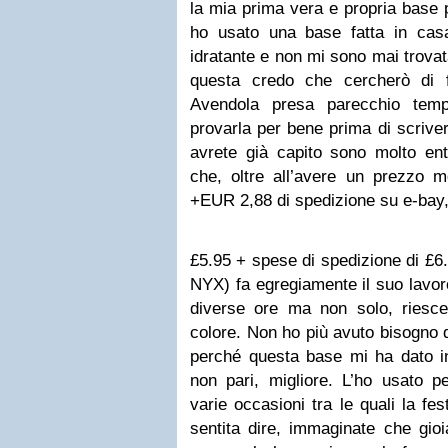
la mia prima vera e propria base 
ho usato una base fatta in ca
idratante e non mi sono mai trova
questa credo che cercherò di f
Avendola presa parecchio tem
provarla per bene prima di scriv
avrete già capito sono molto ent
che, oltre all’avere un prezzo 
+EUR 2,88 di spedizione su e-bay,
£5.95 + spese di spedizione di £6.
NYX) fa egregiamente il suo lavor
diverse ore ma non solo, riesce 
colore. Non ho più avuto bisogno d
perché questa base mi ha dato in 
non pari, migliore. L’ho usato p
varie occasioni tra le quali la f
sentita dire, immaginate che gio