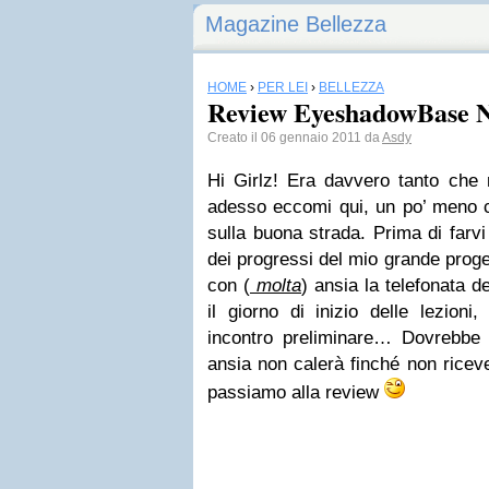
Magazine Bellezza
HOME
›
PER LEI
›
BELLEZZA
Review EyeshadowBase N
Creato il 06 gennaio 2011 da
Asdy
Hi Girlz! Era davvero tanto che 
adesso eccomi qui, un po’ meno 
sulla buona strada. Prima di farvi
dei progressi del mio grande proge
con (
molta
) ansia la telefonata 
il giorno di inizio delle lezion
incontro preliminare… Dovrebbe 
ansia non calerà finché non ricev
passiamo alla review