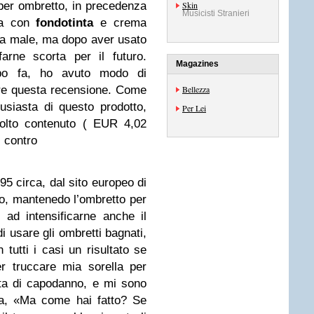
per ombretto, in precedenza
Skin
Musicisti Stranieri
sa con
fondotinta
e crema
ta male, ma dopo aver usato
arne scorta per il futuro.
Magazines
po fa, ho avuto modo di
ere questa recensione. Come
Bellezza
usiasta di questo prodotto,
Per Lei
molto contenuto ( EUR 4,02
 contro
95 circa, dal sito europeo di
o, mantenedo l’ombretto per
ad intensificarne anche il
i usare gli ombretti bagnati,
tutti i casi un risultato se
er truccare mia sorella per
esta di capodanno, e mi sono
ia, «Ma come hai fatto? Se