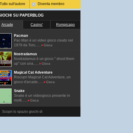
Tutto sull'autore
Diventa membro
 GIOCHI SU PAPERBLOG
Arcade
Casino'
Rompicapo
Pacman
Pac-Man é un video gioco creato nel
1979 da Toru......
Gioca
Nostradamus
Nostradamus è un gioco " shoot them
up" con una......
Gioca
Magical Cat Adventure
Riscopri Magical Cat Adventure, un
gioco d'arcade......
Gioca
Snake
Snake è un videogioco presente in
molti......
Gioca
Scopri lo spazio giochi di