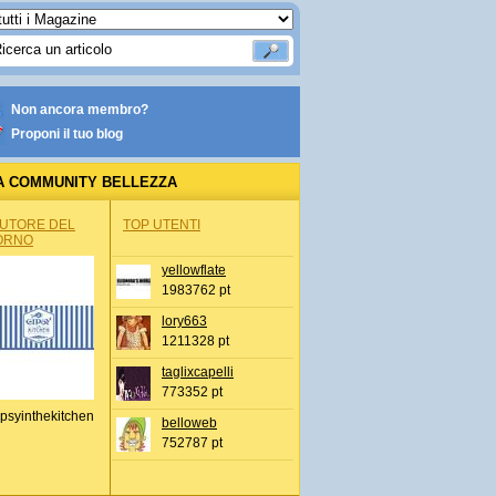
Non ancora membro?
Proponi il tuo blog
A COMMUNITY BELLEZZA
AUTORE DEL
TOP UTENTI
ORNO
yellowflate
1983762 pt
lory663
1211328 pt
taglixcapelli
773352 pt
psyinthekitchen
belloweb
752787 pt