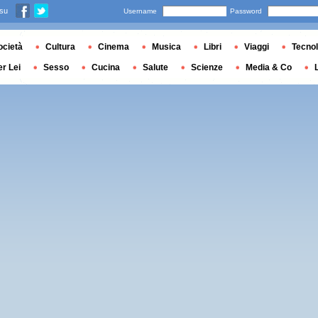
 su
Username
Password
ocietà
Cultura
Cinema
Musica
Libri
Viaggi
Tecnol
er Lei
Sesso
Cucina
Salute
Scienze
Media & Co