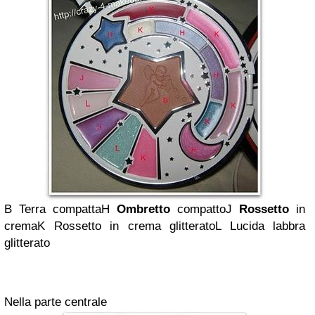
B
Terra compatta
H
Ombretto
compatto
J
Rossetto
in
crema
K
Rossetto in crema glitterato
L
Lucida labbra
glitterato
Nella parte centrale