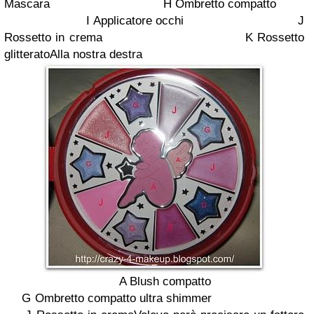
Mascara
H
Ombretto compatto
I
Applicatore occhi
J
Rossetto in crema
K
Rossetto
glitterato
Alla nostra destra
A
Blush compatto
G
Ombretto compatto ultra shimmer