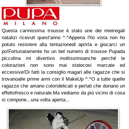
Questa carinissima trousse è stato une dei miei
regali
natalizi ricevuti quest'anno ^.^
Appena l'ho vista non ho
potuto resistere alla tentazione
di aprirla e giocarci un
po!
Fortunatamente ho un bel numero di trousse Pupa
da
piccolina mi divertivo moltissimo
anche perché le
colorazioni non sono mai state
cosi marcate ed
eccessive!
Di fatti la consiglio magari alle ragazze che si
trovano
alle prime armi con il MakeUp ^.^
O a tutte quelle
ragazze che amano colori
delicati e perlati che donano un
effetto
fresco e naturale.
Ma vediamo da più vicino di cosa
si compone...
una volta aperta...