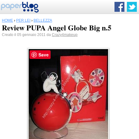
HOME
›
PER LEI
›
BELLEZZA
Review PUPA Angel Globe Big n.5
Creato il 05 gennaio 2011 da
Crazy4makeup
Save