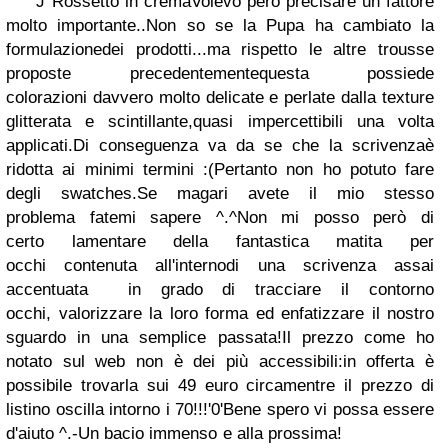
J
Rossetto in crema
Volevo però precisare un fattore
molto
importante..
Non so se la Pupa ha cambiato la
formulazione
dei prodotti...
ma rispetto le altre trousse
proposte precedentemente
questa possiede
colorazioni
davvero molto delicate
e perlate dalla texture
glitterata e scintillante,
quasi impercettibili una volta
applicati.
Di conseguenza va da se che la scrivenza
è
ridotta ai minimi termini :(
Pertanto non ho potuto
fare
degli swatches.
Se magari avete il mio stesso
problema
fatemi sapere ^.^
Non mi posso però di
certo
lamentare della fantastica matita per
occhi
contenuta all'interno
di una scrivenza assai
accentuata
in grado di tracciare il contorno
occhi,
valorizzare la loro forma ed
enfatizzare il nostro
sguardo in una semplice passata!
Il prezzo come ho
notato sul web non è dei più accessibili:
in offerta è
possibile trovarla sui 49 euro circa
mentre il prezzo di
listino oscilla intorno i 70!!!
'0'
Bene spero vi possa essere
d'aiuto ^.-
Un bacio immenso e alla prossima!