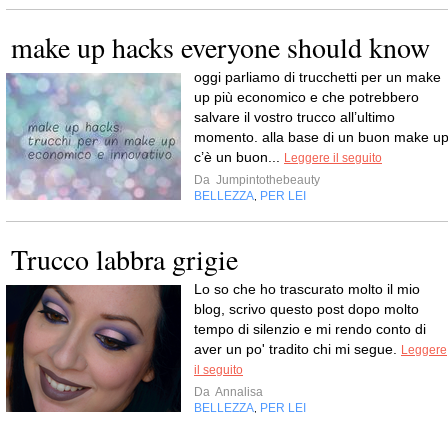
make up hacks everyone should know
oggi parliamo di trucchetti per un make
up più economico e che potrebbero
salvare il vostro trucco all’ultimo
momento. alla base di un buon make u
c’è un buon...
Leggere il seguito
Da
Jumpintothebeauty
BELLEZZA
PER LEI
,
Trucco labbra grigie
Lo so che ho trascurato molto il mio
blog, scrivo questo post dopo molto
tempo di silenzio e mi rendo conto di
aver un po' tradito chi mi segue.
Leggere
il seguito
Da
Annalisa
BELLEZZA
PER LEI
,