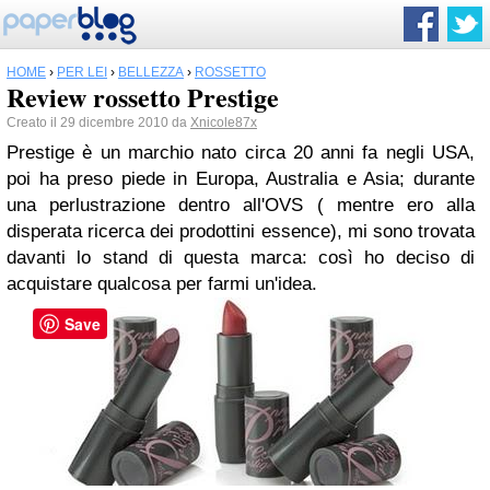
HOME
›
PER LEI
›
BELLEZZA
›
ROSSETTO
Review rossetto Prestige
Creato il 29 dicembre 2010 da
Xnicole87x
Prestige è un marchio nato circa 20 anni fa negli USA,
poi ha preso piede in Europa, Australia e Asia; durante
una perlustrazione dentro all'OVS ( mentre ero alla
disperata ricerca dei prodottini essence), mi sono trovata
davanti lo stand di questa marca: così ho deciso di
acquistare qualcosa per farmi un'idea.
Save