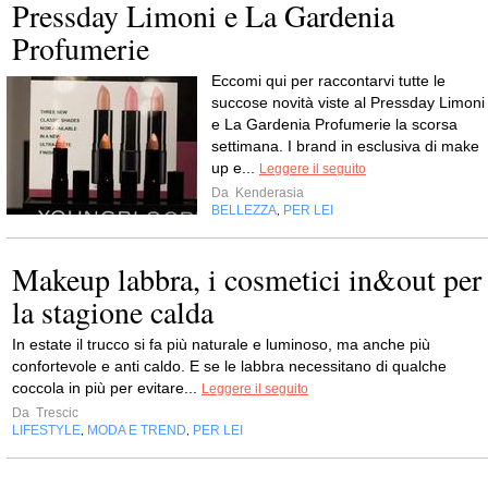
Pressday Limoni e La Gardenia
Profumerie
Eccomi qui per raccontarvi tutte le
succose novità viste al Pressday Limoni
e La Gardenia Profumerie la scorsa
settimana. I brand in esclusiva di make
up e...
Leggere il seguito
Da
Kenderasia
BELLEZZA
PER LEI
,
Makeup labbra, i cosmetici in&out per
la stagione calda
In estate il trucco si fa più naturale e luminoso, ma anche più
confortevole e anti caldo. E se le labbra necessitano di qualche
coccola in più per evitare...
Leggere il seguito
Da
Trescic
LIFESTYLE
MODA E TREND
PER LEI
,
,