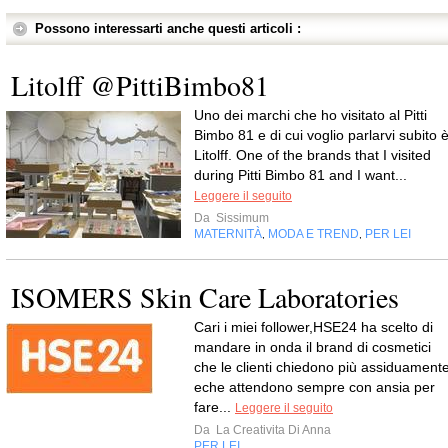
Possono interessarti anche questi articoli :
Litolff @PittiBimbo81
Uno dei marchi che ho visitato al Pitti
Bimbo 81 e di cui voglio parlarvi subito 
Litolff. One of the brands that I visited
during Pitti Bimbo 81 and I want...
Leggere il seguito
Da
Sissimum
MATERNITÀ
MODA E TREND
PER LEI
,
,
ISOMERS Skin Care Laboratories
Cari i miei follower,HSE24 ha scelto di
mandare in onda il brand di cosmetici
che le clienti chiedono più assiduament
eche attendono sempre con ansia per
fare...
Leggere il seguito
Da
La Creativita Di Anna
PER LEI