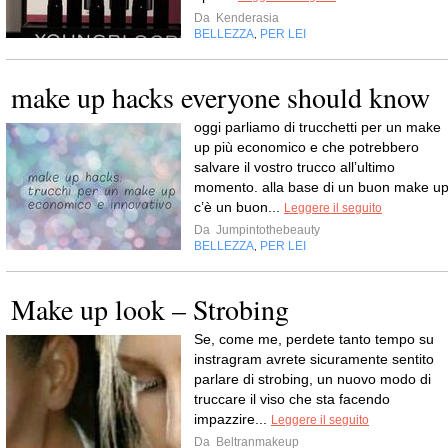
Da
Kenderasia
BELLEZZA
PER LEI
,
make up hacks everyone should know
oggi parliamo di trucchetti per un make
up più economico e che potrebbero
salvare il vostro trucco all’ultimo
momento. alla base di un buon make u
c’è un buon...
Leggere il seguito
Da
Jumpintothebeauty
BELLEZZA
PER LEI
,
Make up look – Strobing
Se, come me, perdete tanto tempo su
instragram avrete sicuramente sentito
parlare di strobing, un nuovo modo di
truccare il viso che sta facendo
impazzire...
Leggere il seguito
Da
Beltranmakeup