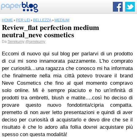
HOME
›
PER LEI
›
BELLEZZA
›
MEDIUM
Review_flat perfection medium
neutral_neve cosmetics
Da
Serekumy
@serekumy
Eccomi di nuovo qui sul blog per parlarvi di un prodotto
di cui mi sono innamorata pazzamente. L’ho comprato
per curiosità…una ragazza che conosco mi ha informata
che finalmente nella mia città potevo trovare il brand
Neve Cosmetics che fino al quel momento compravo
solo online. Mi è sempre piaciuto e ho un’infinità di
prodotti tra ombretti, blush e matite….così ho deciso di
provare questo nuovo fondotinta/cipria compatta.
premetto di non aver letto presentazioni e quindi di aver
deciso per curiosità di acquistarlo e devo dire che se il
risultato è che lo adoro alla follia dovrei acquistare più
spesso con questa modalità!