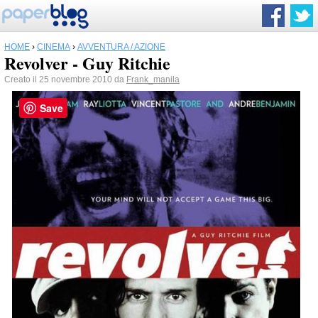
HOME
›
CINEMA
›
AVVENTURA / AZIONE
Revolver - Guy Ritchie
Creato il 25 novembre 2010 da
Frank_manila
Save