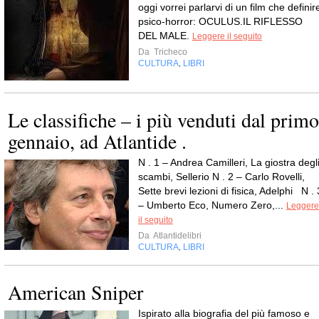
oggi vorrei parlarvi di un film che definir
psico-horror: OCULUS.IL RIFLESSO
DEL MALE.
Leggere il seguito
Da
Tricheco
CULTURA
LIBRI
,
Le classifiche – i più venduti dal primo
gennaio, ad Atlantide .
N . 1 – Andrea Camilleri, La giostra degl
scambi, Sellerio N . 2 – Carlo Rovelli,
Sette brevi lezioni di fisica, Adelphi N . 
– Umberto Eco, Numero Zero,...
Leggere
il seguito
Da
Atlantidelibri
CULTURA
LIBRI
,
American Sniper
Ispirato alla biografia del più famoso e