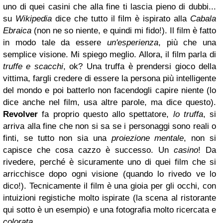
uno di quei casini che alla fine ti lascia pieno di dubbi...
su
Wikipedia
dice che tutto il film è ispirato alla
Cabala
Ebraica
(non ne so niente, e quindi mi fido!). Il film è fatto
in modo tale da essere
un'esperienza
, più che una
semplice visione. Mi spiego meglio. Allora, il film parla di
truffe e scacchi
, ok? Una truffa è prendersi gioco della
vittima, fargli credere di essere la persona più intelligente
del mondo e poi batterlo non facendogli capire niente (lo
dice anche nel film, usa altre parole, ma dice questo).
Revolver
fa proprio questo allo spettatore,
lo truffa
, si
arriva alla fine che non si sa se i personaggi sono reali o
finti, se tutto non sia una
proiezione mentale
, non si
capisce che cosa cazzo è successo. Un
casino
! Da
rivedere, perché è sicuramente uno di quei film che si
arricchisce dopo ogni visione (quando lo rivedo ve lo
dico!). Tecnicamente il film è una gioia per gli occhi, con
intuizioni registiche molto ispirate (la scena al ristorante
qui sotto è un esempio) e una fotografia molto ricercata e
colorata
.