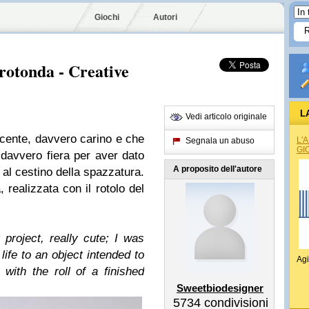
Giochi
Autori
 rotonda - Creative
L
Vedi articolo originale
ecente, davvero carino e che
L'
Segnala un abuso
GI
 davvero fiera per aver dato
A proposito dell'autore
 al cestino della spazzatura.
, realizzata con il rotolo del
project, really cute; I was
life to an object intended to
Agi
 with the roll of a finished
Sweetbiodesigner
5734
condivisioni