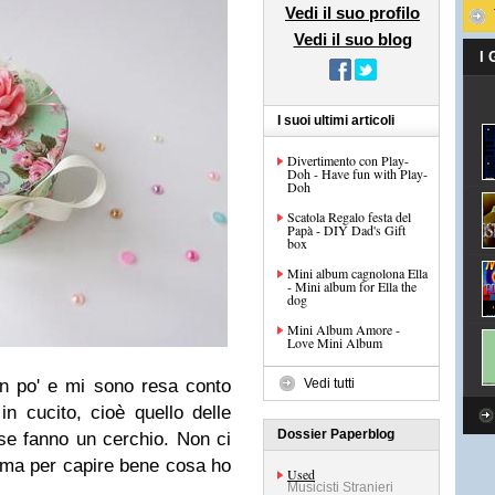
Vedi il suo profilo
Vedi il suo blog
I
I suoi ultimi articoli
Divertimento con Play-
Doh - Have fun with Play-
Doh
Scatola Regalo festa del
Papà - DIY Dad's Gift
box
Mini album cagnolona Ella
- Mini album for Ella the
dog
Mini Album Amore -
Love Mini Album
un po' e mi sono resa conto
Vedi tutti
 cucito, cioè quello delle
Dossier Paperblog
se fanno un cerchio. Non ci
 ma per capire bene cosa ho
Used
Musicisti Stranieri