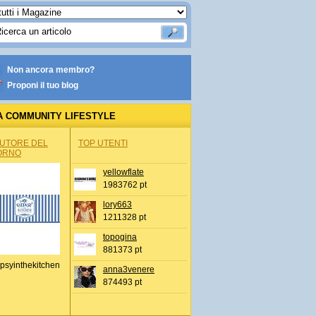
Non ancora membro?
Proponi il tuo blog
A COMMUNITY LIFESTYLE
AUTORE DEL
TOP UTENTI
ORNO
yellowflate
1983762 pt
lory663
1211328 pt
topogina
881373 pt
psyinthekitchen
anna3venere
874493 pt