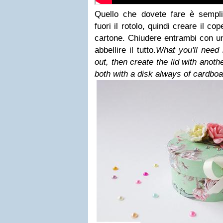
Quello che dovete fare è sempli
fuori il rotolo, quindi creare il c
cartone. Chiudere entrambi con u
abbellire il tutto.
What you'll need i
out, then create the lid with anot
both with a disk always of cardbo