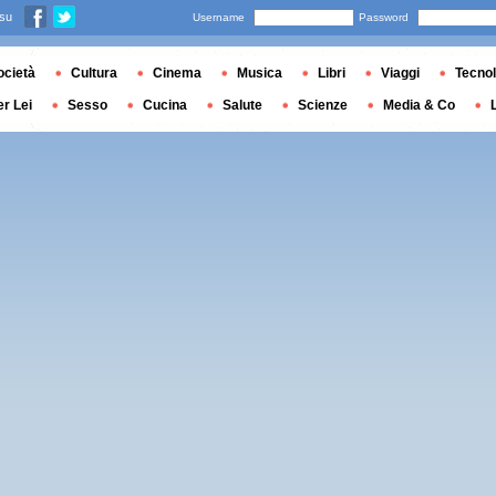
 su
Username
Password
ocietà
Cultura
Cinema
Musica
Libri
Viaggi
Tecnol
er Lei
Sesso
Cucina
Salute
Scienze
Media & Co