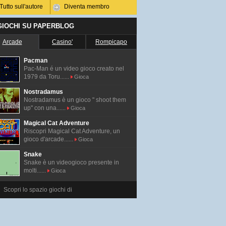
Tutto sull'autore
Diventa membro
 GIOCHI SU PAPERBLOG
Arcade
Casino'
Rompicapo
Pacman
Pac-Man é un video gioco creato nel
1979 da Toru......
Gioca
Nostradamus
Nostradamus è un gioco " shoot them
up" con una......
Gioca
Magical Cat Adventure
Riscopri Magical Cat Adventure, un
gioco d'arcade......
Gioca
Snake
Snake è un videogioco presente in
molti......
Gioca
Scopri lo spazio giochi di