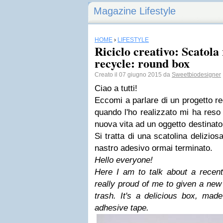
Magazine Lifestyle
HOME
›
LIFESTYLE
Riciclo creativo: Scatola
recycle: round box
Creato il 07 giugno 2015 da
Sweetbiodesigner
Ciao a tutti!
Eccomi a parlare di un progetto r
quando l'ho realizzato mi ha reso
nuova vita ad un oggetto destinato
Si tratta di una scatolina deliziosa
nastro adesivo ormai terminato.
Hello everyone!
Here I am to talk about a recent 
really proud of me to given a new 
trash. It's a delicious box, made
adhesive tape.