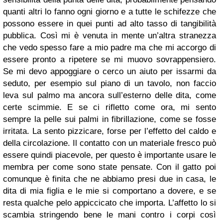
quanti altri lo fanno ogni giorno e a tutte le schifezze che
possono essere in quei punti ad alto tasso di tangibilità
pubblica. Così mi è venuta in mente un’altra stranezza
che vedo spesso fare a mio padre ma che mi accorgo di
essere pronto a ripetere se mi muovo sovrappensiero.
Se mi devo appoggiare o cerco un aiuto per issarmi da
seduto, per esempio sul piano di un tavolo, non faccio
leva sul palmo ma ancora sull’esterno delle dita, come
certe scimmie. E se ci rifletto come ora, mi sento
sempre la pelle sui palmi in fibrillazione, come se fosse
irritata. La sento pizzicare, forse per l’effetto del caldo e
della circolazione. Il contatto con un materiale fresco può
essere quindi piacevole, per questo è importante usare le
membra per come sono state pensate. Con il gatto poi
comunque è finita che ne abbiamo presi due in casa, le
dita di mia figlia e le mie si comportano a dovere, e se
resta qualche pelo appiccicato che importa. L’affetto lo si
scambia stringendo bene le mani contro i corpi così