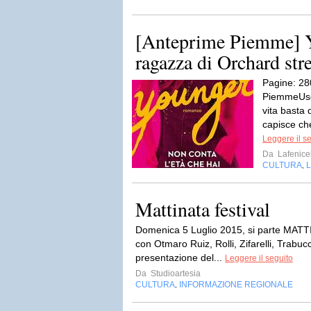
[Anteprime Piemme] Y
ragazza di Orchard stre
Pagine: 28
PiemmeUsci
vita basta 
capisce che
Leggere il s
Da
Lafenic
CULTURA
L
,
Mattinata festival
Domenica 5 Luglio 2015, si parte MATT
con Otmaro Ruiz, Rolli, Zifarelli, Trabu
presentazione del...
Leggere il seguito
Da
Studioartesia
CULTURA
INFORMAZIONE REGIONALE
,