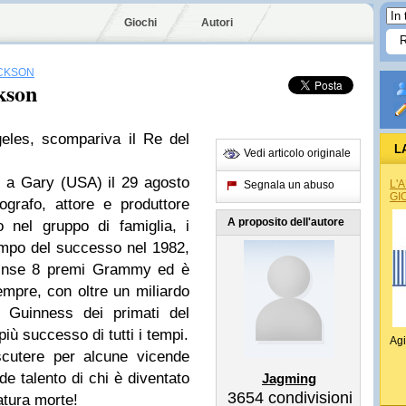
Giochi
Autori
CKSON
kson
eles, scompariva il Re del
L
Vedi articolo originale
 a Gary (USA) il 29 agosto
L'
Segnala un abuso
GI
ografo, attore e produttore
A proposito dell'autore
o nel gruppo di famiglia, i
impo del successo nel 1982,
e vinse 8 premi Grammy ed è
sempre, con oltre un miliardo
l Guinness dei primati del
più successo di tutti i tempi.
Agi
scutere per alcune vicende
de talento di chi è diventato
Jagming
3654
condivisioni
tura morte!