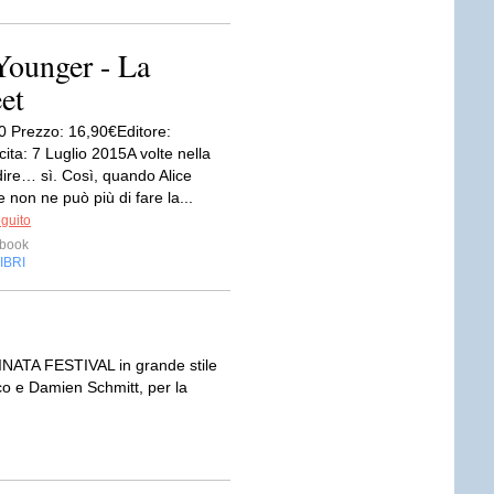
ounger - La
et
0 Prezzo: 16,90€Editore:
ta: 7 Luglio 2015A volte nella
dire… sì. Così, quando Alice
 non ne può più di fare la...
eguito
ebook
IBRI
INATA FESTIVAL in grande stile
cco e Damien Schmitt, per la