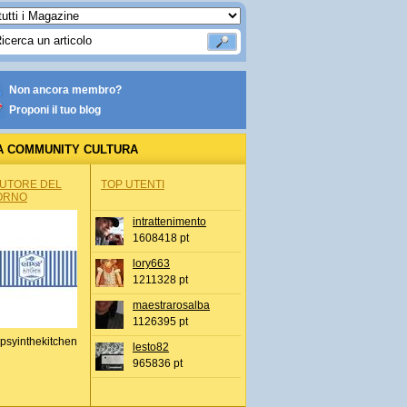
Non ancora membro?
Proponi il tuo blog
A COMMUNITY CULTURA
AUTORE DEL
TOP UTENTI
ORNO
intrattenimento
1608418 pt
lory663
1211328 pt
maestrarosalba
1126395 pt
psyinthekitchen
lesto82
965836 pt