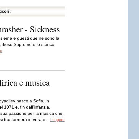
icoli :
asher - Sickness
insieme e questi due ne sono la
orkese Supreme e lo storico
to
lirica e musica
yadjiev nasce a Sofia, in
l 1971 e, fin dall’infanzia,
a sua passione per la musica che,
 si trasformerà in vera e...
Leggere