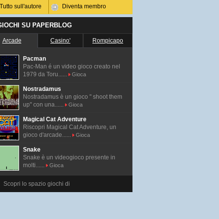
Tutto sull'autore
Diventa membro
 GIOCHI SU PAPERBLOG
Arcade
Casino'
Rompicapo
Pacman
Pac-Man é un video gioco creato nel
1979 da Toru......
Gioca
Nostradamus
Nostradamus è un gioco " shoot them
up" con una......
Gioca
Magical Cat Adventure
Riscopri Magical Cat Adventure, un
gioco d'arcade......
Gioca
Snake
Snake è un videogioco presente in
molti......
Gioca
Scopri lo spazio giochi di