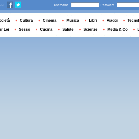
 su
Username
Password
ocietà
Cultura
Cinema
Musica
Libri
Viaggi
Tecnol
er Lei
Sesso
Cucina
Salute
Scienze
Media & Co