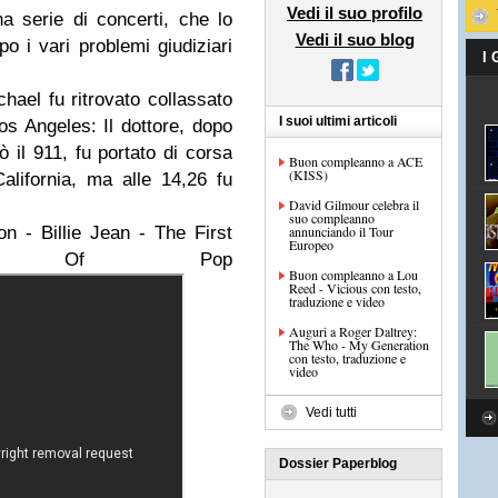
Vedi il suo profilo
 serie di concerti, che lo
Vedi il suo blog
po i vari problemi giudiziari
I
ael fu ritrovato collassato
I suoi ultimi articoli
Los Angeles: Il dottore, dopo
ò il 911, fu portato di corsa
Buon compleanno a ACE
(KISS)
 California, ma alle 14,26 fu
David Gilmour celebra il
suo compleanno
 - Billie Jean - The First
annunciando il Tour
Europeo
ng Of Pop
Buon compleanno a Lou
Reed - Vicious con testo,
traduzione e video
Auguri a Roger Daltrey:
The Who - My Generation
con testo, traduzione e
video
Vedi tutti
Dossier Paperblog