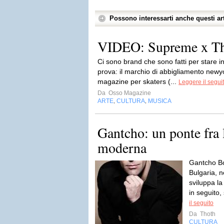
Possono interessarti anche questi art
VIDEO: Supreme x Thr
Ci sono brand che sono fatti per stare 
prova: il marchio di abbigliamento newy
magazine per skaters (...
Leggere il segui
Da
Osso Magazine
ARTE
CULTURA
MUSICA
,
,
Gantcho: un ponte fra 
moderna
Gantcho Bo
Bulgaria, ne
sviluppa l
in seguito,
il seguito
Da
Thoth
CULTURA