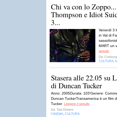
Chi va con lo Zoppo..
Thompson e Idiot Sui
3...
Venerdì 3 l
in Val di F
sassofonist
MART un vi
seguito
Da
Conlozo
CULTURA
,
Stasera alle 22.05 su 
di Duncan Tucker
Anno: 2005Durata: 103'Genere: Comme
Duncan TuckerTransamerica è un film d
Tucker.
Leggere il seguito
Da
Taxi Drivers
CINEMA
CULTURA
,