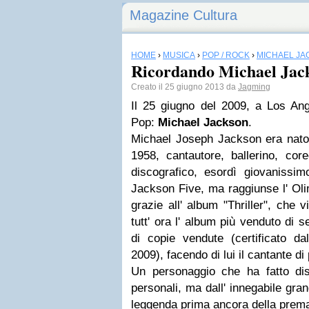
Magazine Cultura
HOME
›
MUSICA
›
POP / ROCK
›
MICHAEL JA
Ricordando Michael Jac
Creato il 25 giugno 2013 da
Jagming
Il 25 giugno del 2009, a Los Ang
Pop:
Michael Jackson
.
Michael Joseph Jackson era nato
1958, cantautore, ballerino, core
discografico, esordì giovanissim
Jackson Five, ma raggiunse l' Ol
grazie all' album "Thriller", ch
tutt' ora l' album più venduto di 
di copie vendute (certificato da
2009), facendo di lui il cantante di 
Un personaggio che ha fatto di
personali, ma dall' innegabile gran
leggenda prima ancora della prema