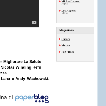
Michael Jackson
Attori
Los Angeles
Mete
Magazines
Cultura
Musica
Pop / Rock
r Migliorare La Salute
i Nicolas Winding Refn
ezza
da Lana e Andy Wachowski:
ina di