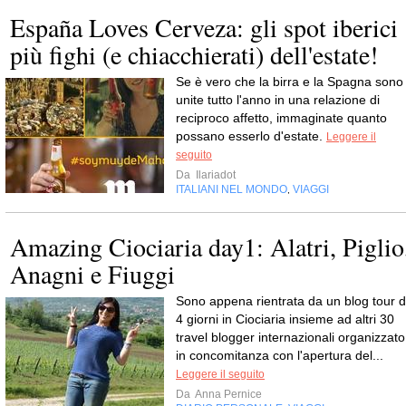
España Loves Cerveza: gli spot iberici
più fighi (e chiacchierati) dell'estate!
Se è vero che la birra e la Spagna sono
unite tutto l'anno in una relazione di
reciproco affetto, immaginate quanto
possano esserlo d'estate.
Leggere il
seguito
Da
Ilariadot
ITALIANI NEL MONDO
VIAGGI
,
Amazing Ciociaria day1: Alatri, Piglio
Anagni e Fiuggi
Sono appena rientrata da un blog tour d
4 giorni in Ciociaria insieme ad altri 30
travel blogger internazionali organizzato
in concomitanza con l'apertura del...
Leggere il seguito
Da
Anna Pernice