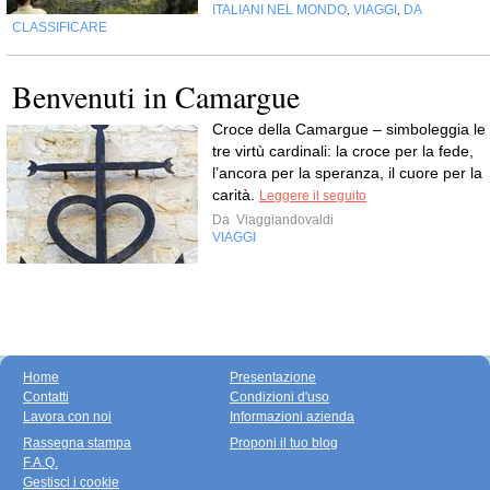
ITALIANI NEL MONDO
VIAGGI
DA
,
,
CLASSIFICARE
Benvenuti in Camargue
Croce della Camargue – simboleggia le
tre virtù cardinali: la croce per la fede,
l’ancora per la speranza, il cuore per la
carità.
Leggere il seguito
Da
Viaggiandovaldi
VIAGGI
Home
Presentazione
Contatti
Condizioni d'uso
Lavora con noi
Informazioni azienda
Rassegna stampa
Proponi il tuo blog
F.A.Q.
Gestisci i cookie