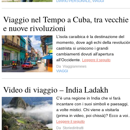
DIARIO PERSONALE
VIAGGI
,
Viaggio nel Tempo a Cuba, tra vecchie
e nuove rivoluzioni
L’isola caraibica è la destinazione del
momento, dove agli echi della revolució
castrista si uniscono i grandi
cambiamenti dovuti all’apertura
all’Occidente.
Leggere il seguito
Da
Viaggiarenews
VIAGGI
Video di viaggio – India Ladakh
C'è una regione in India che vi farà
incantare con i suoi simboli e paesaggi,
a volte mistici. Chi viene a visitarla
(prima in video, poi chissà)? Ecco a voi..
Leggere il seguito
Da
Storiediritratti