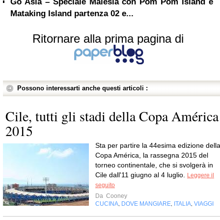
Go Asia – Speciale Malesia con Pom Pom Island e
Mataking Island partenza 02 e...
Ritornare alla prima pagina di
Possono interessarti anche questi articoli :
Cile, tutti gli stadi della Copa América
2015
Sta per partire la 44esima edizione dell
Copa América, la rassegna 2015 del
torneo continentale, che si svolgerà in
Cile dall'11 giugno al 4 luglio.
Leggere il
seguito
Da
Cooney
CUCINA
DOVE MANGIARE
ITALIA
VIAGGI
,
,
,