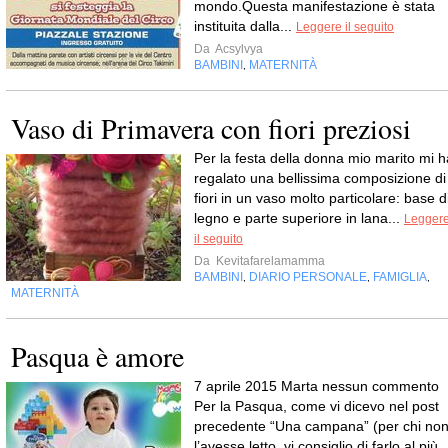
mondo.Questa manifestazione è stata
instituita dalla...
Leggere il seguito
Da
Acsylvya
BAMBINI
MATERNITÀ
,
Vaso di Primavera con fiori preziosi
Per la festa della donna mio marito mi h
regalato una bellissima composizione di
fiori in un vaso molto particolare: base d
legno e parte superiore in lana...
Legger
il seguito
Da
Kevitafarelamamma
BAMBINI
DIARIO PERSONALE
FAMIGLIA
,
,
,
MATERNITÀ
Pasqua è amore
7 aprile 2015 Marta nessun commento
Per la Pasqua, come vi dicevo nel post
precedente “Una campana” (per chi no
l’avesse letto, vi consiglio di farlo al più..