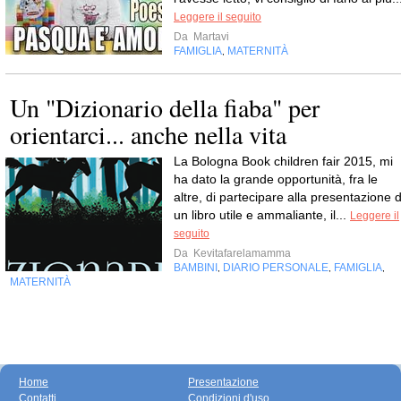
Leggere il seguito
Da
Martavi
FAMIGLIA
MATERNITÀ
,
Un "Dizionario della fiaba" per
orientarci... anche nella vita
La Bologna Book children fair 2015, mi
ha dato la grande opportunità, fra le
altre, di partecipare alla presentazione d
un libro utile e ammaliante, il...
Leggere il
seguito
Da
Kevitafarelamamma
BAMBINI
DIARIO PERSONALE
FAMIGLIA
,
,
,
MATERNITÀ
Home
Presentazione
Contatti
Condizioni d'uso