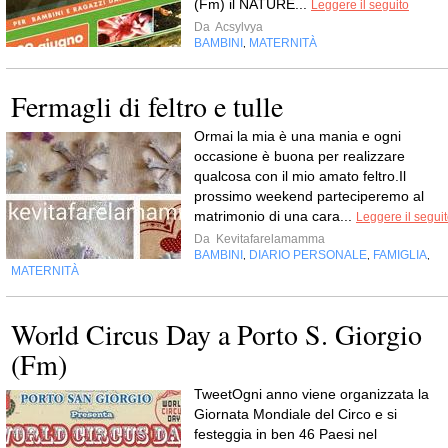
(Fm) il NATURE...
Leggere il seguito
Da
Acsylvya
BAMBINI
MATERNITÀ
,
Fermagli di feltro e tulle
Ormai la mia è una mania e ogni
occasione è buona per realizzare
qualcosa con il mio amato feltro.Il
prossimo weekend parteciperemo al
matrimonio di una cara...
Leggere il segui
Da
Kevitafarelamamma
BAMBINI
DIARIO PERSONALE
FAMIGLIA
,
,
,
MATERNITÀ
World Circus Day a Porto S. Giorgio
(Fm)
TweetOgni anno viene organizzata la
Giornata Mondiale del Circo e si
festeggia in ben 46 Paesi nel