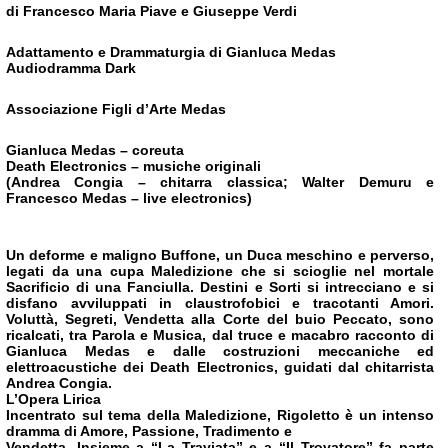
di Francesco Mar
ia Piave e Giuseppe Verdi
Adattamento e Drammaturgia di Gianluca Medas
Audiodramma Dark
Associazione Figli d’Arte Medas
Gianluca Medas – coreuta
Death Electronics – musiche originali
(Andrea Congia – chitarra classica; Walter Demuru e
Francesco Medas – live electronics)
Un deforme e maligno Buffone, un Duca meschino e perverso,
legati da una cupa Maledizione che si scioglie nel mortale
Sacrificio di una Fanciulla. Destini e Sorti si intrecciano e si
disfano avviluppati in claustrofobici e tracotanti Amori.
Voluttà, Segreti, Vendetta alla Corte del buio Peccato, sono
ricalcati, tra Parola e Musica, dal truce e macabro racconto di
Gianluca Medas e dalle costruzioni meccaniche ed
elettroacustiche dei Death Electronics, guidati dal chitarrista
Andrea Congia.
L’Opera Lirica
Incentrato sul tema della Maledizione, Rigoletto è un intenso
dramma di Amore, Passione, Tradimento e
Vendetta. Insieme a “La Traviata” e a “Il Trovatore” fa parte