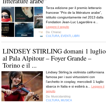
littérature arabe”
Terza edizione per il premio letterario
francese “Prix de la littérature arabe”,
istituito congiuntamente nel 2013 dalla
Fondation Jean-Luc Lagardère e...
Leggere il seguito
Da
Chiarac
CULTURA
EVENTI
LIBRI
,
,
LINDSEY STIRLING domani 1 luglio
al Pala Alpitour – Foyer Grande –
Torino e il ...
Lindsey Stirling,la violinista californiana
famosa per i suoi virtuosismi con
l’archetto in cosplay, mercoledì 1 luglio
sbarca in Italia e si esibirà a...
Leggere il
seguito
Da
Musicstarsblog
CULTURA
MUSICA
,