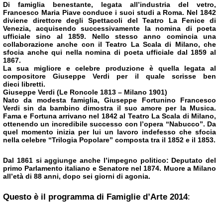
Di famiglia benestante, legata all’industria del vetro,
Francesco Maria Piave conduce i suoi studi a
Roma
. Nel
1842
diviene direttore degli Spettacoli del Teatro La Fenice di
Venezia, acquisendo successivamente la nomina
di poeta
ufficiale sino al 1859. Nello stesso anno comincia una
collaborazione anche con il Teatro La Scala di
Milano, che
sfocia anche qui nella nomina di poeta ufficiale dal 1859 al
1867.
La sua migliore e celebre produzione è quella legata al
compositore Giuseppe Verdi per il quale scrisse ben
dieci
libretti.
Giuseppe Verdi
(Le Roncole 1813 – Milano 1901)
Nato da modesta famiglia, Giuseppe Fortunino Francesco
Verdi sin da bambino dimostra il suo amore per la
Musica.
Fama e Fortuna arrivano nel 1842 al Teatro La Scala di Milano,
ottenendo un incredibile successo
con l’opera “Nabucco”. Da
quel momento inizia per lui un lavoro indefesso che sfocia
nella celebre “Trilogia
Popolare” composta tra il 1852 e il 1853.
Dal 1861 si aggiunge anche l’impegno politico: Deputato del
primo
Parlamento italiano e Senatore nel 1874. Muore a Milano
all’età di 88 anni, dopo sei giorni di agonia.
Questo è il programma di Famiglie d’Arte 2014
: