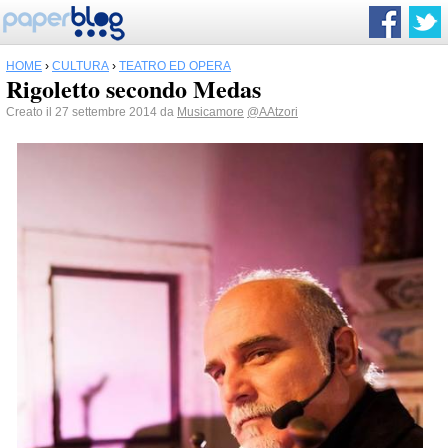
HOME
›
CULTURA
›
TEATRO ED OPERA
Rigoletto secondo Medas
Creato il 27 settembre 2014 da
Musicamore
@AAtzori