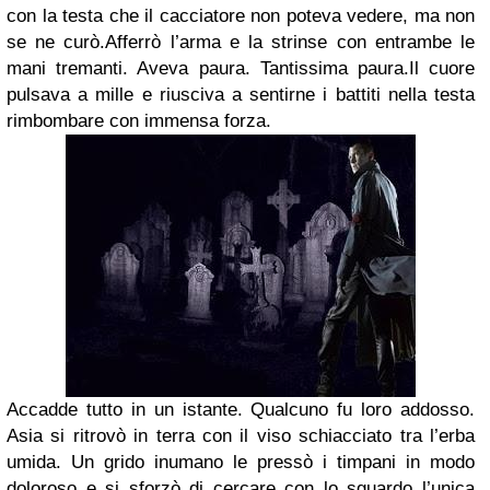
con la testa che il cacciatore non poteva vedere, ma non
se ne curò.Afferrò l’arma e la strinse con entrambe le
mani tremanti. Aveva paura. Tantissima paura.Il cuore
pulsava a mille e riusciva a sentirne i battiti nella testa
rimbombare con immensa forza.
Accadde tutto in un istante. Qualcuno fu loro addosso.
Asia si ritrovò in terra con il viso schiacciato tra l’erba
umida. Un grido inumano le pressò i timpani in modo
doloroso e si sforzò di cercare con lo sguardo l’unica