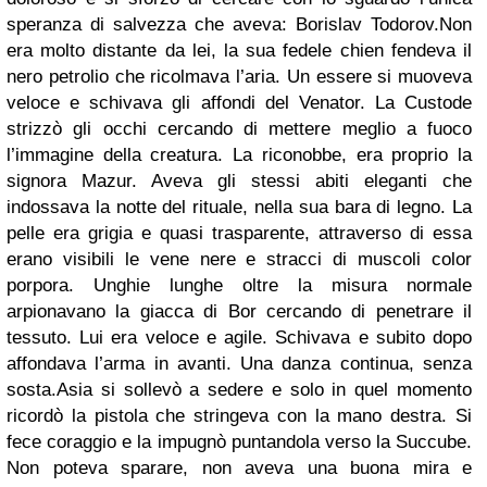
speranza di salvezza che aveva: Borislav Todorov.Non
era molto distante da lei, la sua fedele chien fendeva il
nero petrolio che ricolmava l’aria. Un essere si muoveva
veloce e schivava gli affondi del Venator. La Custode
strizzò gli occhi cercando di mettere meglio a fuoco
l’immagine della creatura. La riconobbe, era proprio la
signora Mazur. Aveva gli stessi abiti eleganti che
indossava la notte del rituale, nella sua bara di legno. La
pelle era grigia e quasi trasparente, attraverso di essa
erano visibili le vene nere e stracci di muscoli color
porpora. Unghie lunghe oltre la misura normale
arpionavano la giacca di Bor cercando di penetrare il
tessuto. Lui era veloce e agile. Schivava e subito dopo
affondava l’arma in avanti. Una danza continua, senza
sosta.Asia si sollevò a sedere e solo in quel momento
ricordò la pistola che stringeva con la mano destra. Si
fece coraggio e la impugnò puntandola verso la Succube.
Non poteva sparare, non aveva una buona mira e