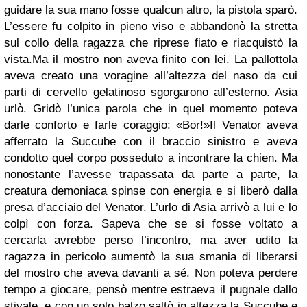
guidare la sua mano fosse qualcun altro, la pistola sparò.
L’essere fu colpito in pieno viso e abbandonò la stretta
sul collo della ragazza che riprese fiato e riacquistò la
vista.Ma il mostro non aveva finito con lei. La pallottola
aveva creato una voragine all’altezza del naso da cui
parti di cervello gelatinoso sgorgarono all’esterno. Asia
urlò. Gridò l’unica parola che in quel momento poteva
darle conforto e farle coraggio: «Bor!»Il Venator aveva
afferrato la Succube con il braccio sinistro e aveva
condotto quel corpo posseduto a incontrare la chien. Ma
nonostante l’avesse trapassata da parte a parte, la
creatura demoniaca spinse con energia e si liberò dalla
presa d’acciaio del Venator. L’urlo di Asia arrivò a lui e lo
colpì con forza. Sapeva che se si fosse voltato a
cercarla avrebbe perso l’incontro, ma aver udito la
ragazza in pericolo aumentò la sua smania di liberarsi
del mostro che aveva davanti a sé. Non poteva perdere
tempo a giocare, pensò mentre estraeva il pugnale dallo
stivale, e con un solo balzo saltò in altezza la Succube e