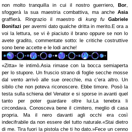
non molto tranquilla in cui il nostro guerriero,
Bor
,
sfoggerà la sua maestria combattiva, ma anche
Asia
graffierà. Ringrazio il maestro di
kung fu
Gabriele
Bonifazi
per avermi dato qualche dritta in merito.E ora a
voi la lettura, se vi è piaciuto il brano oppure se non lo
avete gradito, commentate sotto: le critiche costruttive
sono bene accette e le lodi anche!
«Zitta» le intimò.Asia rimase con la bocca semiaperta
per lo stupore. Un fruscio strano di foglie secche mosse
dal vento arrivò alle sue orecchie, ma c’era altro. Un
sibilo che non poteva riconoscere. Ebbe timore. Posò la
testa sulla schiena del Venator e si sporse in avanti quel
tanto per poter guardare oltre lui.La tenebra li
circondava. Conosceva bene il cimitero, meglio di casa
propria. Ma il nero davanti agli occhi era così
indecifrabile da non essere del tutto naturale.«Stai dietro
di me. Tira fuori la pistola che ti ho dato.»Fece un cenno