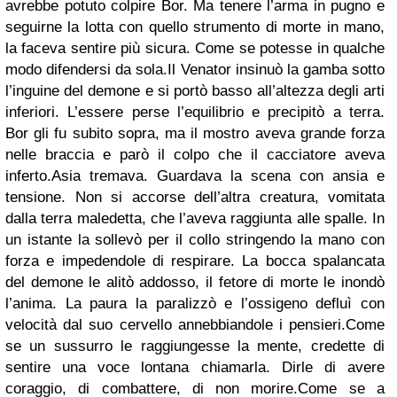
avrebbe potuto colpire Bor. Ma tenere l’arma in pugno e
seguirne la lotta con quello strumento di morte in mano,
la faceva sentire più sicura. Come se potesse in qualche
modo difendersi da sola.Il Venator insinuò la gamba sotto
l’inguine del demone e si portò basso all’altezza degli arti
inferiori. L’essere perse l’equilibrio e precipitò a terra.
Bor gli fu subito sopra, ma il mostro aveva grande forza
nelle braccia e parò il colpo che il cacciatore aveva
inferto.Asia tremava. Guardava la scena con ansia e
tensione. Non si accorse dell’altra creatura, vomitata
dalla terra maledetta, che l’aveva raggiunta alle spalle. In
un istante la sollevò per il collo stringendo la mano con
forza e impedendole di respirare. La bocca spalancata
del demone le alitò addosso, il fetore di morte le inondò
l’anima. La paura la paralizzò e l’ossigeno defluì con
velocità dal suo cervello annebbiandole i pensieri.Come
se un sussurro le raggiungesse la mente, credette di
sentire una voce lontana chiamarla. Dirle di avere
coraggio, di combattere, di non morire.Come se a