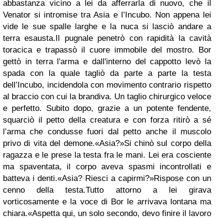
abbastanza vicino a lei da afferrarla di nuovo, che il
Venator si intromise tra Asia e l’Incubo. Non appena lei
vide le sue spalle larghe e la nuca si lasciò andare a
terra esausta.Il pugnale penetrò con rapidità la cavità
toracica e trapassò il cuore immobile del mostro. Bor
gettò in terra l'arma e dall'interno del cappotto levò la
spada con la quale tagliò da parte a parte la testa
dell’Incubo, incidendola con movimento contrario rispetto
al braccio con cui la brandiva. Un taglio chirurgico veloce
e perfetto. Subito dopo, grazie a un potente fendente,
squarciò il petto della creatura e con forza ritirò a sé
l’arma che condusse fuori dal petto anche il muscolo
privo di vita del demone.«Asia?»Si chinò sul corpo della
ragazza e le prese la testa fra le mani. Lei era cosciente
ma spaventata, il corpo aveva spasmi incontrollati e
batteva i denti.«Asia? Riesci a capirmi?»Rispose con un
cenno della testa.Tutto attorno a lei girava
vorticosamente e la voce di Bor le arrivava lontana ma
chiara.«Aspetta qui, un solo secondo, devo finire il lavoro