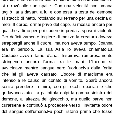
si ritrovò alle sue spalle. Con una velocità non umana
tagliò l’aria davanti a lui e con essa la testa del demone
si staccò di netto, rotolando sul terreno per una decina di
metri.Il corpo, ormai privo del capo, si mosse ancora per
qualche attimo per poi cadere in preda a spasmi violenti.
Per definitivamente togliere di mezzo la creatura doveva
strappargli anche il cuore, ma non aveva tempo. Joanna
era in pericolo. La sua Asia lo aveva chiamato.La
Custode aveva fame d’aria. Inspirava rumorosamente
stringendo ancora l’arma tra le mani. L’Incubo si
avvicinava mentre sangue nero fuoriusciva dalla ferita
che lei gli aveva causato. L’odore di marciume era
intenso e le causò un conato di vomito. Sparò ancora
senza prendere la mira, con gli occhi sbarrati e che
gridavano aiuto. La pallottola colpì la gamba sinistra del
demone, all’altezza del ginocchio, ma quello parve non
curarsene e continuò a procedere verso l’invitante odore
del sangue dell’umana.Fu pochi istanti prima che fosse