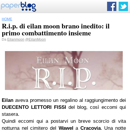
HOME
R.i.p. di eilan moon brano inedito: il
primo combattimento insieme
Da
Eilanmoon
@EilanMoon
Eilan
aveva promesso un regalino al raggiungimento dei
DUECENTO LETTORI FISSI
del blog, così eccomi qui
stasera.
Quindi eccomi qui a postarvi un breve scorcio di vita
notturna nel cimitero del
Wawel
a
Cracovia
. Una notte