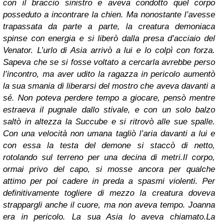
con il braccio sinistro e aveva condotto quel corpo
posseduto a incontrare la chien. Ma nonostante l’avesse
trapassata da parte a parte, la creatura demoniaca
spinse con energia e si liberò dalla presa d’acciaio del
Venator. L’urlo di Asia arrivò a lui e lo colpì con forza.
Sapeva che se si fosse voltato a cercarla avrebbe perso
l’incontro, ma aver udito la ragazza in pericolo aumentò
la sua smania di liberarsi del mostro che aveva davanti a
sé. Non poteva perdere tempo a giocare, pensò mentre
estraeva il pugnale dallo stivale, e con un solo balzo
saltò in altezza la Succube e si ritrovò alle sue spalle.
Con una velocità non umana tagliò l’aria davanti a lui e
con essa la testa del demone si staccò di netto,
rotolando sul terreno per una decina di metri.
Il corpo,
ormai privo del capo, si mosse ancora per qualche
attimo per poi cadere in preda a spasmi violenti. Per
definitivamente togliere di mezzo la creatura doveva
strappargli anche il cuore, ma non aveva tempo. Joanna
era in pericolo. La sua Asia lo aveva chiamato.
La