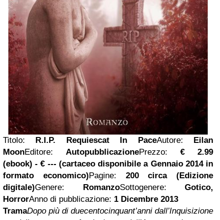
Titolo:
R.I.P. Requiescat In Pace
Autore:
Eilan
Moon
Editore:
Autopubblicazione
Prezzo:
€ 2.99
(ebook) - € --- (cartaceo disponibile a Gennaio 2014 in
formato economico)
Pagine:
200 circa (Edizione
digitale)
Genere:
Romanzo
Sottogenere:
Gotico,
Horror
Anno di pubblicazione:
1 Dicembre 2013
Trama
Dopo più di duecentocinquant’anni dall’Inquisizione