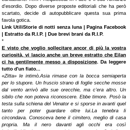
d’esordio. Dopo diverse proposte editoriali che ha però
scartato, decide di autopubblicare questa sua prima
favola gotica.
Link Utili
Storie di notti senza luna | Pagina
Facebook
| Estratto da R.I.P. | Due brevi brani da R.I.P.
*
E visto che voglio sollecitare ancor di più la vostra
curiosità, vi lascio anche un breve estratto che Eilan
ci ha gentilmente messo a disposizione
. Da leggere
tutto d'un fiato...
«Zitta» le intimò.
Asia rimase con la bocca semiaperta
per lo stupore. Un fruscio strano di foglie secche mosse
dal vento arrivò alle sue orecchie, ma c’era altro. Un
sibilo che non poteva riconoscere. Ebbe timore. Posò la
testa sulla schiena del Venator e si sporse in avanti quel
tanto per poter guardare oltre lui.
La tenebra li
circondava. Conosceva bene il cimitero, meglio di casa
propria. Ma il nero davanti agli occhi era così