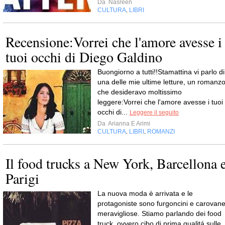
Da
Nasreen
CULTURA
LIBRI
,
Recensione:Vorrei che l'amore avesse i
tuoi occhi di Diego Galdino
Buongiorno a tutti!!Stamattina vi parlo di
una delle mie ultime letture, un romanz
che desideravo moltissimo
leggere:Vorrei che l'amore avesse i tuoi
occhi di...
Leggere il seguito
Da
Arianna E Arimi
CULTURA
LIBRI
ROMANZI
,
,
Il food trucks a New York, Barcellona 
Parigi
La nuova moda è arrivata e le
protagoniste sono furgoncini e carovan
meravigliose. Stiamo parlando dei food
truck, ovvero cibo di prima qualitá sulle..