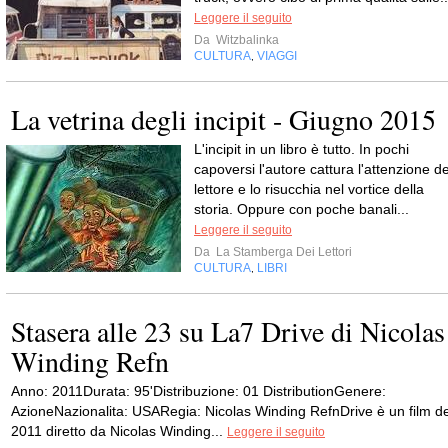
Leggere il seguito
Da
Witzbalinka
CULTURA
VIAGGI
,
La vetrina degli incipit - Giugno 2015
L'incipit in un libro è tutto. In pochi
capoversi l'autore cattura l'attenzione de
lettore e lo risucchia nel vortice della
storia. Oppure con poche banali...
Leggere il seguito
Da
La Stamberga Dei Lettori
CULTURA
LIBRI
,
Stasera alle 23 su La7 Drive di Nicolas
Winding Refn
Anno: 2011Durata: 95'Distribuzione: 01 DistributionGenere:
AzioneNazionalita: USARegia: Nicolas Winding RefnDrive è un film de
2011 diretto da Nicolas Winding...
Leggere il seguito