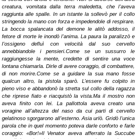
creatura, vomitata dalla terra maledetta, che l’aveva
raggiunta alle spalle. In un istante la sollevò per il collo
stringendo la mano con forza e impedendole di respirare.
La bocca spalancata del demone le alitò addosso, il
fetore di morte le inondò l’anima. La paura la paralizzò e
l’ossigeno defluì con velocità dal suo cervello
annebbiandole i pensieri.
Come se un sussurro le
raggiungesse la mente, credette di sentire una voce
lontana chiamarla. Dirle di avere coraggio, di combattere,
di non morire.
Come se a guidare la sua mano fosse
qualcun altro, la pistola sparò. L’essere fu colpito in
pieno viso e abbandonò la stretta sul collo della ragazza
che riprese fiato e riacquistò la vista.
Ma il mostro non
aveva finito con lei.
La pallottola aveva creato una
voragine all’altezza del naso da cui parti di cervello
gelatinoso sgorgarono all’esterno. Asia urlò. Gridò l’unica
parola che in quel momento poteva darle conforto e farle
coraggio: «Bor!»
Il Venator aveva afferrato la Succube