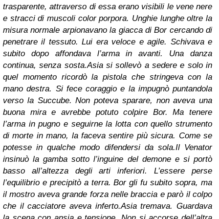
trasparente, attraverso di essa erano visibili le vene nere
e stracci di muscoli color porpora. Unghie lunghe oltre la
misura normale arpionavano la giacca di Bor cercando di
penetrare il tessuto. Lui era veloce e agile. Schivava e
subito dopo affondava l’arma in avanti. Una danza
continua, senza sosta.
Asia si sollevò a sedere e solo in
quel momento ricordò la pistola che stringeva con la
mano destra. Si fece coraggio e la impugnò puntandola
verso la Succube. Non poteva sparare, non aveva una
buona mira e avrebbe potuto colpire Bor. Ma tenere
l’arma in pugno e seguirne la lotta con quello strumento
di morte in mano, la faceva sentire più sicura. Come se
potesse in qualche modo difendersi da sola.
Il Venator
insinuò la gamba sotto l’inguine del demone e si portò
basso all’altezza degli arti inferiori. L’essere perse
l’equilibrio e precipitò a terra. Bor gli fu subito sopra, ma
il mostro aveva grande forza nelle braccia e parò il colpo
che il cacciatore aveva inferto.
Asia tremava. Guardava
la scena con ansia e tensione. Non si accorse dell’altra