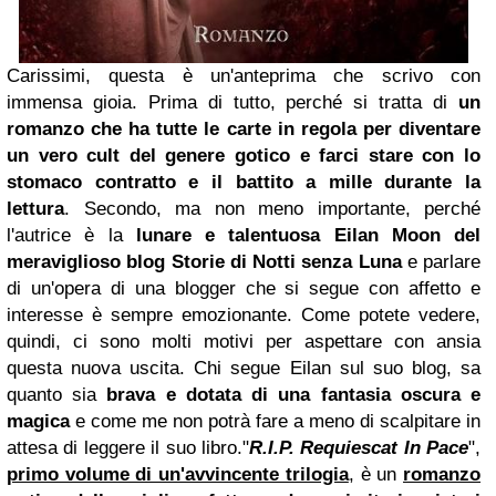
Carissimi, questa è un'anteprima che scrivo con
immensa gioia. Prima di tutto, perché si tratta di
un
romanzo che ha tutte le carte in regola per diventare
un vero
cult
del genere gotico e farci stare con lo
stomaco contratto e il battito a mille durante la
lettura
. Secondo, ma non meno importante, perché
l'autrice è la
lunare e talentuosa Eilan Moon del
meraviglioso blog Storie di Notti senza Luna
e parlare
di un'opera di una blogger che si segue con affetto e
interesse è sempre emozionante. Come potete vedere,
quindi, ci sono molti motivi per aspettare con ansia
questa nuova uscita. Chi segue Eilan sul suo blog, sa
quanto sia
brava e dotata di una fantasia oscura e
magica
e come me non potrà fare a meno di scalpitare in
attesa di leggere il suo libro."
R.I.P. Requiescat In Pace
",
primo volume di un'avvincente trilogia
, è un
romanzo