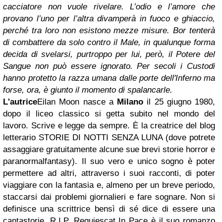
cacciatore non vuole rivelare. L’odio e l’amore che
provano l’uno per l’altra divamperà in fuoco e ghiaccio,
perché tra loro non esistono mezze misure. Bor tenterà
di combattere da solo contro il Male, in qualunque forma
decida di svelarsi, purtroppo per lui, però, il Potere del
Sangue non può essere ignorato. Per secoli i Custodi
hanno protetto la razza umana dalle porte dell'Inferno ma
forse, ora, è giunto il momento di spalancarle.
L'autrice
Eilan Moon nasce a
Milano
il 25 giugno 1980,
dopo il liceo classico si getta subito nel mondo del
lavoro. Scrive e legge da sempre. È la creatrice del blog
letterario STORIE DI NOTTI SENZA LUNA (dove potrete
assaggiare gratuitamente alcune sue brevi storie horror e
paranormalfantasy). Il suo vero e unico sogno è poter
permettere ad altri, attraverso i suoi racconti, di poter
viaggiare con la fantasia e, almeno per un breve periodo,
staccarsi dai problemi giornalieri e fare sognare. Non si
definisce una scrittrice bensì di sé dice di essere una
cantastorie. R.I.P. Requiescat In Pace è il suo romanzo