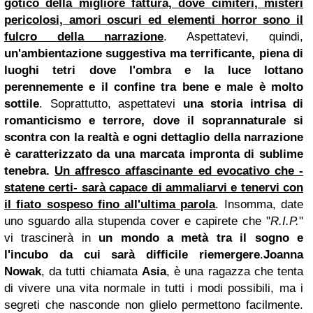
gotico della migliore fattura, dove cimiteri, misteri
pericolosi, amori oscuri ed elementi horror sono il
fulcro della narrazione
. Aspettatevi, quindi,
un'ambientazione suggestiva ma terrificante, piena di
luoghi tetri dove l'ombra e la luce lottano
perennemente e il confine tra bene e male è molto
sottile
. Soprattutto, aspettatevi
una storia intrisa di
romanticismo e terrore, dove il soprannaturale si
scontra con la realtà e ogni dettaglio della narrazione
è caratterizzato da una marcata impronta di
sublime
tenebra.
Un affresco affascinante ed evocativo che -
statene certi- sarà capace di ammaliarvi e tenervi con
il fiato sospeso fino all'ultima parola
. Insomma, date
uno sguardo alla stupenda cover e capirete che "
R.I.P.
"
vi trascinerà in
un mondo a metà tra il sogno e
l'incubo da cui sarà difficile riemergere
.
Joanna
Nowak
, da tutti chiamata
Asia
, è una ragazza che tenta
di vivere una vita normale in tutti i modi possibili, ma i
segreti che nasconde non glielo permettono facilmente.