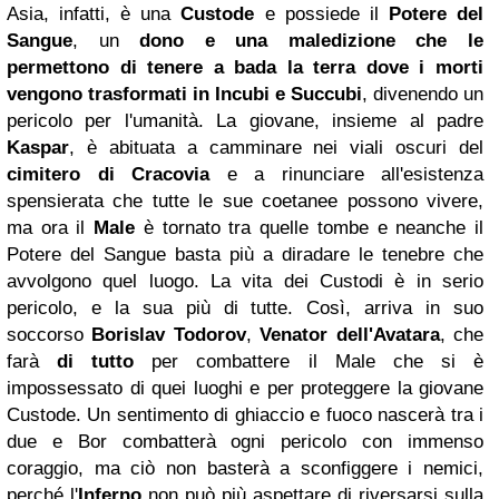
Asia, infatti, è una
Custode
e possiede il
Potere del
Sangue
, un
dono e una maledizione che le
permettono di tenere a bada la terra dove i morti
vengono trasformati in Incubi e Succubi
, divenendo un
pericolo per l'umanità. La giovane, insieme al padre
Kaspar
, è abituata a camminare nei viali oscuri del
cimitero di Cracovia
e a rinunciare all'esistenza
spensierata che tutte le sue coetanee possono vivere,
ma ora il
Male
è tornato tra quelle tombe e neanche il
Potere del Sangue basta più a diradare le tenebre che
avvolgono quel luogo. La vita dei Custodi è in serio
pericolo, e la sua più di tutte. Così, arriva in suo
soccorso
Borislav Todorov
,
Venator dell'Avatara
, che
farà
di tutto
per combattere il Male che si è
impossessato di quei luoghi e per proteggere la giovane
Custode. Un sentimento di ghiaccio e fuoco nascerà tra i
due e Bor combatterà ogni pericolo con immenso
coraggio, ma ciò non basterà a sconfiggere i nemici,
perché l'
Inferno
non può più aspettare di riversarsi sulla