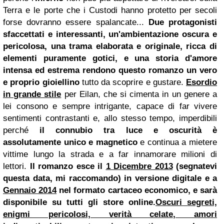
Terra e le porte che i Custodi hanno protetto per secoli
forse dovranno essere spalancate...
Due protagonisti
sfaccettati e interessanti, un'ambientazione oscura e
pericolosa, una trama elaborata e originale, ricca di
elementi puramente gotici, e una storia d'amore
intensa ed estrema rendono questo romanzo un vero
e proprio gioiellino
tutto da scoprire e gustare.
Esordio
in grande stile
per Eilan, che si cimenta in un genere a
lei consono e sempre intrigante, capace di far vivere
sentimenti contrastanti e, allo stesso tempo, imperdibili
perché
il connubio tra luce e oscurità è
assolutamente unico e magnetico
e continua a mietere
vittime lungo la strada e a far innamorare milioni di
lettori.
Il romanzo esce il
1 Dicembre 2013
(segnatevi
questa data, mi raccomando) in versione digitale e a
Gennaio 2014
nel formato cartaceo economico, e sarà
disponibile su tutti gli store online.
Oscuri segreti,
enigmi pericolosi, verità celate, amori