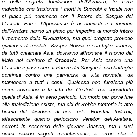
e dalla segreta fondazione dell’Avatara, la terra
maledetta che trasforma i morti in Succubi e Incubi non
si placa più nemmeno con il Potere del Sangue dei
Custodi. Forse l'Apocalisse è ai cancelli e i membri
dell'Avatara hanno un piano per impedire al mondo intero
il momento della Rivelazione, ma quel progetto prevede
qualcosa di terribile. Kaspar Nowak e sua figlia Joanna,
da tutti chiamata Asia, dovranno affrontare il ritorno del
Male nel cimitero di
Cracovia
. Per Asia essere una
Custode e possedere il Potere del Sangue è una battaglia
continua contro una parvenza di vita normale, da
mantenere a tutti i costi. Qualcosa non funziona più
come dovrebbe e la vita dei Custodi, ma soprattutto
quella di Asia, è in serio pericolo. Un modo per porre fine
alla maledizione esiste, ma chi dovrebbe metterla in atto
brucia dal desiderio di non farlo. Borislav Todorov,
affascinante quanto pericoloso Venator dell’Avatara,
correrà in soccorso della giovane Joanna, ma i suoi
ordini celano segreti inconfessabili, e orrori che il