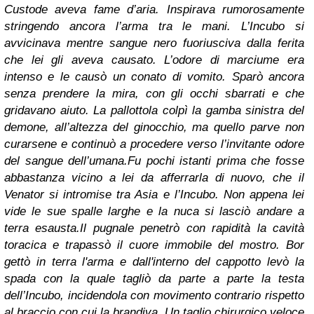
Custode aveva fame d’aria. Inspirava rumorosamente
stringendo ancora l’arma tra le mani. L’Incubo si
avvicinava mentre sangue nero fuoriusciva dalla ferita
che lei gli aveva causato. L’odore di marciume era
intenso e le causò un conato di vomito. Sparò ancora
senza prendere la mira, con gli occhi sbarrati e che
gridavano aiuto. La pallottola colpì la gamba sinistra del
demone, all’altezza del ginocchio, ma quello parve non
curarsene e continuò a procedere verso l’invitante odore
del sangue dell’umana.
Fu pochi istanti prima che fosse
abbastanza vicino a lei da afferrarla di nuovo, che il
Venator si intromise tra Asia e l’Incubo. Non appena lei
vide le sue spalle larghe e la nuca si lasciò andare a
terra esausta.
Il pugnale penetrò con rapidità la cavità
toracica e trapassò il cuore immobile del mostro. Bor
gettò in terra l'arma e dall'interno del cappotto levò la
spada con la quale tagliò da parte a parte la testa
dell’Incubo, incidendola con movimento contrario rispetto
al braccio con cui la brandiva. Un taglio chirurgico veloce