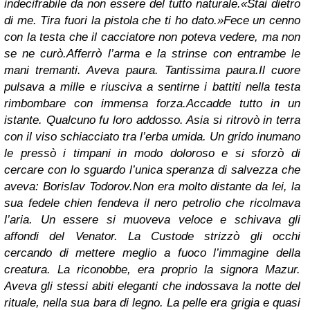
indecifrabile da non essere del tutto naturale.
«Stai dietro
di me. Tira fuori la pistola che ti ho dato.»
Fece un cenno
con la testa che il cacciatore non poteva vedere, ma non
se ne curò.
Afferrò l’arma e la strinse con entrambe le
mani tremanti. Aveva paura. Tantissima paura.
Il cuore
pulsava a mille e riusciva a sentirne i battiti nella testa
rimbombare con immensa forza.
Accadde tutto in un
istante. Qualcuno fu loro addosso. Asia si ritrovò in terra
con il viso schiacciato tra l’erba umida. Un grido inumano
le pressò i timpani in modo doloroso e si sforzò di
cercare con lo sguardo l’unica speranza di salvezza che
aveva: Borislav Todorov.
Non era molto distante da lei, la
sua fedele chien fendeva il nero petrolio che ricolmava
l’aria. Un essere si muoveva veloce e schivava gli
affondi del Venator. La Custode strizzò gli occhi
cercando di mettere meglio a fuoco l’immagine della
creatura. La riconobbe, era proprio la signora Mazur.
Aveva gli stessi abiti eleganti che indossava la notte del
rituale, nella sua bara di legno. La pelle era grigia e quasi