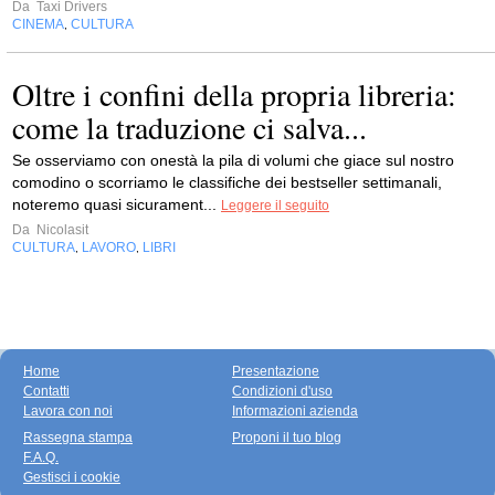
Da
Taxi Drivers
CINEMA
CULTURA
,
Oltre i confini della propria libreria:
come la traduzione ci salva...
Se osserviamo con onestà la pila di volumi che giace sul nostro
comodino o scorriamo le classifiche dei bestseller settimanali,
noteremo quasi sicurament...
Leggere il seguito
Da
Nicolasit
CULTURA
LAVORO
LIBRI
,
,
Home
Presentazione
Contatti
Condizioni d'uso
Lavora con noi
Informazioni azienda
Rassegna stampa
Proponi il tuo blog
F.A.Q.
Gestisci i cookie