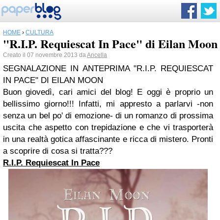
HOME
›
CULTURA
"R.I.P. Requiescat In Pace" di Eilan Moon
Creato il 07 novembre 2013 da
Ancella
SEGNALAZIONE IN ANTEPRIMA "R.I.P. REQUIESCAT
IN PACE" DI EILAN MOON
Buon giovedì, cari amici del blog! E oggi è proprio un
bellissimo giorno!!! Infatti, mi appresto a parlarvi -non
senza un bel po' di emozione- di un romanzo di prossima
uscita che aspetto con trepidazione e che vi trasporterà
in una realtà gotica affascinante e ricca di mistero. Pronti
a scoprire di cosa si tratta???
R.I.P. Requiescat In Pace