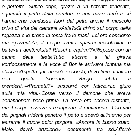
e perfetto. Subito dopo, grazie a un potente fendente,
squarciò il petto della creatura e con forza ritirò a sé
l’arma che condusse fuori dal petto anche il muscolo
privo di vita del demone.
«Asia?»
Si chinò sul corpo della
ragazza e le prese la testa fra le mani. Lei era cosciente
ma spaventata, il corpo aveva spasmi incontrollati e
batteva i denti.
«Asia? Riesci a capirmi?»
Rispose con un
cenno della testa.
Tutto attorno a lei girava
vorticosamente e la voce di Bor le arrivava lontana ma
chiara.
«Aspetta qui, un solo secondo, devo finire il lavoro
con quella Succube. Vengo subito a
prenderti.»
«Prometti?» sussurrò con fatica.
«Lo giuro
sulla mia vita.»
Corse verso il demone che aveva
abbandonato poco prima. La testa era ancora distante,
ma il corpo iniziava a recuperare il movimento. Con uno
dei pugnali tridenti penetrò il petto e scavò all'interno per
estrarne il cuore color porpora. «Ancora in buono stato.
Male, dovrò bruciarlo», commentò tra sé.
Afferrò