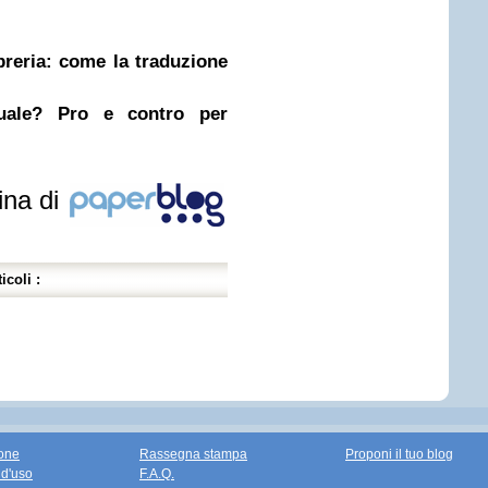
ibreria: come la traduzione
nuale? Pro e contro per
ina di
icoli :
one
Rassegna stampa
Proponi il tuo blog
 d'uso
F.A.Q.