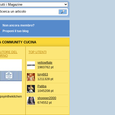
Non ancora membro?
Proponi il tuo blog
A COMMUNITY CUCINA
AUTORE DEL
TOP UTENTI
ORNO
yellowflate
1983762 pt
lory663
1211328 pt
Patiba
1045208 pt
psyinthekitchen
shopper2000
674552 pt