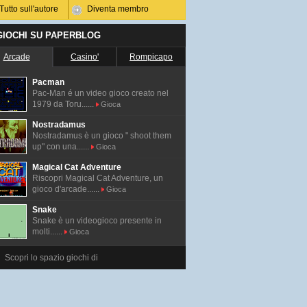
Tutto sull'autore
Diventa membro
 GIOCHI SU PAPERBLOG
Arcade
Casino'
Rompicapo
Pacman
Pac-Man é un video gioco creato nel
1979 da Toru......
Gioca
Nostradamus
Nostradamus è un gioco " shoot them
up" con una......
Gioca
Magical Cat Adventure
Riscopri Magical Cat Adventure, un
gioco d'arcade......
Gioca
Snake
Snake è un videogioco presente in
molti......
Gioca
Scopri lo spazio giochi di