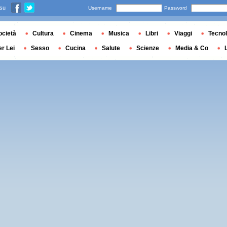
 su
Username
Password
ocietà
Cultura
Cinema
Musica
Libri
Viaggi
Tecnol
er Lei
Sesso
Cucina
Salute
Scienze
Media & Co