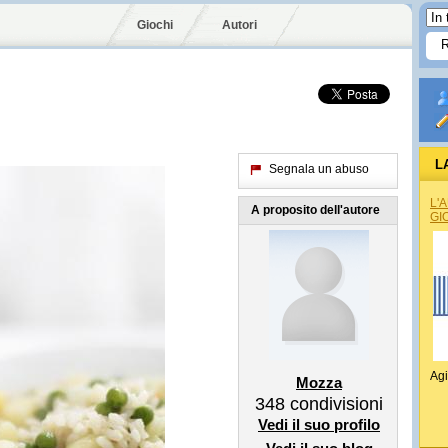
Giochi
Autori
L
Segnala un abuso
L'
A proposito dell'autore
GI
Agi
Mozza
348
condivisioni
Vedi il suo profilo