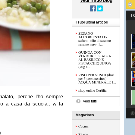
Vedi il suo blog
I
I suoi ultimi articoli
SEDANO
ALL’ORIENTALE-
sedano- olio di sesamo-
sesamo nero- 1...
QUINOA CON
VERDURE E SALSA
AL BASILICO E
PISTACCHIQUINOA
(70g a...
RISO PER SUSHI (dosi
per 5 persone circa) -
ACQUA MINERALE 1...
shop online Cortilia
malato, perche l'ho sempre
Vedi tutti
vo a casa da scuola.. w la
Magazines
Cucina
i
Ricette