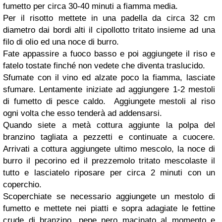
fumetto per circa 30-40 minuti a fiamma media.
Per il risotto mettete in una padella da circa 32 cm
diametro dai bordi alti il cipollotto tritato insieme ad una
filo di olio ed una noce di burro.
Fate appassire a fuoco basso e poi aggiungete il riso e
fatelo tostate finché non vedete che diventa traslucido.
Sfumate con il vino ed alzate poco la fiamma, lasciate
sfumare. Lentamente iniziate ad aggiungere 1-2 mestoli
di fumetto di pesce caldo. Aggiungete mestoli al riso
ogni volta che esso tenderà ad addensarsi.
Quando siete a metà cottura aggiunte la polpa del
branzino tagliata a pezzetti e continuate a cuocere.
Arrivati a cottura aggiungete ultimo mescolo, la noce di
burro il pecorino ed il prezzemolo tritato mescolaste il
tutto e lasciatelo riposare per circa 2 minuti con un
coperchio.
Scoperchiate se necessario aggiungete un mestolo di
fumetto e mettete nei piatti e sopra adagiate le fettine
crude di branzino, pepe nero macinato al momento e