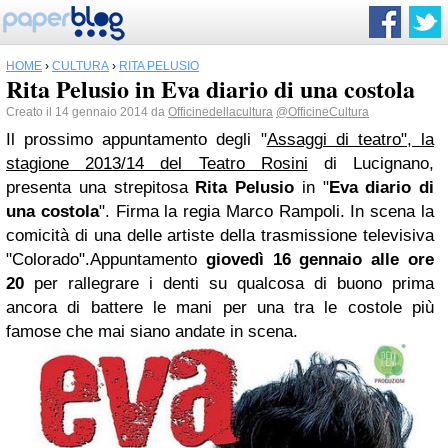
HOME
›
CULTURA
›
RITA PELUSIO
Rita Pelusio in Eva diario di una costola
Creato il 14 gennaio 2014 da
Officinedellacultura
@OfficineCultura
Il prossimo appuntamento degli "
Assaggi di teatro", la
stagione 2013/14 del Teatro Rosini
di Lucignano,
presenta una strepitosa
Rita Pelusio
in "
Eva diario di
una costola
". Firma la regia Marco Rampoli. In scena la
comicità di una delle artiste della trasmissione televisiva
"Colorado".Appuntamento
giovedì 16 gennaio alle ore
20
per rallegrare i denti su qualcosa di buono prima
ancora di battere le mani per una tra le costole più
famose che mai siano andate in scena.