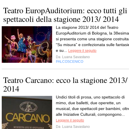
Teatro EuropAuditorium: ecco tutti gli
spettacoli della stagione 2013/ 2014
La stagione 2013/ 2014 del Teatro
EuropAuditorium di Bologna, la 38esima
si presenta come una stagione costruita
“Su misura” e confezionata sulle fantasi
e su...
Leggere il seguito
Da
Luana Savastano
PALCOSCENICO
Teatro Carcano: ecco la stagione 2013/
2014
Undici titoli di prosa, uno spettacolo di
mimo, due balletti, due operette, un
musical, due spettacoli per bambini, oltr
alle Iniziative Culturali, compongono...
Leggere il seguito
Da
Luana Savastano