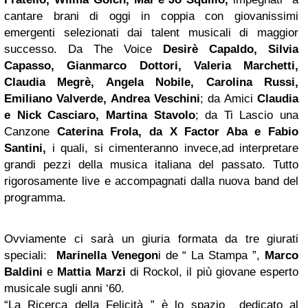
cantare brani di oggi in coppia con giovanissimi
emergenti selezionati dai talent musicali di maggior
successo. Da The Voice
Desirè Capaldo, Silvia
Capasso, Gianmarco Dottori, Valeria Marchetti,
Claudia Megrè, Angela Nobile, Carolina Russi,
Emiliano Valverde, Andrea Veschini
; da Amici
Claudia
e Nick Casciaro, Martina Stavolo
; da Ti Lascio una
Canzone
Caterina Frola, da
X Factor
Aba e Fabio
Santini,
i quali, si cimenteranno invece,ad interpretare
grandi pezzi della musica italiana del passato. Tutto
rigorosamente live e accompagnati dalla nuova band del
programma.
Ovviamente ci sarà un giuria formata da tre giurati
speciali:
Marinella Venegon
i de “ La Stampa ”,
Marco
Baldini
e
Mattia Marzi
di Rockol, il più giovane esperto
musicale sugli anni ‘60.
“La Ricerca della Felicità ” è lo spazio dedicato al