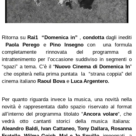
Ritorna su
Rai1 “Domenica in”
,
condotta
dagli inediti
Paola Perego
e
Pino Insegno
con una formula
completamente rinnovata del programma di
intrattenimento per l’occasione suddiviso in segmenti o
“spazi” a tema. C’è il “
Nuovo Cinema di Domenica In
”
che ospiterà nella prima puntata la “strana coppia” del
cinema italiano
Raoul Bova
e
Luca Argentero
.
Per quanto riguarda invece la musica, una novità nella
novità è rappresentata dallo spazio riservato al format
all’interno del programma titolato “
Ancora volare
“, che
vedrà otto cantanti storici della musica italiana:
Aleandro Baldi, Ivan Cattaneo, Tony Dallara, Rosanna
Fratello, Wilma Goich, Mal e Jo Squillo,
impegnati a