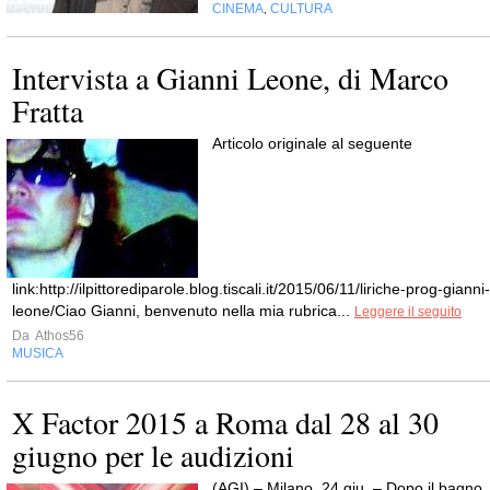
CINEMA
CULTURA
,
Intervista a Gianni Leone, di Marco
Fratta
Articolo originale al seguente
link:http://ilpittorediparole.blog.tiscali.it/2015/06/11/liriche-prog-gianni-
leone/Ciao Gianni, benvenuto nella mia rubrica...
Leggere il seguito
Da
Athos56
MUSICA
X Factor 2015 a Roma dal 28 al 30
giugno per le audizioni
(AGI) – Milano, 24 giu. – Dopo il bagno