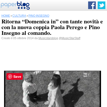
HOME
›
CULTURA
›
PINO INSEGNO
Ritorna “Domenica in” con tante novità e
con la nuova coppia Paola Perego e Pino
Insegno al comando.
Creato il 05 ottobre 2014 da
Musicstarsblog
@MusicStarStaff
Save