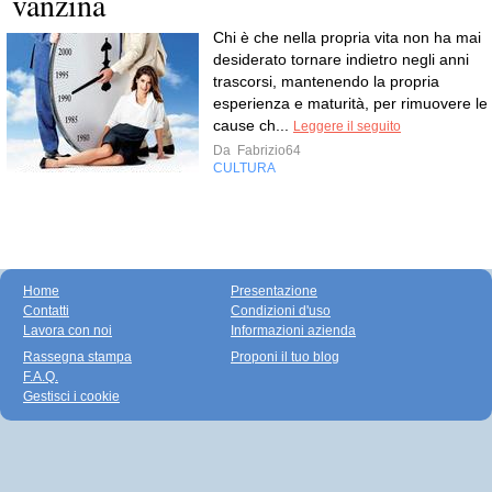
vanzina
Chi è che nella propria vita non ha mai
desiderato tornare indietro negli anni
trascorsi, mantenendo la propria
esperienza e maturità, per rimuovere le
cause ch...
Leggere il seguito
Da
Fabrizio64
CULTURA
Home
Presentazione
Contatti
Condizioni d'uso
Lavora con noi
Informazioni azienda
Rassegna stampa
Proponi il tuo blog
F.A.Q.
Gestisci i cookie