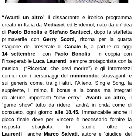
“Avanti un altro
” il dissacrante e ironico programma
creato in Italia da
Mediaset
ed Endemol, nato da un’idea
di
Paolo Bonolis
e
Stefano Santucci,
dopo la staffetta
primaverile con
Gerry Scotti,
ritorna per la quarta
stagione del preserale di
Canale 5,
a partire da oggi
14
settembre
con
Paolo Bonolis
in coppia con
l’inseparabile
Luca Laurenti
sempre protagonista con la
musica (“Ricordati che devi morire”) e gli intermezzi
comici con i personaggi del
minimondo
, stravaganti e
sui generis come, tra gli altri, l’Alieno, Sing e Song, la
supplente, il mimo, il bonus e la bonas ma integrati
da alcune importanti “new entry”.
Avanti un altro,
il
“game show” tutto da ridere andrà in onda come di
consueto, ogni giorno
alle 18.45.
Immancabile anche il
gioco finale dove per vincere è necessario fornire la
risposta sbagliata. In studio oltre a
Laurenti
anche
Marco Salvati
, autore e ‘giudice’ del