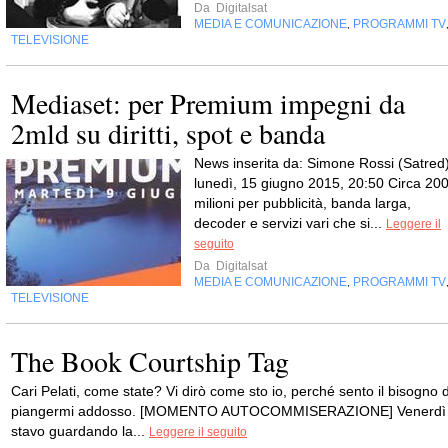
Da
Digitalsat
MEDIA E COMUNICAZIONE
PROGRAMMI TV
,
TELEVISIONE
Mediaset: per Premium impegni da
2mld su diritti, spot e banda
News inserita da: Simone Rossi (Satred
lunedì, 15 giugno 2015, 20:50 Circa 20
milioni per pubblicità, banda larga,
decoder e servizi vari che si...
Leggere il
seguito
Da
Digitalsat
MEDIA E COMUNICAZIONE
PROGRAMMI TV
,
TELEVISIONE
The Book Courtship Tag
Cari Pelati, come state? Vi dirò come sto io, perché sento il bisogno d
piangermi addosso. [MOMENTO AUTOCOMMISERAZIONE] Venerdì
stavo guardando la...
Leggere il seguito