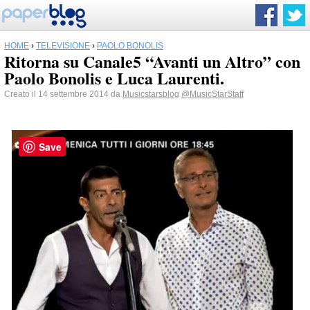
HOME
›
TELEVISIONE
›
PAOLO BONOLIS
Ritorna su Canale5 “Avanti un Altro” con
Paolo Bonolis e Luca Laurenti.
Creato il 14 settembre 2014 da
Musicstarsblog
@MusicStarStaff
Save