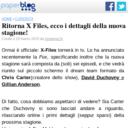
HOME
›
CURIOSITÀ
Ritorna X Files, ecco i dettagli della nuova
stagione!
Creato il 29 marzo 2015 da
Univeryo7p
Ormai è ufficiale:
X-Files
tornerà in tv. Lo ha annunciato
recentemente la
Fox
, specificando inoltre che la nuova
stagione sarà composta da (soli) sei episodi, e che vedrà
riunito sul piccolo schermo il
dream team
formato da
Chris Carter
(creatore dello show),
David Duchovny
e
Gillian Anderson
.
Di fatto, cosa dobbiamo aspettarci di vedere? Sia Carter
che Duchovny si sono lasciati andare a riguardo,
rilasciando online i primi dettagli (seppur sparsi) della
prossima stagione.