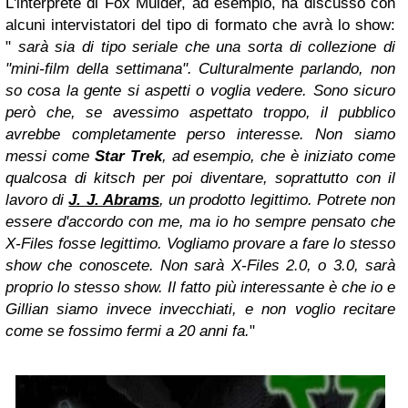
L'interprete di Fox Mulder, ad esempio, ha discusso con
alcuni intervistatori del tipo di formato che avrà lo show:
"
sarà sia di tipo seriale che una sorta di collezione di
"mini-film della settimana". Culturalmente parlando, non
so cosa la gente si aspetti o voglia vedere. Sono sicuro
però che, se avessimo aspettato troppo, il pubblico
avrebbe completamente perso interesse. Non siamo
messi come
Star Trek
, ad esempio, che è iniziato come
qualcosa di kitsch per poi diventare, soprattutto con il
lavoro di
J. J. Abrams
, un prodotto legittimo. Potrete non
essere d'accordo con me, ma io ho sempre pensato che
X-Files fosse legittimo. Vogliamo provare a fare lo stesso
show che conoscete. Non sarà X-Files 2.0, o 3.0, sarà
proprio lo stesso show. Il fatto più interessante è che io e
Gillian siamo invece invecchiati, e non voglio recitare
come se fossimo fermi a 20 anni fa.
"