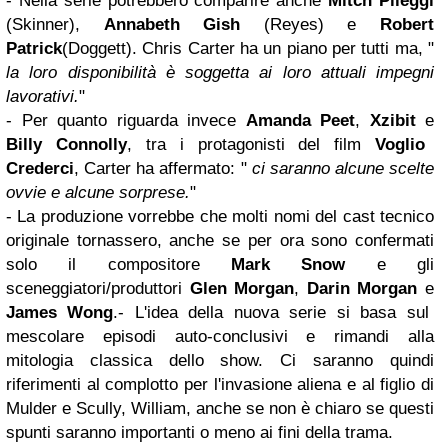
- Nella serie potrebbero comparire anche
Mitch Pileggi
(Skinner),
Annabeth Gish
(Reyes) e
Robert
Patrick
(Doggett). Chris Carter ha un piano per tutti ma, "
la loro disponibilità è soggetta ai loro attuali impegni
lavorativi.
"
- Per quanto riguarda invece
Amanda Peet
,
Xzibit
e
Billy Connolly
, tra i protagonisti del film
Voglio
Crederci
, Carter ha affermato: "
ci saranno alcune scelte
ovvie e alcune sorprese.
"
- La produzione vorrebbe che molti nomi del cast tecnico
originale tornassero, anche se per ora sono confermati
solo il compositore
Mark Snow
e gli
sceneggiatori/produttori
Glen Morgan
,
Darin Morgan
e
James Wong
.- L'idea della nuova serie si basa sul
mescolare episodi auto-conclusivi e rimandi alla
mitologia classica dello show. Ci saranno quindi
riferimenti al complotto per l'invasione aliena e al figlio di
Mulder e Scully, William, anche se non è chiaro se questi
spunti saranno importanti o meno ai fini della trama.