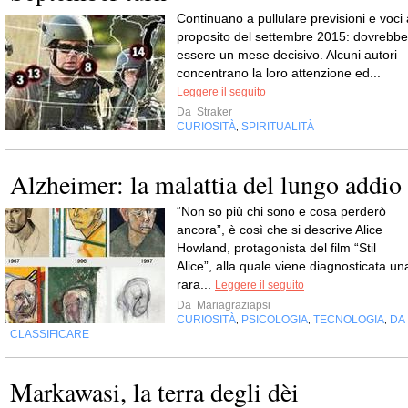
Continuano a pullulare previsioni e voci 
proposito del settembre 2015: dovrebbe
essere un mese decisivo. Alcuni autori
concentrano la loro attenzione ed...
Leggere il seguito
Da
Straker
CURIOSITÀ
SPIRITUALITÀ
,
Alzheimer: la malattia del lungo addio
“Non so più chi sono e cosa perderò
ancora”, è così che si descrive Alice
Howland, protagonista del film “Stil
Alice”, alla quale viene diagnosticata un
rara...
Leggere il seguito
Da
Mariagraziapsi
CURIOSITÀ
PSICOLOGIA
TECNOLOGIA
DA
,
,
,
CLASSIFICARE
Markawasi, la terra degli dèi