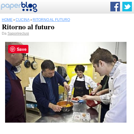
HOME
›
CUCINA
›
RITORNO AL FUTURO
Ritorno al futuro
Da
Saporireclusi
Save