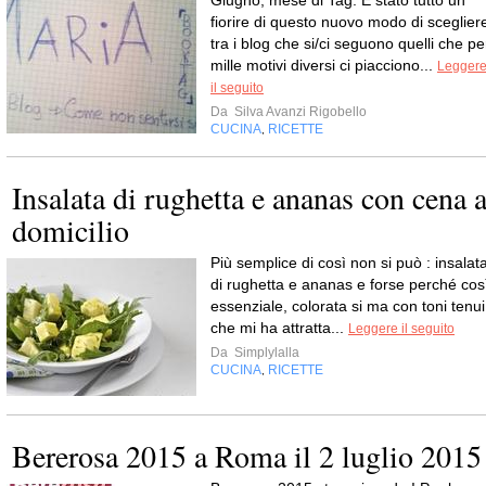
fiorire di questo nuovo modo di sceglier
tra i blog che si/ci seguono quelli che pe
mille motivi diversi ci piacciono...
Legger
il seguito
Da
Silva Avanzi Rigobello
CUCINA
RICETTE
,
Insalata di rughetta e ananas con cena 
domicilio
Più semplice di così non si può : insalat
di rughetta e ananas e forse perché cos
essenziale, colorata si ma con toni tenui
che mi ha attratta...
Leggere il seguito
Da
Simplylalla
CUCINA
RICETTE
,
Bererosa 2015 a Roma il 2 luglio 2015