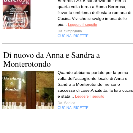
Bererosa 2015 sta arrivando ! Per la
quarta volta torna a Roma Bererosa,
l'evento emblema dell'estate romana di
Cucina Vivi che si svolge in una delle
più...
Leggere il seguito
Da
Simplylalla
CUCINA
RICETTE
,
Di nuovo da Anna e Sandra a
Monterotondo
Quando abbiamo parlato per la prima
volta dell'accogliente locale di Anna e
Sandra a Monterotondo, ne sono
successe di cose.Anzitutto, la loro cucin
è stata...
Leggere il seguito
Da
Sadica
CUCINA
RICETTE
,