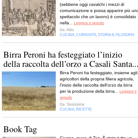
(sebbene oggi cavalchi i mezzi di
comunicazione e possa apparire più un
spettacolo che un lavoro) è consolidato
nella...
Leggere il seguito
Da
Aldo
CUCINA
CURIOSITÀ
STORIA E FILOSOFIA
,
,
Birra Peroni ha festeggiato l’inizio
della raccolta dell’orzo a Casali Santa..
Birra Peroni ha festeggiato, insieme agli
agricoltori della propria filiera agricola,
l'inizio della raccolta dell’orzo da birra
per la produzione della birra...
Leggere il
seguito
Da
Sississima
CUCINA
RICETTE
,
Book Tag
Giugno, mese di Tag. È stato tutto un