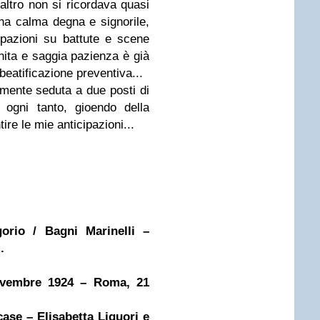
l'altro non si ricordava quasi
una calma degna e signorile,
cipazioni su battute e scene
inita e saggia pazienza è già
beatificazione preventiva...
amente seduta a due posti di
ogni tanto, gioendo della
ire le mie anticipazioni...
rio / Bagni Marinelli –
.
vembre 1924 – Roma, 21
ase – Elisabetta Liguori e