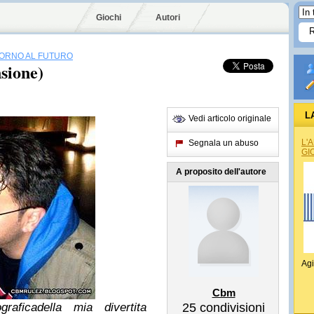
Giochi
Autori
TORNO AL FUTURO
sione)
L
Vedi articolo originale
L'
Segnala un abuso
GI
A proposito dell'autore
Agi
Cbm
grafica
della mia divertita
25
condivisioni