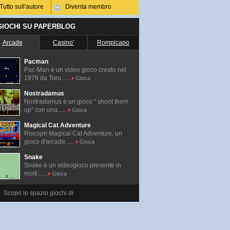
Tutto sull'autore
Diventa membro
 GIOCHI SU PAPERBLOG
Arcade
Casino'
Rompicapo
Pacman
Pac-Man é un video gioco creato nel
1979 da Toru......
Gioca
Nostradamus
Nostradamus è un gioco " shoot them
up" con una......
Gioca
Magical Cat Adventure
Riscopri Magical Cat Adventure, un
gioco d'arcade......
Gioca
Snake
Snake è un videogioco presente in
molti......
Gioca
Scopri lo spazio giochi di