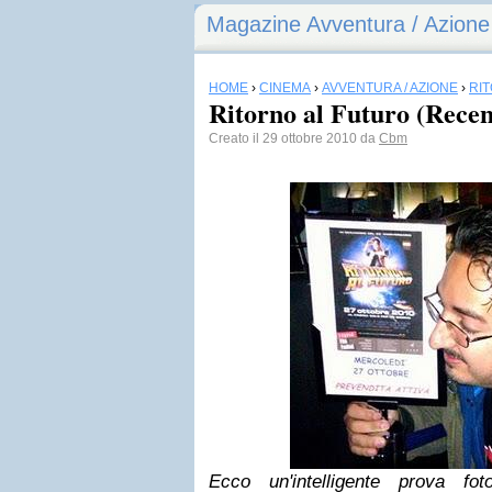
Magazine Avventura / Azione
HOME
›
CINEMA
›
AVVENTURA / AZIONE
›
RI
Ritorno al Futuro (Recen
Creato il 29 ottobre 2010 da
Cbm
Ecco un'intelligente prova foto