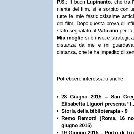
P.S.:
Il buon
Lupinanto
, che tra 
niente del film, si è sorbito con 
tutte le mie fastidiosissime anti
del film. Dopo questa prova di inf
stato segnalato al
Vaticano
per la 
Mia moglie
si è invece strategic
distanza da me e mi guardava 
distanza, che le ha impedito di sent
Potrebbero interessarti anche :
28 Giugno 2015 – San Grego
Elisabetta Liguori presenta “I..
Storia della biblioterapia - 9
Remo Remotti (Roma, 16 no
giugno 2015)
19 Giugno 2015 – Porto di Tric