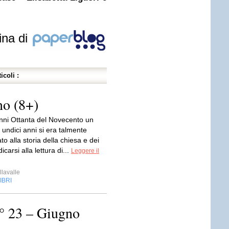
ina di
icoli :
no (8+)
anni Ottanta del Novecento un
undici anni si era talmente
o alla storia della chiesa e dei
carsi alla lettura di...
Leggere il
lavalle
IBRI
 23 – Giugno