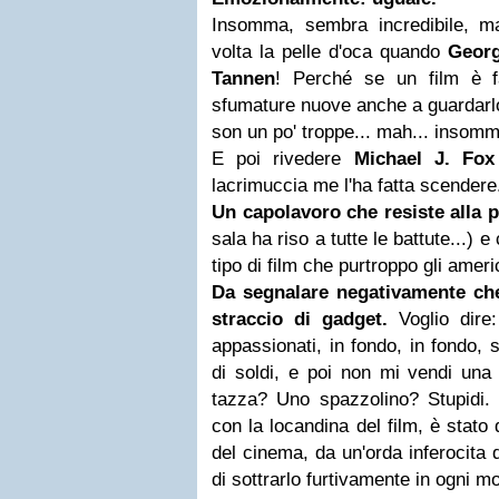
Insomma, sembra incredibile, 
volta la pelle d'oca quando
Geor
Tannen
! Perché se un film è fa
sfumature nuove anche a guardarlo
son un po' troppe... mah... insomma
E poi rivedere
Michael J. Fox
lacrimuccia me l'ha fatta scendere.
Un capolavoro che resiste alla p
sala ha riso a tutte le battute...) 
tipo di film che purtroppo gli amer
Da segnalare negativamente ch
straccio di gadget.
Voglio dire:
appassionati, in fondo, in fondo, s
di soldi, e poi non mi vendi una
tazza? Uno spazzolino? Stupidi. 
con la locandina del film, è stato 
del cinema, da un'orda inferocita d
di sottrarlo furtivamente in ogni mo