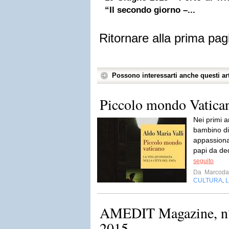
“Il secondo giorno –...
Ritornare alla prima pag
Possono interessarti anche questi art
Piccolo mondo Vatica
Nei primi 
bambino di 
appassionat
papi da dedi
seguito
Da
Marcodal
CULTURA
L
,
AMEDIT Magazine, n°
2015