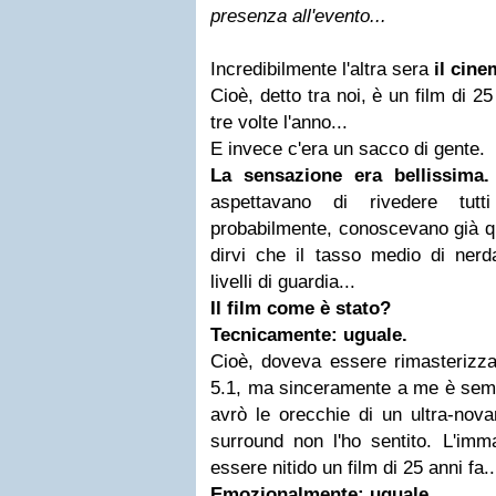
presenza
all'evento...
Incredibilmente l'altra sera
il cine
Cioè, detto tra noi, è un film di 2
tre volte l'anno...
E invece c'era un sacco di gente.
La sensazione era bellissima.
aspettavano di rivedere tut
probabilmente, conoscevano già qu
dirvi che il tasso medio di nerda
livelli di guardia...
Il film come è stato?
Tecnicamente: uguale.
Cioè, doveva essere rimasterizzat
5.1, ma sinceramente a me è semb
avrò le orecchie di un ultra-nova
surround non l'ho sentito. L'imm
essere nitido un film di 25 anni fa..
Emozionalmente: uguale.