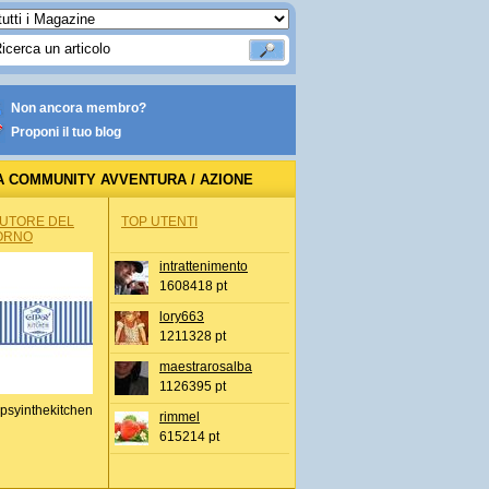
Non ancora membro?
Proponi il tuo blog
A COMMUNITY AVVENTURA / AZIONE
AUTORE DEL
TOP UTENTI
ORNO
intrattenimento
1608418 pt
lory663
1211328 pt
maestrarosalba
1126395 pt
psyinthekitchen
rimmel
615214 pt