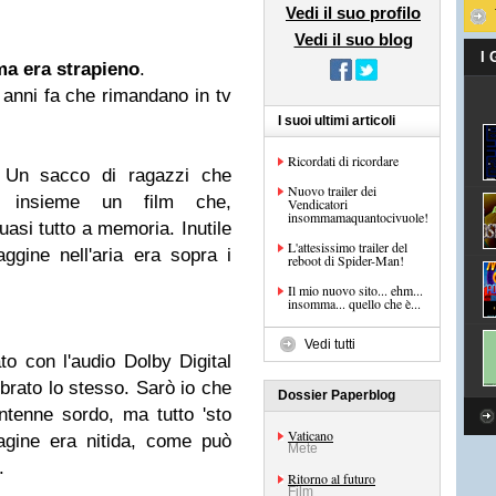
Vedi il suo profilo
Vedi il suo blog
I
ma era strapieno
.
5 anni fa che rimandano in tv
I suoi ultimi articoli
Ricordati di ricordare
Un sacco di ragazzi che
Nuovo trailer dei
ti insieme un film che,
Vendicatori
insommamaquantocivuole!
asi tutto a memoria. Inutile
L'attesissimo trailer del
ggine nell'aria era sopra i
reboot di Spider-Man!
Il mio nuovo sito... ehm...
insomma... quello che è...
Vedi tutti
o con l'audio Dolby Digital
rato lo stesso. Sarò io che
Dossier Paperblog
ntenne sordo, ma tutto 'sto
Vaticano
agine era nitida, come può
Mete
.
Ritorno al futuro
Film