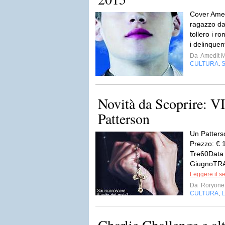
Cover Amed
ragazzo dag
tollero i ro
i delinquent
Da
Amedit 
CULTURA
,
Novità da Scoprire: 
Patterson
Un Patterso
Prezzo: € 
Tre60Data 
GiugnoTRA
Leggere il s
Da
Roryone
CULTURA
L
,