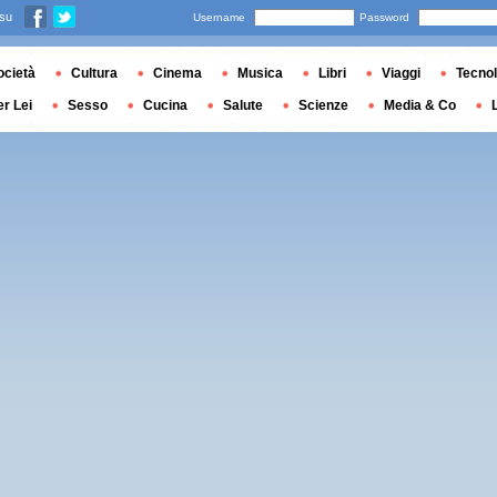
 su
Username
Password
ocietà
Cultura
Cinema
Musica
Libri
Viaggi
Tecnol
er Lei
Sesso
Cucina
Salute
Scienze
Media & Co