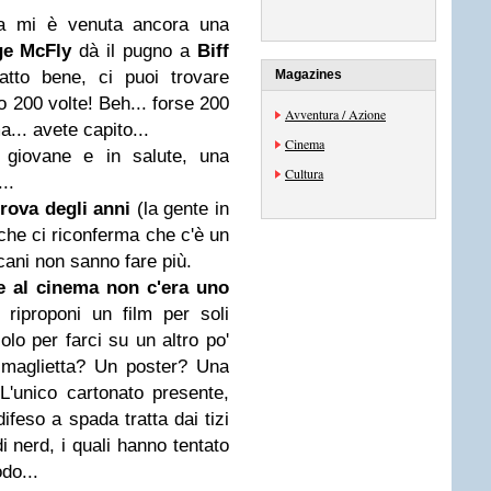
ma mi è venuta ancora una
ge McFly
dà il pugno a
Biff
tto bene, ci puoi trovare
Magazines
 200 volte! Beh... forse 200
Avventura / Azione
... avete capito...
Cinema
giovane e in salute, una
Cultura
..
rova degli anni
(la gente in
e che ci riconferma che c'è un
icani non sanno fare più.
e al cinema non c'era uno
 riproponi un film per soli
olo per farci su un altro po'
 maglietta? Un poster? Una
L'unico cartonato presente,
difeso a spada tratta dai tizi
i nerd, i quali hanno tentato
do...