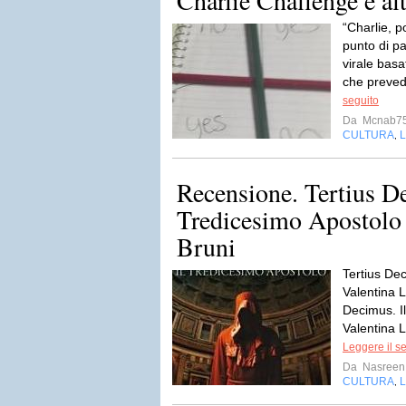
Charlie Challenge e alt
“Charlie, p
punto di p
virale basa
che preved
seguito
Da
Mcnab7
CULTURA
L
,
Recensione. Tertius De
Tredicesimo Apostolo 
Bruni
Tertius De
Valentina L
Decimus. I
Valentina Li
Leggere il s
Da
Nasreen
CULTURA
L
,