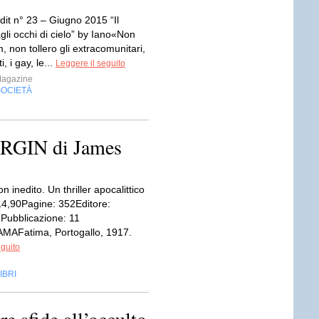
it n° 23 – Giugno 2015 “Il
li occhi di cielo” by Iano«Non
m, non tollero gli extracomunitari,
i, i gay, le...
Leggere il seguito
Magazine
SOCIETÀ
VIRGIN di James
n inedito. Un thriller apocalittico
14,90Pagine: 352Editore:
Pubblicazione: 11
MAFatima, Portogallo, 1917.
eguito
IBRI