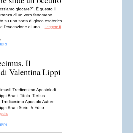
re sfide all’occulto
ossiamo giocare?”. È questo il
artenza di un vero fenomeno
to su una sorta di gioco esoterico
e l’evocazione di uno...
Leggere il
5
IBRI
cimus. Il
di Valentina Lippi
cimusIl Tredicesimo Apostolodi
ippi Bruni Titolo: Tertius
l Tredicesimo Apostolo Autore:
ppi Bruni Serie: // Edito...
eguito
IBRI