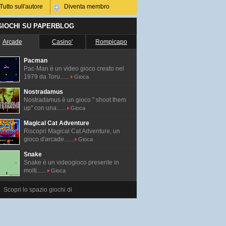
Tutto sull'autore
Diventa membro
 GIOCHI SU PAPERBLOG
Arcade
Casino'
Rompicapo
Pacman
Pac-Man é un video gioco creato nel
1979 da Toru......
Gioca
Nostradamus
Nostradamus è un gioco " shoot them
up" con una......
Gioca
Magical Cat Adventure
Riscopri Magical Cat Adventure, un
gioco d'arcade......
Gioca
Snake
Snake è un videogioco presente in
molti......
Gioca
Scopri lo spazio giochi di