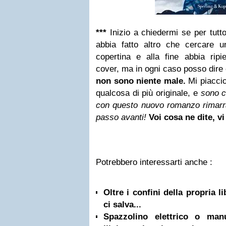
***
Inizio a chiedermi se per tutt
abbia fatto altro che cercare 
copertina e alla fine abbia ripi
cover, ma in ogni caso posso dire
non sono niente male.
Mi piaccio
qualcosa di più originale, e
sono c
con questo nuovo romanzo rimarrà
passo avanti!
Voi cosa ne dite, v
Potrebbero interessarti anche :
Oltre i confini della propria l
ci salva...
Spazzolino elettrico o ma