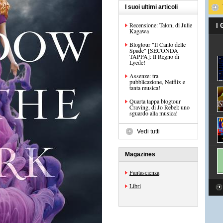
I suoi ultimi articoli
Recensione: Talon, di Julie
I
Kagawa
Blogtour "Il Canto delle
Spade" [SECONDA
TAPPA]: Il Regno di
Lyede!
Assenze: tra
pubblicazione, Netflix e
tanta musica!
Quarta tappa blogtour
Craving, di Jo Rebel: uno
sguardo alla musica!
Vedi tutti
Magazines
Fantascienza
Libri