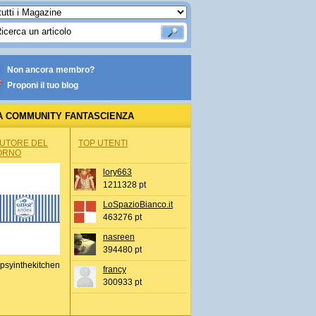
Non ancora membro?
Proponi il tuo blog
A COMMUNITY FANTASCIENZA
AUTORE DEL
TOP UTENTI
ORNO
lory663
1211328 pt
LoSpazioBianco.it
463276 pt
nasreen
394480 pt
psyinthekitchen
francy
300933 pt