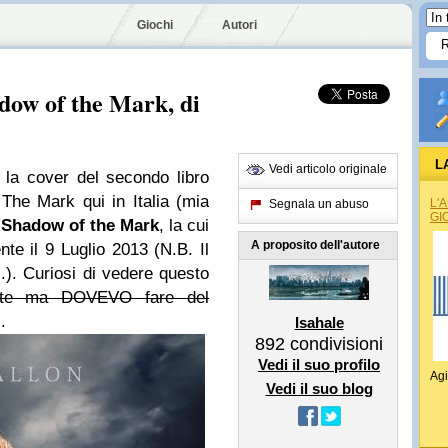
Giochi
Autori
adow of the Mark, di
L
Vedi articolo originale
 la cover del secondo libro
 The Mark qui in Italia (mia
L'
Segnala un abuso
GI
Shadow of the Mark
, la cui
A proposito dell'autore
nte il 9 Luglio 2013 (N.B. Il
.).
Curiosi di vedere questo
ate ma DOVEVO fare del
.
Isahale
892
condivisioni
Vedi il suo profilo
Agi
Vedi il suo blog