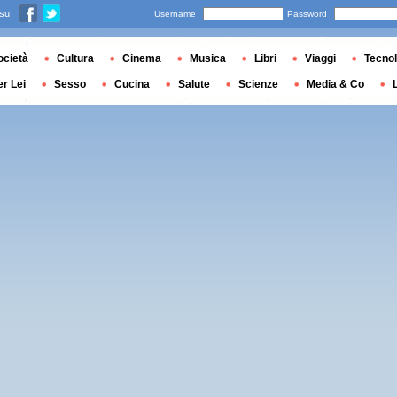
 su
Username
Password
ocietà
Cultura
Cinema
Musica
Libri
Viaggi
Tecnol
er Lei
Sesso
Cucina
Salute
Scienze
Media & Co