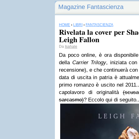
Magazine Fantascienza
HOME
›
LIBRI
›
FANTASCIENZA
Rivelata la cover per Sh
Leigh Fallon
Da
Isahale
Da poco online, è ora disponibile
della
Carrier Trilogy
, iniziata con
recensione), e che continuerà con
data di uscita in patria è attualme
primo romanzo è uscito nel 2011..
capolavoro di originalità
(scus
sarcasmo)
? Eccolo qui di seguito..