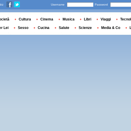
 su
Username
Password
ocietà
Cultura
Cinema
Musica
Libri
Viaggi
Tecnol
er Lei
Sesso
Cucina
Salute
Scienze
Media & Co