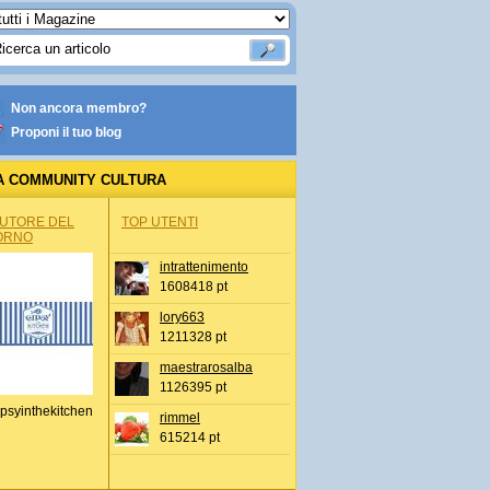
Non ancora membro?
Proponi il tuo blog
A COMMUNITY CULTURA
AUTORE DEL
TOP UTENTI
ORNO
intrattenimento
1608418 pt
lory663
1211328 pt
maestrarosalba
1126395 pt
psyinthekitchen
rimmel
615214 pt