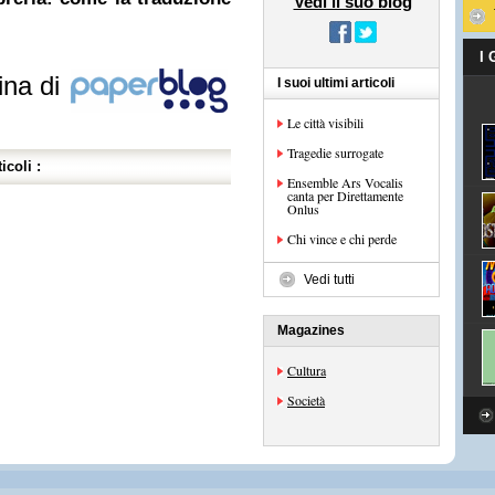
Vedi il suo blog
I
ina di
I suoi ultimi articoli
Le città visibili
Tragedie surrogate
icoli :
Ensemble Ars Vocalis
canta per Direttamente
Onlus
Chi vince e chi perde
Vedi tutti
Magazines
Cultura
Società