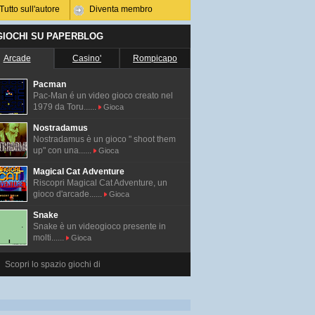
Tutto sull'autore
Diventa membro
 GIOCHI SU PAPERBLOG
Arcade
Casino'
Rompicapo
Pacman
Pac-Man é un video gioco creato nel
1979 da Toru......
Gioca
Nostradamus
Nostradamus è un gioco " shoot them
up" con una......
Gioca
Magical Cat Adventure
Riscopri Magical Cat Adventure, un
gioco d'arcade......
Gioca
Snake
Snake è un videogioco presente in
molti......
Gioca
Scopri lo spazio giochi di