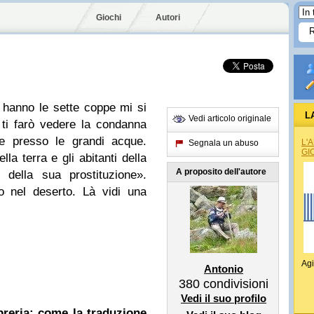
Giochi
Autori
e hanno le sette coppe mi si
L
Vedi articolo originale
 ti farò vedere la condanna
de presso le grandi acque.
L'
Segnala un abuso
GI
lla terra e gli abitanti della
A proposito dell'autore
 della sua prostituzione».
to nel deserto. Là vidi una
Agi
Antonio
380
condivisioni
Vedi il suo profilo
ibreria: come la traduzione