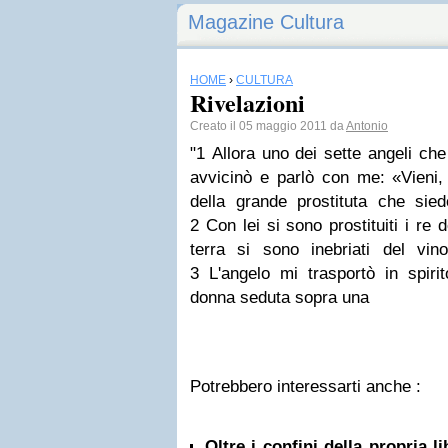
Magazine Cultura
HOME
›
CULTURA
Rivelazioni
Creato il 05 maggio 2011 da
Antonio
"1 Allora uno dei sette angeli ch
avvicinò e parlò con me: «Vieni,
della grande prostituta che sie
2 Con lei si sono prostituiti i re de
terra si sono inebriati del vino
3 L'angelo mi trasportò in spiri
donna seduta sopra una
Potrebbero interessarti anche :
Oltre i confini della propria l