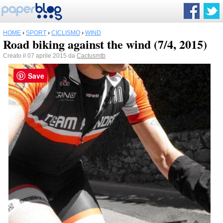
HOME
›
SPORT
›
CICLISMO
›
WIND
Road biking against the wind (7/4, 2015)
Creato il 07 aprile 2015 da
Cactusmtb
Save