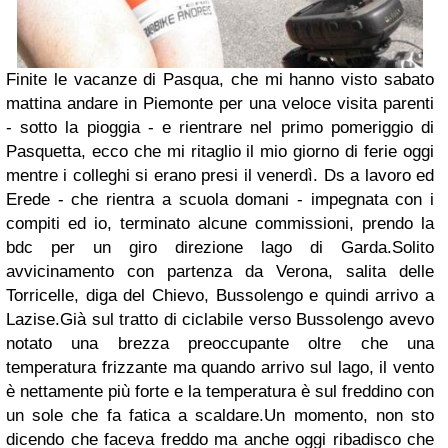
Finite le vacanze di Pasqua, che mi hanno visto sabato
mattina andare in Piemonte per una veloce visita parenti
- sotto la pioggia - e rientrare nel primo pomeriggio di
Pasquetta, ecco che mi ritaglio il mio giorno di ferie oggi
mentre i colleghi si erano presi il venerdì. Ds a lavoro ed
Erede - che rientra a scuola domani - impegnata con i
compiti ed io, terminato alcune commissioni, prendo la
bdc per un giro direzione lago di Garda.Solito
avvicinamento con partenza da Verona, salita delle
Torricelle, diga del Chievo, Bussolengo e quindi arrivo a
Lazise.Già sul tratto di ciclabile verso Bussolengo avevo
notato una brezza preoccupante oltre che una
temperatura frizzante ma quando arrivo sul lago, il vento
è nettamente più forte e la temperatura è sul freddino con
un sole che fa fatica a scaldare.Un momento, non sto
dicendo che faceva freddo ma anche oggi ribadisco che