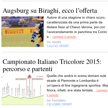
Augsburg su Biraghi, ecco l’offerta
Autore di una stagione in chiaro scuro,
caratterizzata da una prima parte da
titolare fisso al Chievo Verona, poi con
l’avvicendamento in panchina tra Corini
e...
Leggere il seguito
Da
Alex80
CALCIO
SPORT
,
Campionato Italiano Tricolore 2015:
percorso e partenti
Quella che andrà in scena domani sule
strade di Piemonte e Lombardia è
un’opera di fine ingegneria sportiva. Mai
finora, infatti, era stata tentata...
Leggere
il seguito
Da
Fuoridibici
CICLISMO
SPORT
,