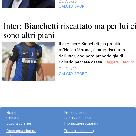
Da
Alex80
CALCIO
SPORT
,
Inter: Bianchetti riscattato ma per lui c
sono altri piani
Il difensore Bianchetti, in prestito
all’Hellas Verona, è stato riscattato
dall’Inter, che però prevede già di
rigirarlo per fare cassa.
Leggere il seguito
Da
Alex80
CALCIO
SPORT
,
Home
Presentazione
Contatti
Condizioni d'uso
Lavora con noi
Informazioni azienda
Rassegna stampa
Proponi il tuo blog